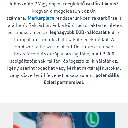
kihasználni? Vagy éppen
megfelelő raktárat keres
?
Megvan a megoldásunk az Ön
számára:
Markerplace
rendszerünkben raktárbörze is
található. Raktárbörzénk a különböző raktárterületek
és -típusok messze
legnagyobb B2B-hálózatát
fedi le
Európában – mindezt plusz költségek nélkül. A
rendszer felhasználójaként Ön automatikusan
hozzáférhet 46 európai ország több, mint 9.000
szolgáltatójának raktár- és logisztikai kínálatához.
Igény szerint fogadhat vagy kérhet raktárajánlatokat,
vagy közvetlenül felveheti a kapcsolatot
potenciális
üzleti partnereivel
.