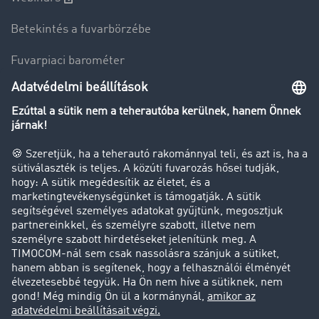
Betekintés a fuvarbörzébe
Fuvarpiaci barométer
Transzportlexikon
Tehergépkocsi-forgalomkorlátozás
Cég
Sikertörténetek
Ügyfél hoz ügyfelet
Jogi információk
Impresszum