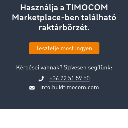
Használja a TIMOCOM
Marketplace-ben található
raktárbörzét.
Tesztelje most ingyen
Kérdései vannak? Szívesen segítünk:
+36 22 51 59 50
info.hu@timocom.com