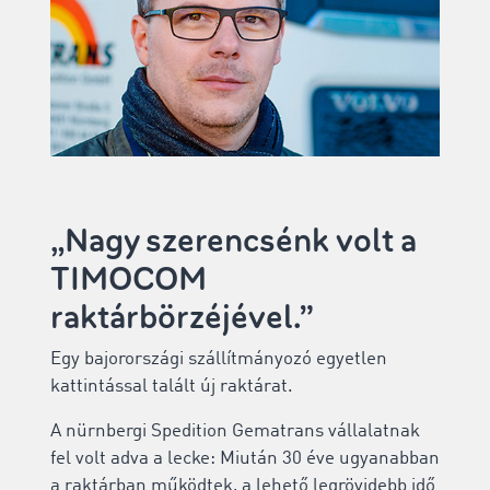
„Nagy szerencsénk volt a
TIMOCOM
raktárbörzéjével.”
Egy bajorországi szállítmányozó egyetlen
kattintással talált új raktárat.
A nürnbergi Spedition Gematrans vállalatnak
fel volt adva a lecke: Miután 30 éve ugyanabban
a raktárban működtek, a lehető legrövidebb idő