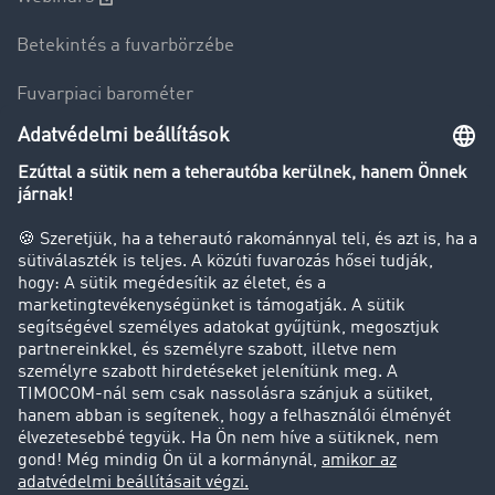
Betekintés a fuvarbörzébe
Fuvarpiaci barométer
Transzportlexikon
Tehergépkocsi-forgalomkorlátozás
Cég
Sikertörténetek
Ügyfél hoz ügyfelet
Jogi információk
Impresszum