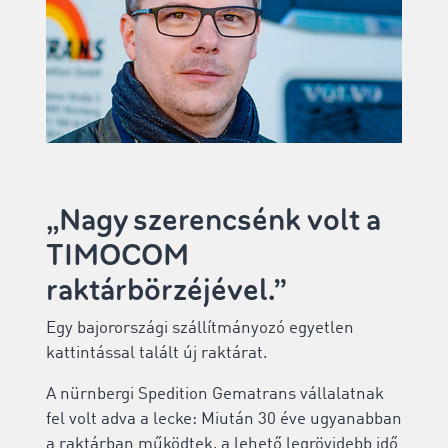
„Nagy szerencsénk volt a
TIMOCOM
raktárbörzéjével.”
Egy bajorországi szállítmányozó egyetlen
kattintással talált új raktárat.
A nürnbergi Spedition Gematrans vállalatnak
fel volt adva a lecke: Miután 30 éve ugyanabban
a raktárban működtek, a lehető legrövidebb idő