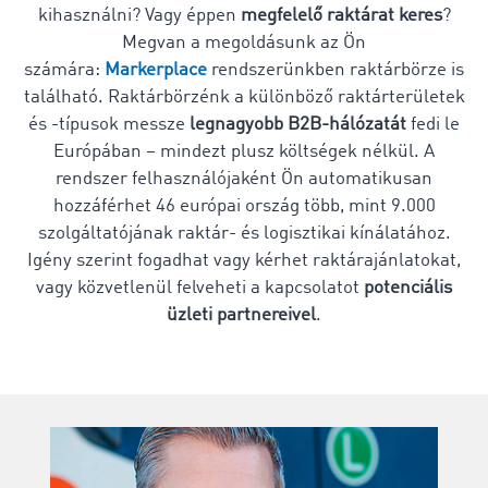
kihasználni? Vagy éppen
megfelelő raktárat keres
?
Megvan a megoldásunk az Ön
számára:
Markerplace
rendszerünkben raktárbörze is
található. Raktárbörzénk a különböző raktárterületek
és -típusok messze
legnagyobb B2B-hálózatát
fedi le
Európában – mindezt plusz költségek nélkül. A
rendszer felhasználójaként Ön automatikusan
hozzáférhet 46 európai ország több, mint 9.000
szolgáltatójának raktár- és logisztikai kínálatához.
Igény szerint fogadhat vagy kérhet raktárajánlatokat,
vagy közvetlenül felveheti a kapcsolatot
potenciális
üzleti partnereivel
.