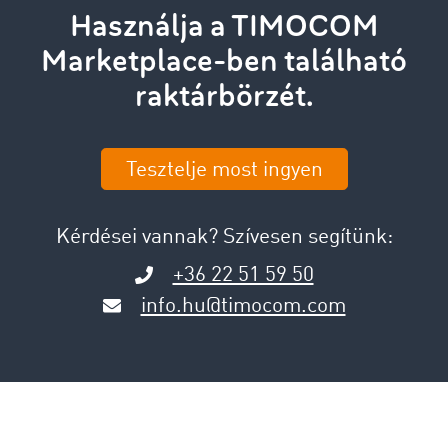
Használja a TIMOCOM
Marketplace-ben található
raktárbörzét.
Tesztelje most ingyen
Kérdései vannak? Szívesen segítünk:
+36 22 51 59 50
info.hu@timocom.com