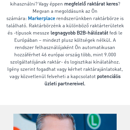
kihasználni? Vagy éppen
megfelelő raktárat keres
?
Megvan a megoldásunk az Ön
számára:
Markerplace
rendszerünkben raktárbörze is
található. Raktárbörzénk a különböző raktárterületek
és -típusok messze
legnagyobb B2B-hálózatát
fedi le
Európában – mindezt plusz költségek nélkül. A
rendszer felhasználójaként Ön automatikusan
hozzáférhet 46 európai ország több, mint 9.000
szolgáltatójának raktár- és logisztikai kínálatához.
Igény szerint fogadhat vagy kérhet raktárajánlatokat,
vagy közvetlenül felveheti a kapcsolatot
potenciális
üzleti partnereivel
.