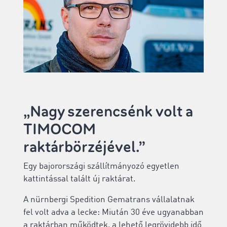
„Nagy szerencsénk volt a
TIMOCOM
raktárbörzéjével.”
Egy bajorországi szállítmányozó egyetlen
kattintással talált új raktárat.
A nürnbergi Spedition Gematrans vállalatnak
fel volt adva a lecke: Miután 30 éve ugyanabban
a raktárban működtek, a lehető legrövidebb idő