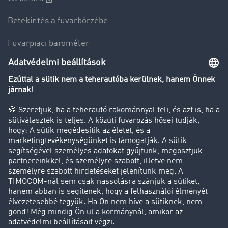
Betekintés a fuvarbörzébe
Fuvarpiaci barométer
Transzportlexikon
Tehergépkocsi-forgalomkorlátozás
Cég
Sikertörténetek
Ügyfél hoz ügyfelet
Jogi információk
Impresszum