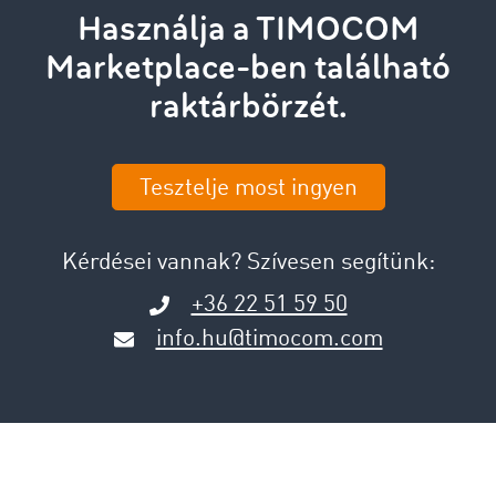
Használja a TIMOCOM
Marketplace-ben található
raktárbörzét.
Tesztelje most ingyen
Kérdései vannak? Szívesen segítünk:
+36 22 51 59 50
info.hu@timocom.com