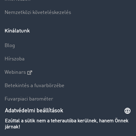
Nemzetközi követeléskezelés
Kínálatunk
Blog
Hírszoba
Webinars
Betekintés a fuvarbörzébe
Fuvarpiaci barométer
Transzportlexikon
Tehergépkocsi-forgalomkorlátozás