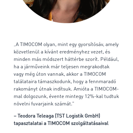
„A TIMOCOM olyan, mint egy gyorsítósáv, amely
közvetlenül a kívánt eredményhez vezet, és
minden más módszert háttérbe szorít. Például,
ha a járműveink már teljesen megrakodtak
vagy még úton vannak, akkor a TIMOCOM
találataira támaszkodunk, hogy a fennmaradó
rakományt útnak indítsuk. Amióta a TIMOCOM-
mal dolgozunk, évente mintegy 12%-kal tudtuk
növelni fuvarjaink számát.”
– Teodora Teleaga (TST Logistik GmbH)
tapasztalatai a TIMOCOM szolgáltatásaival