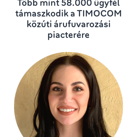
Több mint 58.000 ügyfél
támaszkodik a TIMOCOM
közúti árufuvarozási
piacterére