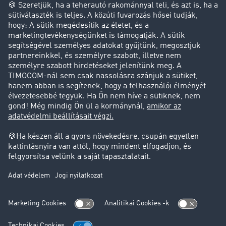
Cég
Sikertörténetek
Ügyfél hoz ügyfelet
Jogi információk
Impresszum
ÁSZF
Adatvédelem
süti-beállítások
Támogatás
Támogatás