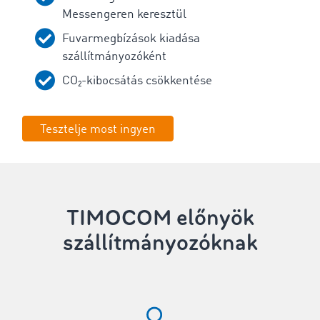
Messengeren keresztül
Fuvarmegbízások kiadása
szállítmányozóként
CO₂-kibocsátás csökkentése
Tesztelje most ingyen
TIMOCOM előnyök
szállítmányozóknak