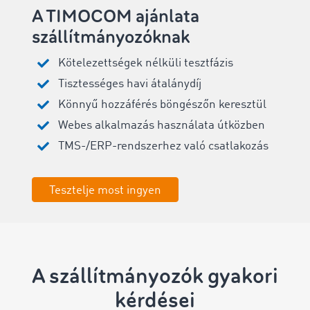
A TIMOCOM ajánlata
szállítmányozóknak
Kötelezettségek nélküli tesztfázis
Tisztességes havi átalánydíj
Könnyű hozzáférés böngészőn keresztül
Webes alkalmazás használata útközben
TMS-/ERP-rendszerhez való csatlakozás
Tesztelje most ingyen
A szállítmányozók gyakori
kérdései