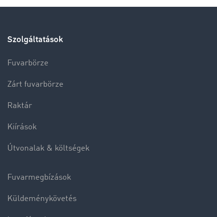
Szolgáltatások
Fuvarbörze
Zárt fuvarbörze
Raktár
Kiírások
Útvonalak & költségek
Fuvarmegbízások
Küldeménykövetés