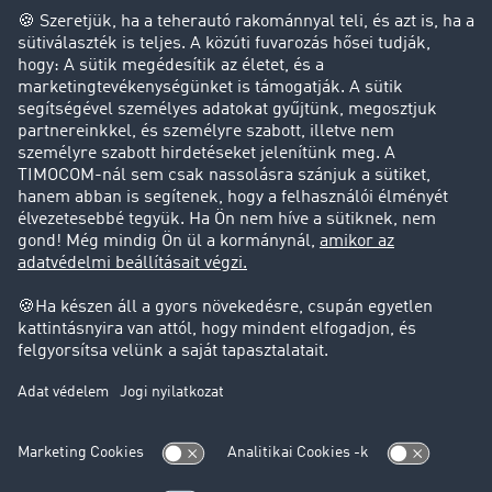
Cég
Sikertörténetek
Ügyfél hoz ügyfelet
Jogi információk
Impresszum
ÁSZF
Adatvédelem
süti-beállítások
Támogatás
Támogatás