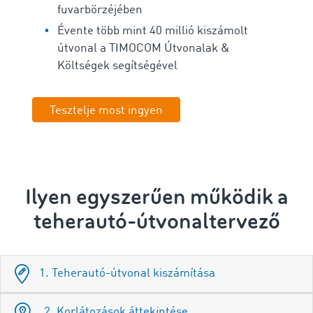
fuvarbörzéjében
Évente több mint 40 millió kiszámolt
útvonal a TIMOCOM Útvonalak &
Költségek segítségével
Tesztelje most ingyen
Ilyen egyszerűen működik
a
teherautó-útvonaltervező
1. Teherautó-útvonal kiszámítása
2. Korlátozások áttekintése