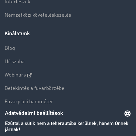
Interfészek
Nemzetközi követeléskezelés
Kínálatunk
Blog
Hírszoba
Webinars
Betekintés a fuvarbörzébe
Fuvarpiaci barométer
Transzportlexikon
Tehergépkocsi-forgalomkorlátozás