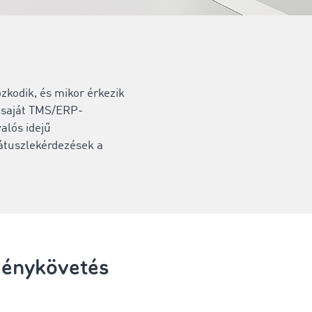
ózkodik, és mikor érkezik
n saját TMS/ERP-
alós idejű
átuszlekérdezések a
ménykövetés