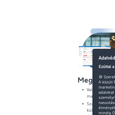
Megbízó
Valós idejű szá
maximális átl
Szállítmányoz
küldeményköv