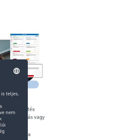
deménykövetés
PS, alkalmazás vagy
on
theti, hogy a