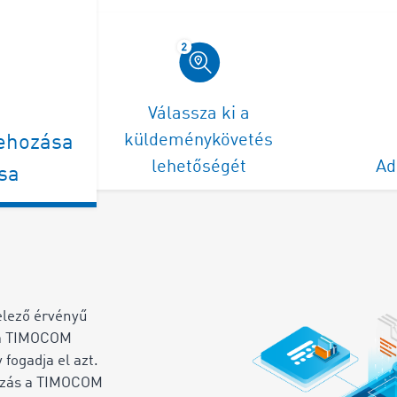
Válassza ki a
küldeménykövetés
rehozása
lehetőségét
Ad
sa
elező érvényű
t a TIMOCOM
fogadja el azt.
ízás a TIMOCOM