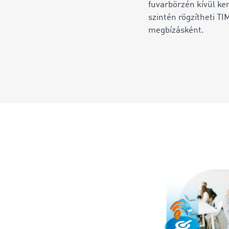
fuvarbörzén kívül ker
szintén rögzítheti T
megbízásként.