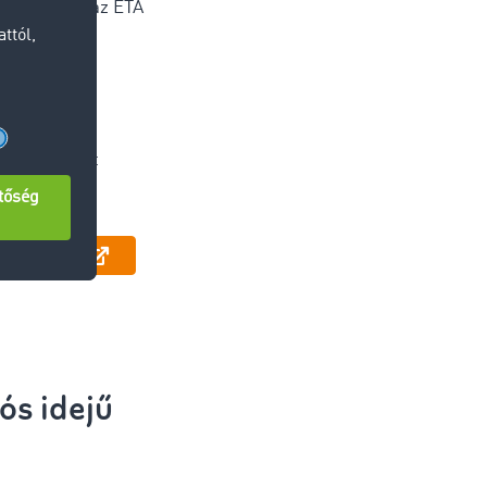
a vagy csak az ETA
ommunikáció
nálat
ráció a saját
szközbe
egyeztetni
s idejű