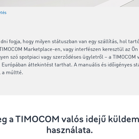
etés
udni fogja, hogy milyen státuszban van egy szállítás, hol tart
 TIMOCOM Marketplace-en, vagy interfészen keresztül az Ö
yen szó spotpiaci vagy szerződéses ügyletről – a TIMOCOM v
Európában áttekintést tarthat. A manuális és időigényes st
l a múltté.
meg a TIMOCOM valós idejű külde
használata.