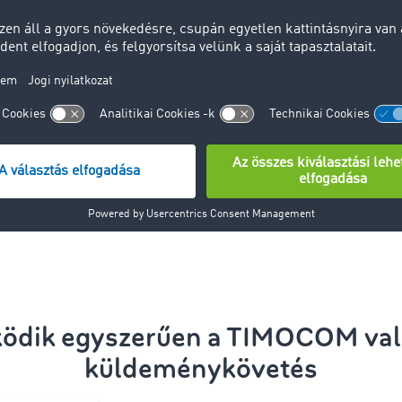
ETA)
jármű pozíciój
jelenjen meg.
ázatkezelés késések
A szállítási k
optimalizálása
ználat a TIMOCOM
en
Ingyenes hasz
ráció a saját
Egyszerű integ
szközbe
diszpozíciós e
egyeztetni
Most időpontot 
ködik egyszerűen a TIMOCOM való
küldeménykövetés