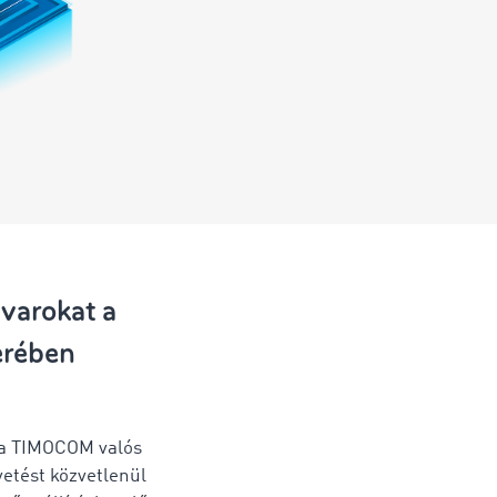
uvarokat a
erében
 a TIMOCOM valós
etést közvetlenül