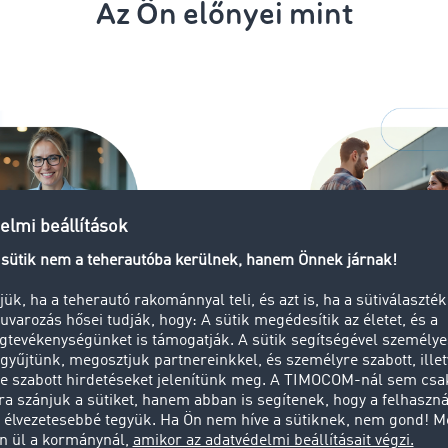
Az Ön előnyei mint
Megbízott
llítási információk a
Rugalmas kül
áthatóságért
telematika, G
manuális mód
ói
etés és megbízható
Bármikor eldön