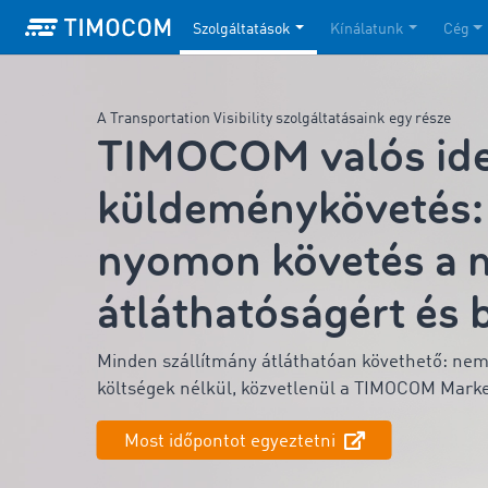
Szolgáltatások
Kínálatunk
Cég
A Transportation Visibility szolgáltatásaink egy része
TIMOCOM valós ide
küldeménykövetés: 
nyomon követés a 
átláthatóságért és 
Minden szállítmány átláthatóan követhető: nemz
költségek nélkül, közvetlenül a TIMOCOM Mark
Most időpontot egyeztetni