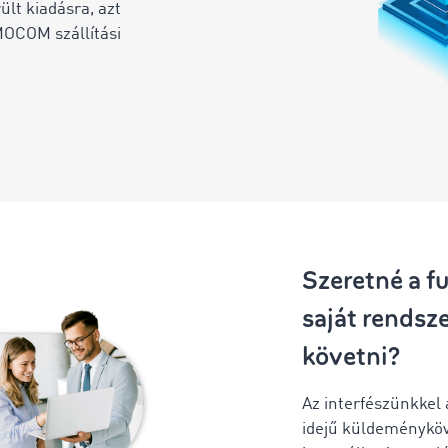
ült kiadásra, azt
IMOCOM szállítási
Szeretné a f
saját rendsz
követni?
Az interfészünkkel
idejű küldeményköv