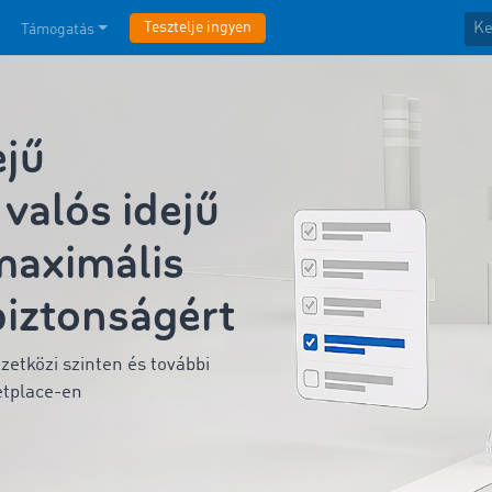
Tesztelje ingyen
Támogatás
jű
valós idejű
maximális
biztonságért
etközi szinten és további
etplace-en