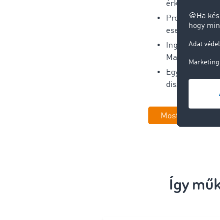
érkezési idők (
Proaktív kock
esetén
Ingyenes has
Marketplace-
Egyszerű integ
diszpozíciós e
Most időpontot 
Így mű