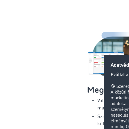
Megbízó
Valós idejű szá
maximális átl
Szállítmányoz
küldeményköv