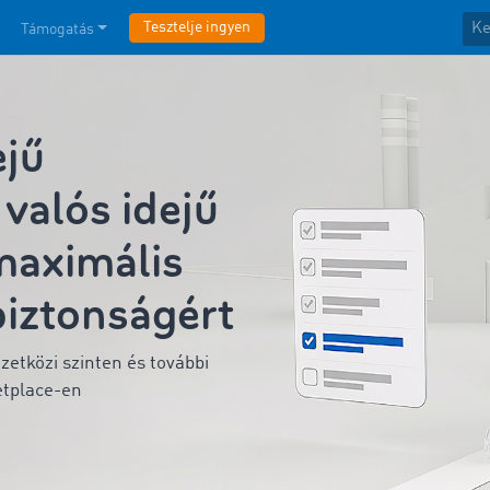
Tesztelje ingyen
Támogatás
jű
valós idejű
maximális
biztonságért
etközi szinten és további
etplace-en