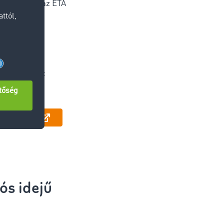
a vagy csak az ETA
ommunikáció
nálat
ráció a saját
szközbe
egyeztetni
s idejű