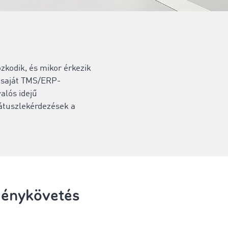
ózkodik, és mikor érkezik
n saját TMS/ERP-
alós idejű
átuszlekérdezések a
ménykövetés