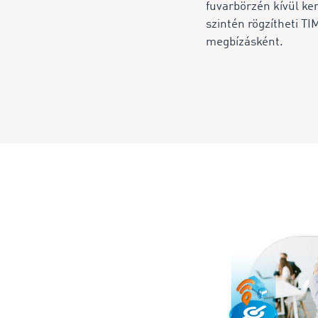
fuvarbörzén kívül ker
szintén rögzítheti T
megbízásként.