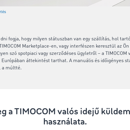
etés
udni fogja, hogy milyen státuszban van egy szállítás, hol tart
 TIMOCOM Marketplace-en, vagy interfészen keresztül az Ö
yen szó spotpiaci vagy szerződéses ügyletről – a TIMOCOM v
Európában áttekintést tarthat. A manuális és időigényes st
l a múltté.
meg a TIMOCOM valós idejű külde
használata.