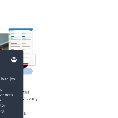
deménykövetés
PS, alkalmazás vagy
on
theti, hogy a