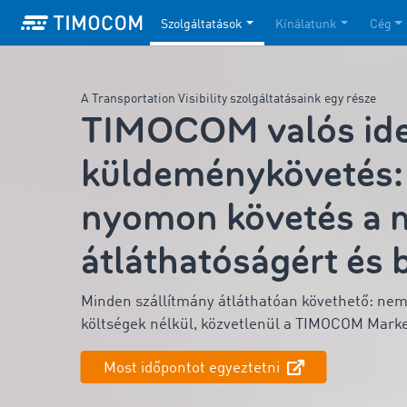
Szolgáltatások
Kínálatunk
Cég
A Transportation Visibility szolgáltatásaink egy része
TIMOCOM valós ide
küldeménykövetés: 
nyomon követés a 
átláthatóságért és 
Minden szállítmány átláthatóan követhető: nemz
költségek nélkül, közvetlenül a TIMOCOM Mark
Most időpontot egyeztetni