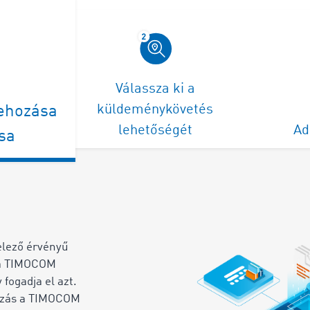
Válassza ki a
küldeménykövetés
rehozása
lehetőségét
Ad
sa
elező érvényű
t a TIMOCOM
fogadja el azt.
ízás a TIMOCOM