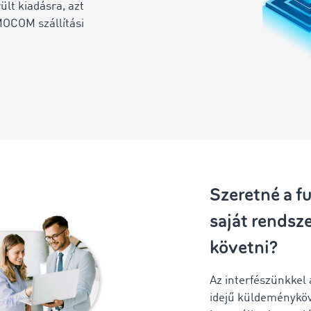
ült kiadásra, azt
IMOCOM szállítási
Szeretné a f
saját rendsz
követni?
Az interfészünkkel
idejű küldeményköv