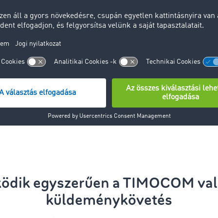
ETA)
jármű pozíciój
jelenjen meg.
ázatkezelés késések
A szállítási k
optimalizálása
ználat a TIMOCOM
en
Ingyenes hasz
ráció a saját
Egyszerű integ
szközbe
diszpozíciós e
egyeztetni
Most időpontot 
ködik egyszerűen a TIMOCOM való
küldeménykövetés