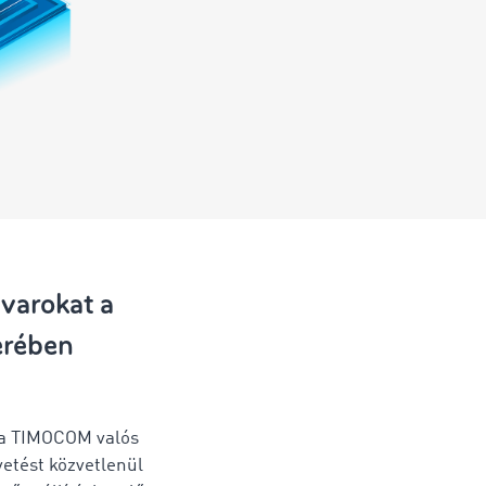
uvarokat a
erében
 a TIMOCOM valós
etést közvetlenül