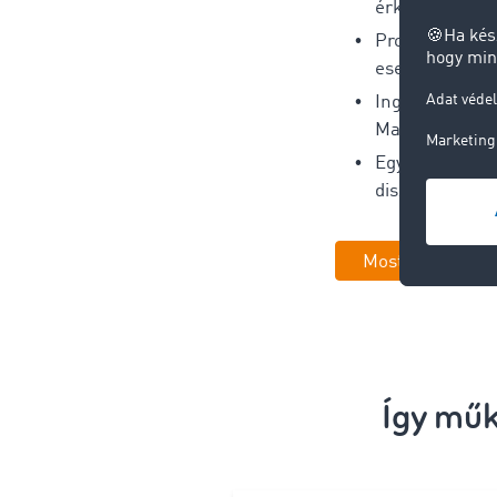
érkezési idők (
Proaktív kock
esetén
Ingyenes has
Marketplace-
Egyszerű integ
diszpozíciós e
Most időpontot 
Így mű