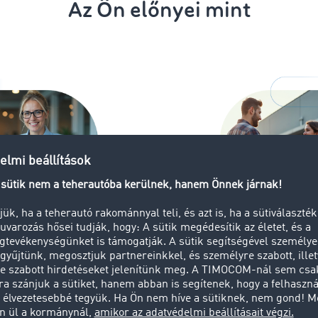
Az Ön előnyei mint
Megbízott
llítási információk a
Rugalmas kül
áthatóságért
telematika, G
manuális mód
ói
etés és megbízható
Bármikor eldön