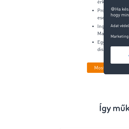
érkezési idők (
Proaktív kock
esetén
Ingyenes has
Marketplace-
Egyszerű integ
diszpozíciós e
Most időpontot 
Így mű