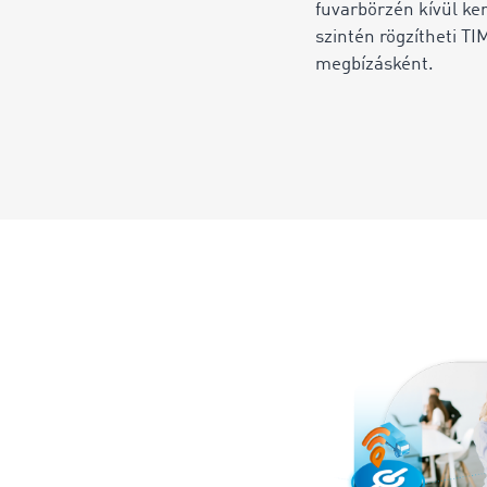
fuvarbörzén kívül ker
szintén rögzítheti T
megbízásként.