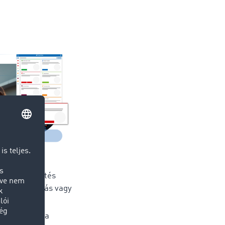
deménykövetés
PS, alkalmazás vagy
on
theti, hogy a