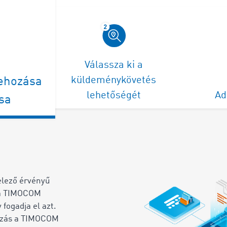
Válassza ki a
küldeménykövetés
rehozása
lehetőségét
Ad
sa
elező érvényű
t a TIMOCOM
fogadja el azt.
ízás a TIMOCOM