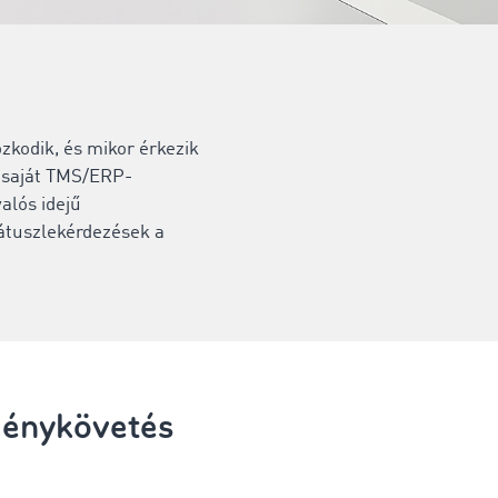
ózkodik, és mikor érkezik
n saját TMS/ERP-
alós idejű
átuszlekérdezések a
ménykövetés