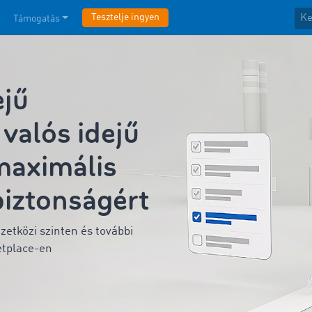
Tesztelje ingyen
Támogatás
jű
valós idejű
maximális
biztonságért
etközi szinten és további
etplace-en