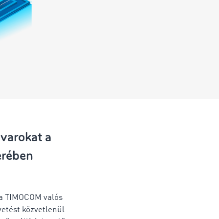
uvarokat a
erében
 a TIMOCOM valós
etést közvetlenül