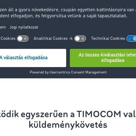
ETA)
jármű pozíciój
jelenjen meg.
ázatkezelés késések
A szállítási k
optimalizálása
ználat a TIMOCOM
en
Ingyenes hasz
ráció a saját
Egyszerű integ
szközbe
diszpozíciós e
egyeztetni
Most időpontot 
ködik egyszerűen a TIMOCOM való
küldeménykövetés