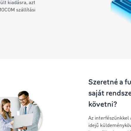
ült kiadásra, azt
IMOCOM szállítási
Szeretné a f
saját rendsz
követni?
Az interfészünkkel
idejű küldeményköv