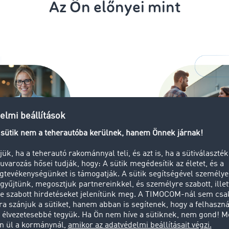
Az Ön előnyei mint
Megbízott
llítási információk a
Rugalmas kül
áthatóságért
telematika, G
manuális mód
ói
etés és megbízható
Bármikor eldön