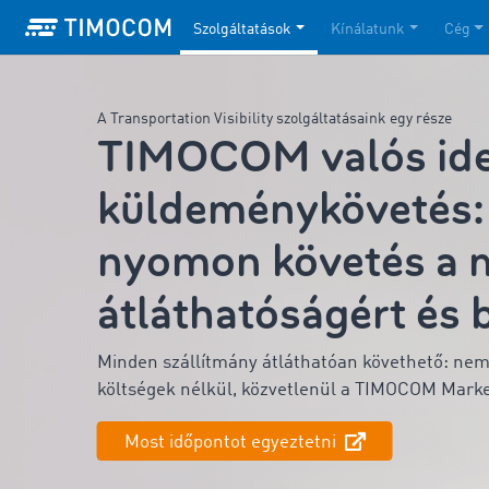
Szolgáltatások
Kínálatunk
Cég
A Transportation Visibility szolgáltatásaink egy része
TIMOCOM valós ide
küldeménykövetés: 
nyomon követés a 
átláthatóságért és 
Minden szállítmány átláthatóan követhető: nemz
költségek nélkül, közvetlenül a TIMOCOM Mark
Most időpontot egyeztetni