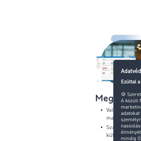
Megbízó
Valós idejű szá
maximális átl
Szállítmányoz
küldeményköv