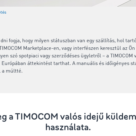
etés
udni fogja, hogy milyen státuszban van egy szállítás, hol tart
 TIMOCOM Marketplace-en, vagy interfészen keresztül az Ö
yen szó spotpiaci vagy szerződéses ügyletről – a TIMOCOM v
Európában áttekintést tarthat. A manuális és időigényes st
l a múltté.
meg a TIMOCOM valós idejű külde
használata.