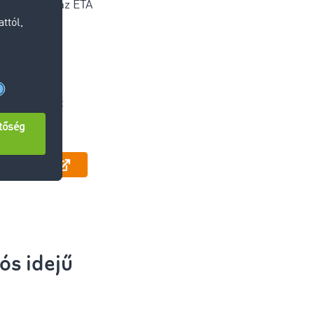
a vagy csak az ETA
ommunikáció
nálat
ráció a saját
szközbe
egyeztetni
s idejű