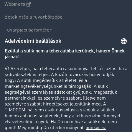
Webinars
Betekintés a fuvarbörzébe
Fuvarpiaci barométer
Transzportlexikon
Tehergépkocsi-forgalomkorlátozás
Cég
Sikertörténetek
Ügyfél hoz ügyfelet
Jogi információk
Impresszum