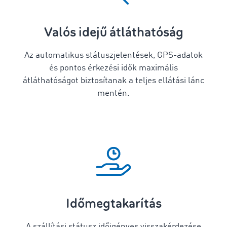
Valós idejű átláthatóság
Az automatikus státuszjelentések, GPS-adatok
és pontos érkezési idők maximális
átláthatóságot biztosítanak a teljes ellátási lánc
mentén.
Időmegtakarítás
A szállítási státusz időigényes visszakérdezése