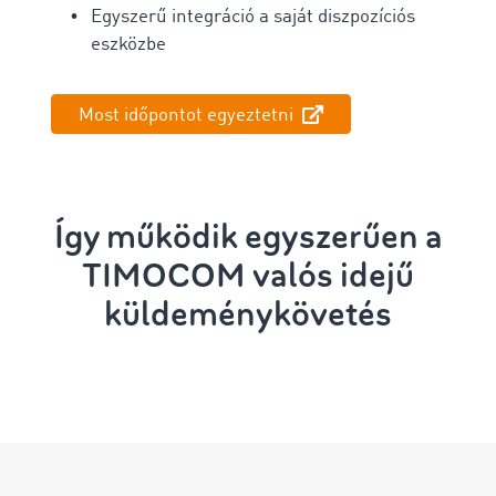
Egyszerű integráció a saját diszpozíciós
eszközbe
Most időpontot egyeztetni
Így működik egyszerűen a
TIMOCOM valós idejű
küldeménykövetés