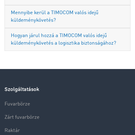
Mennyibe kerül a TIMOCOM valós idejű
küldeménykövetés?
Hogyan járul hozzá a TIMOCOM valós idejű
küldeménykövetés a logisztika biztonságához?
Szolgáltatások
Fuvarbörze
Zárt fuvarbörze
Raktár