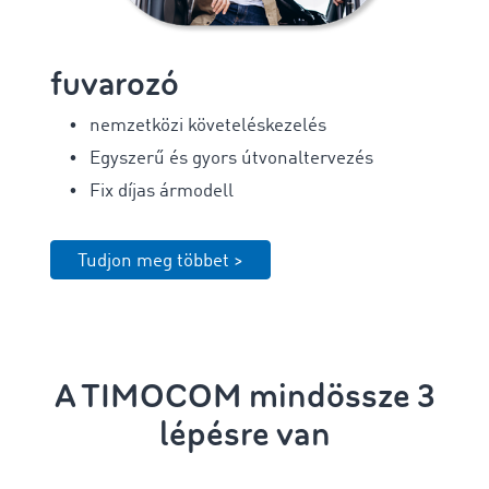
fuvarozó
nemzetközi követeléskezelés
Egyszerű és gyors útvonaltervezés
Fix díjas ármodell
Tudjon meg többet >
A TIMOCOM mindössze 3
lépésre van