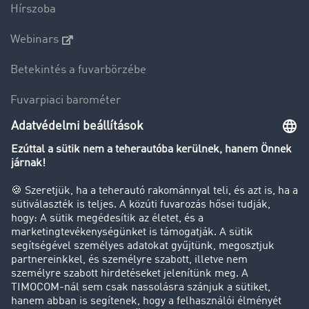
Hírszoba
Webinars
Betekintés a fuvarbörzébe
Fuvarpiaci barométer
Transzportlexikon
Tehergépkocsi-forgalomkorlátozás
Cég
Sikertörténetek
Ügyfél hoz ügyfelet
Jogi információk