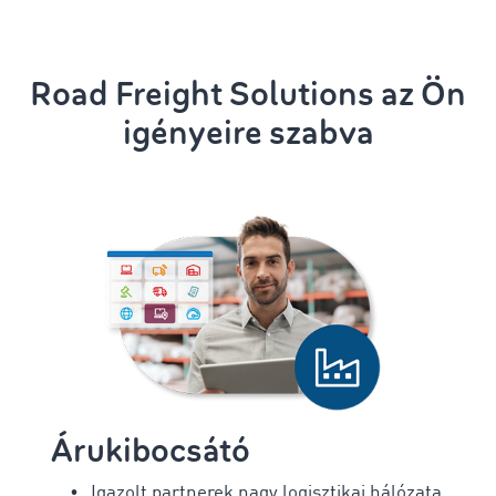
Road Freight Solutions az Ön
igényeire szabva
Árukibocsátó
Igazolt partnerek nagy logisztikai hálózata