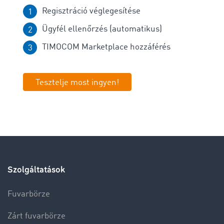
Regisztráció véglegesítése
Ügyfél ellenőrzés (automatikus)
TIMOCOM Marketplace hozzáférés
Tesztelje most ingyen!
Szolgáltatások
Fuvarbörze
Zárt fuvarbörze