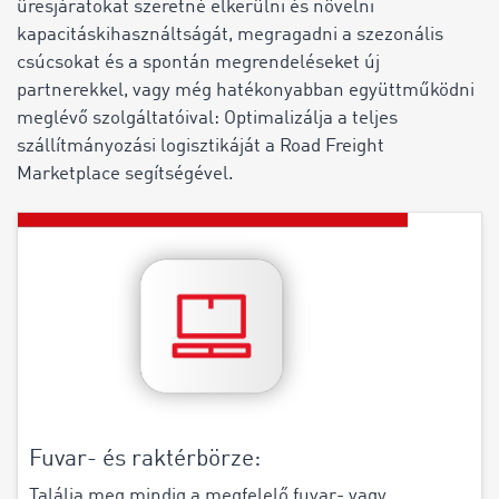
üresjáratokat szeretné elkerülni és növelni
kapacitáskihasználtságát, megragadni a szezonális
csúcsokat és a spontán megrendeléseket új
partnerekkel, vagy még hatékonyabban együttműködni
meglévő szolgáltatóival: Optimalizálja a teljes
szállítmányozási logisztikáját a Road Freight
Marketplace segítségével.
Fuvar- és raktérbörze:
Találja meg mindig a megfelelő fuvar- vagy