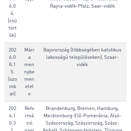
6.0
Rajna-vidék-Pfalz, Saar-vidék
4.
(csü
tört
ök)
202
Mári
Bajorország (többségében katolikus
6.0
a
lakosságú településeken), Szaar-
8.1
men
vidék
5.
nybe
(szo
men
mb
etel
at)
e
202
Refo
Brandenburg, Bremen, Hamburg,
6.1
rmá
Mecklenburg-Elő-Pomeránia, Alsó-
0.3
ció
Szászország, Szászország, Szász-
1.
napj
Anhalt, Schleswig-Holstein, Türingia