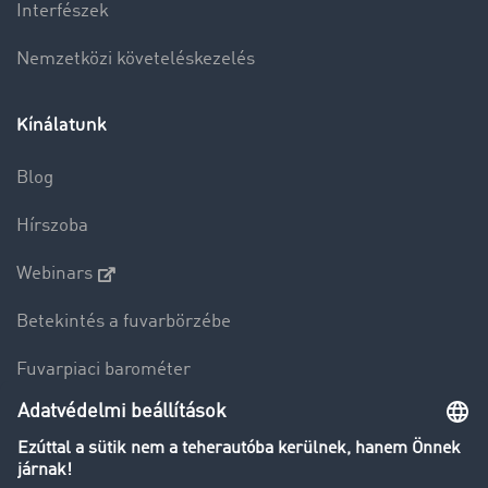
Interfészek
Nemzetközi követeléskezelés
Kínálatunk
Blog
Hírszoba
Webinars
Betekintés a fuvarbörzébe
Fuvarpiaci barométer
Transzportlexikon
Tehergépkocsi-forgalomkorlátozás