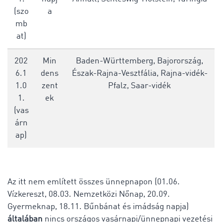
(szo
a
mb
at)
202
Min
Baden-Württemberg, Bajorország,
6.1
dens
Észak-Rajna-Vesztfália, Rajna-vidék-
1.0
zent
Pfalz, Saar-vidék
1.
ek
(vas
árn
ap)
Az itt nem említett összes ünnepnapon (01.06.
Vízkereszt, 08.03. Nemzetközi Nőnap, 20.09.
Gyermeknap, 18.11. Bűnbánat és imádság napja)
általában
nincs országos vasárnapi/ünnepnapi vezetési