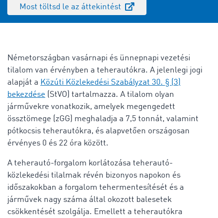
Most töltsd le az áttekintést
Németországban vasárnapi és ünnepnapi vezetési
tilalom van érvényben a teherautókra. A jelenlegi jogi
alapját a
Közúti Közlekedési Szabályzat 30. § (3)
bekezdése
(StVO) tartalmazza. A tilalom olyan
járművekre vonatkozik, amelyek megengedett
össztömege (
z
GG
) meghaladja a 7,5 tonnát, valamint
pótkocsis teherautókra, és alapvetően országosan
érvényes 0 és 22 óra között.
A teherautó-forgalom korlátozása
teherautó-
közlekedési tilalmak
révén bizonyos napokon és
időszakokban a forgalom tehermentesítését és a
járművek nagy száma által okozott balesetek
csökkentését szolgálja. Emellett a teherautókra