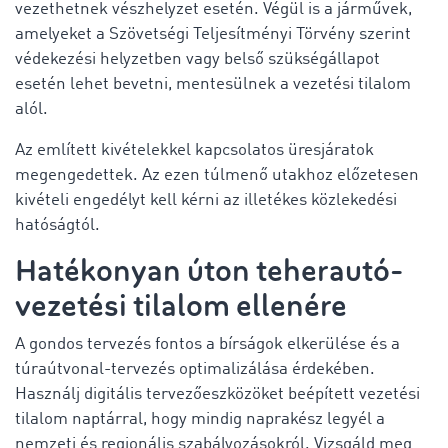
vezethetnek vészhelyzet esetén. Végül is a járművek,
amelyeket a Szövetségi Teljesítményi Törvény szerint
védekezési helyzetben vagy belső szükségállapot
esetén lehet bevetni, mentesülnek a vezetési tilalom
alól.
Az említett kivételekkel kapcsolatos üresjáratok
megengedettek. Az ezen túlmenő utakhoz előzetesen
kivételi engedélyt kell kérni az illetékes közlekedési
hatóságtól.
Hatékonyan úton teherautó-
vezetési tilalom ellenére
A gondos tervezés fontos a bírságok elkerülése és a
túraútvonal-tervezés optimalizálása érdekében.
Használj digitális tervezőeszközöket beépített vezetési
tilalom naptárral, hogy mindig naprakész legyél a
nemzeti és regionális szabályozásokról. Vizsgáld meg