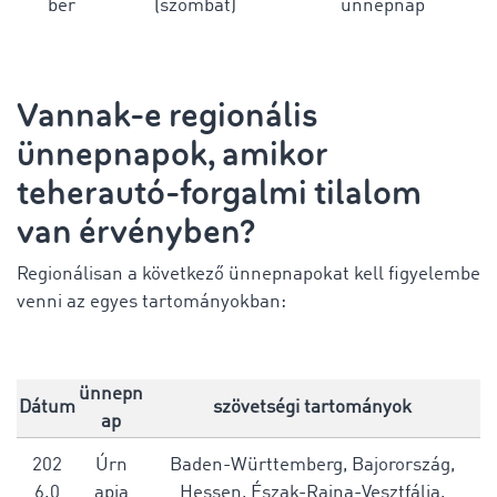
ber
(szombat)
ünnepnap
Vannak-e regionális
ünnepnapok, amikor
teherautó-forgalmi tilalom
van érvényben?
Regionálisan a következő ünnepnapokat kell figyelembe
venni az egyes tartományokban:
ünnepn
Dátum
szövetségi tartományok
ap
202
Úrn
Baden-Württemberg, Bajorország,
6.0
apja
Hessen, Észak-Rajna-Vesztfália,