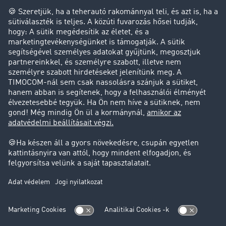
Cég
Sikertörténetek
Ügyfél hoz ügyfelet
Jogi információk
Impresszum
ÁSZF
Adatvédelem
süti-beállítások
Támogatás
Támogatás