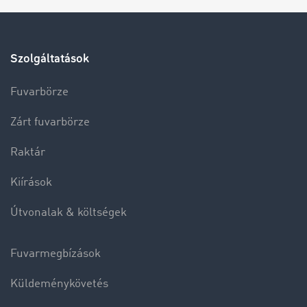
Szolgáltatások
Fuvarbörze
Zárt fuvarbörze
Raktár
Kiírások
Útvonalak & költségek
Fuvarmegbízások
Küldeménykövetés