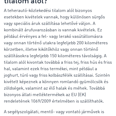
tilalom alól?
A teherautó-közlekedési tilalom alól bizonyos
esetekben kivételek vannak, hogy különösen sürgős
vagy speciális áruk szállítása lehetővé váljon. A
kombinált árufuvarozásban is vannak kivételek. Ez
például érvényes a fel- vagy lerakó vasútállomásra
vagy onnan történő utakra legfeljebb 200 kilométeres
körzetben, illetve kikötőkhöz vagy onnan történő
szállításokra legfeljebb 150 kilométeres távolságig. A
tilalom alól kivontak továbbá a friss tej, friss hús és friss
hal, valamint ezek friss termékei, mint például a
joghurt, túró vagy friss kolbászfélék szállításai. Szintén
kivételt képeznek a könnyen romlandó gyümölcsök és
zöldségek, valamint az élő halak és méhek. Továbbá
bizonyos állati melléktermékek az EU (EK)
rendeletének 1069/2009 értelmében is szállíthatók.
A
segélyszolgálati
, mentő- vagy vontató járművek is