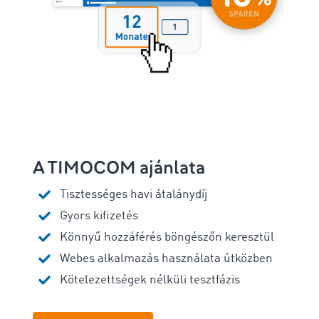
A TIMOCOM ajánlata
Tisztességes havi átalánydíj
Gyors kifizetés
Könnyű hozzáférés böngészőn keresztül
Webes alkalmazás használata útközben
Kötelezettségek nélküli tesztfázis