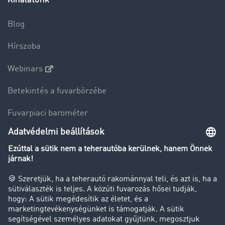
Blog
Hírszoba
Webinars
Betekintés a fuvarbörzébe
Fuvarpiaci barométer
Transzportlexikon
Tehergépkocsi-forgalomkorlátozás
Cég
Sikertörténetek