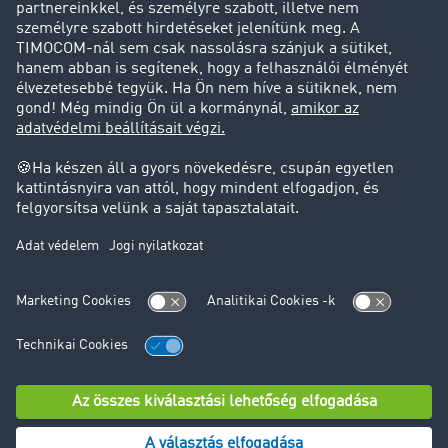
Ügyfél hoz ügyfelet
Jogi információk
Impresszum
ÁSZF
Adatvédelem
süti-beállítások
Támogatás
Támogatás