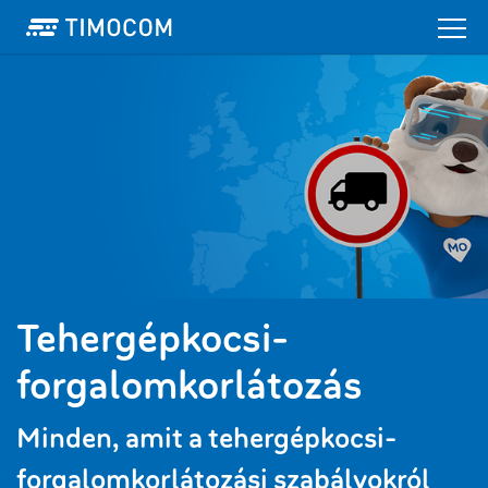
Tehergépkocsi-
forgalomkorlátozás
Minden, amit a tehergépkocsi-
forgalomkorlátozási szabályokról