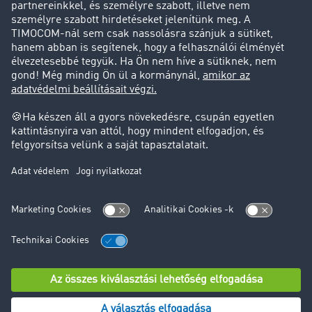
Ügyfél hoz ügyfelet
Jogi információk
Impresszum
ÁSZF
Adatvédelem
süti-beállítások
Támogatás
Támogatás