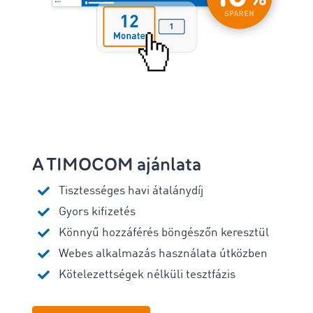
A TIMOCOM ajánlata
Tisztességes havi átalánydíj
Gyors kifizetés
Könnyű hozzáférés böngészőn keresztül
Webes alkalmazás használata útközben
Kötelezettségek nélküli tesztfázis