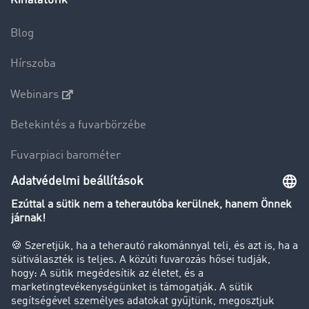
Blog
Hírszoba
Webinars
Betekintés a fuvarbörzébe
Fuvarpiaci barométer
Transzportlexikon
Tehergépkocsi-forgalomkorlátozás
Cég
Sikertörténetek