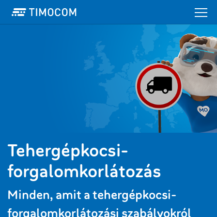
Tehergépkocsi-
forgalomkorlátozás
Minden, amit a tehergépkocsi-
forgalomkorlátozási szabályokról