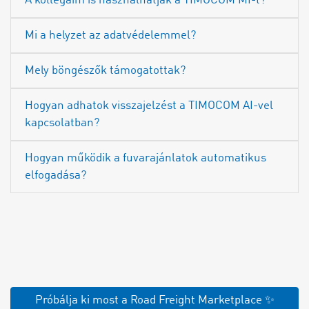
A kollégáim is használhatják a TIMOCOM MI-t?
Mi a helyzet az adatvédelemmel?
Mely böngészők támogatottak?
Hogyan adhatok visszajelzést a TIMOCOM AI-vel
kapcsolatban?
Hogyan működik a fuvarajánlatok automatikus
elfogadása?
Próbálja ki most a Road Freight Marketplace ✨