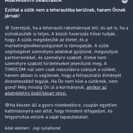
Transzportlexikon
Tehergépkocsi-forgalomkorlátozás
Cég
Sikertörténetek
Ügyfél hoz ügyfelet
Jogi információk
Impresszum
ÁSZF
Adatvédelem
süti-beállítások