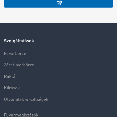
Szolgáltatások
Fuvarbörze
Zárt fuvarbörze
Raktár
Kiírások
Útvonalak & költségek
Fuvarmegbízások