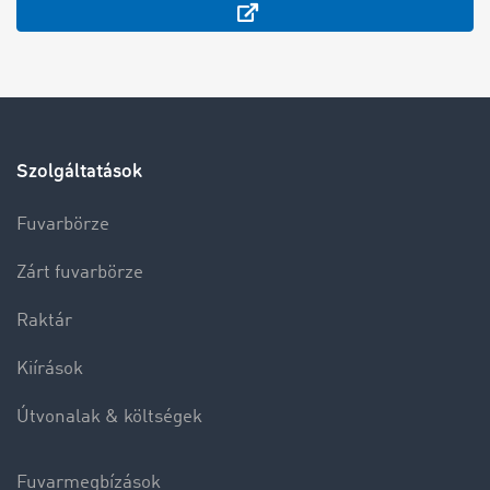
Szolgáltatások
Fuvarbörze
Zárt fuvarbörze
Raktár
Kiírások
Útvonalak & költségek
Fuvarmegbízások