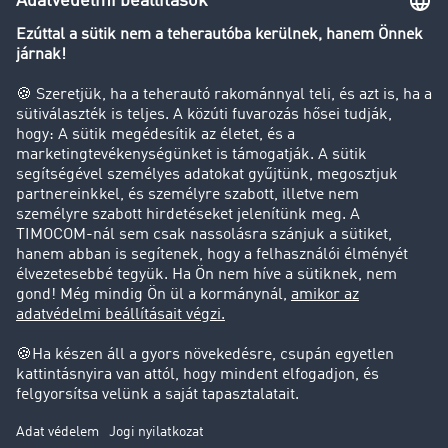
Transzportlexikon
Tehergépkocsi-forgalomkorlátozás
Cég
Sikertörténetek
Ügyfél hoz ügyfelet
Jogi információk
Impresszum
ÁSZF
Adatvédelem
süti-beállítások