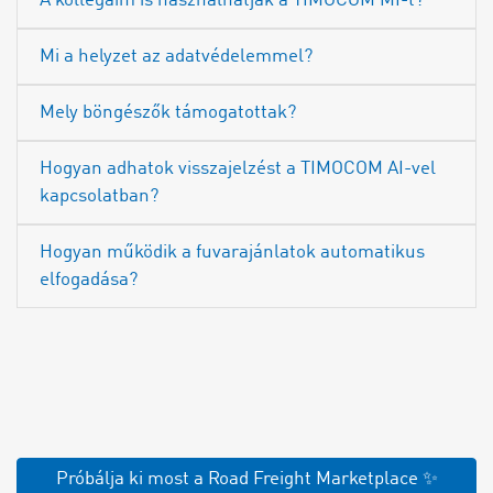
A kollégáim is használhatják a TIMOCOM MI-t?
Mi a helyzet az adatvédelemmel?
Mely böngészők támogatottak?
Hogyan adhatok visszajelzést a TIMOCOM AI-vel
kapcsolatban?
Hogyan működik a fuvarajánlatok automatikus
elfogadása?
Próbálja ki most a Road Freight Marketplace ✨