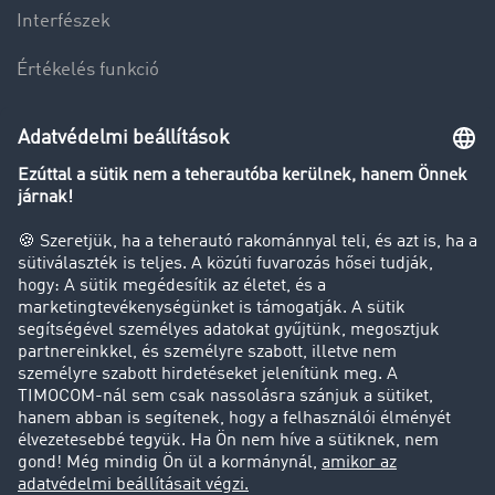
Interfészek
Értékelés funkció
Szolgáltatások
Fuvarbörze
Zárt fuvarbörze
Raktár
Kiírások
Útvonalak & költségek
Cég