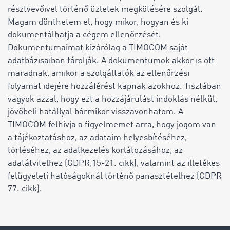
résztvevőivel történő üzletek megkötésére szolgál.
Magam dönthetem el, hogy mikor, hogyan és ki
dokumentálhatja a cégem ellenőrzését.
Dokumentumaimat kizárólag a TIMOCOM saját
adatbázisaiban tárolják. A dokumentumok akkor is ott
maradnak, amikor a szolgáltatók az ellenőrzési
folyamat idejére hozzáférést kapnak azokhoz. Tisztában
vagyok azzal, hogy ezt a hozzájárulást indoklás nélkül,
jövőbeli hatállyal bármikor visszavonhatom. A
TIMOCOM felhívja a figyelmemet arra, hogy jogom van
a tájékoztatáshoz, az adataim helyesbítéséhez,
törléséhez, az adatkezelés korlátozásához, az
adatátvitelhez (GDPR,15-21. cikk), valamint az illetékes
felügyeleti hatóságoknál történő panasztételhez (GDPR
77. cikk).