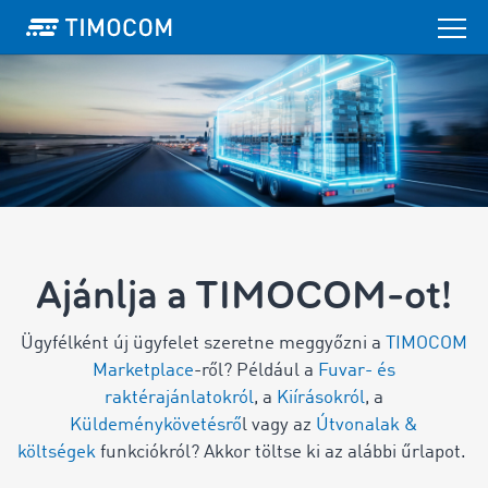
Ajánlja a TIMOCOM-ot!
Ügyfélként új ügyfelet szeretne meggyőzni a
TIMOCOM
Marketplace
-ről? Például a
Fuvar- és
raktérajánlatokról
, a
Kiírásokról
, a
Küldeménykövetésrő
l vagy az
Útvonalak &
költségek
funkciókról? Akkor töltse ki az alábbi űrlapot.