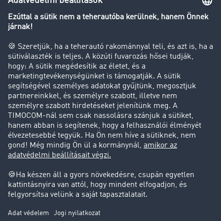
Transzportlexikon
Tehergépkocsi-forgalomkorlátozás
Cég
Sikertörténetek
Ügyfél hoz ügyfelet
Jogi információk
Impresszum
ÁSZF
Adatvédelem
süti-beállítások