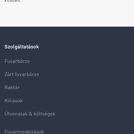
kitölteni.
Szolgáltatások
Fuvarbörze
Zárt fuvarbörze
Raktár
Kiírások
Útvonalak & költségek
Fuvarmegbízások