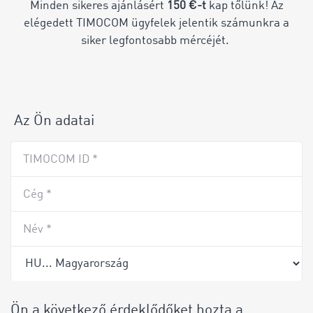
Minden sikeres ajánlásért
150 €-t
kap tőlünk! Az
elégedett TIMOCOM ügyfelek jelentik számunkra a
siker legfontosabb mércéjét.
Az Ön adatai
TIMOCOM ID *
Cég *
Név *
Ön a következő érdeklődőket hozta a