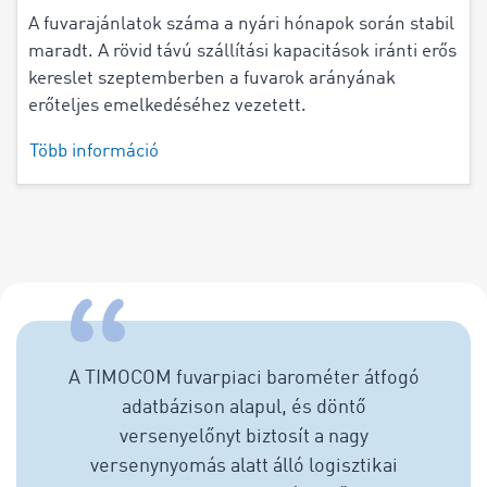
A fuvarajánlatok száma a nyári hónapok során stabil
maradt. A rövid távú szállítási kapacitások iránti erős
kereslet szeptemberben a fuvarok arányának
erőteljes emelkedéséhez vezetett.
Több információ
A TIMOCOM fuvarpiaci barométer átfogó
adatbázison alapul, és döntő
versenyelőnyt biztosít a nagy
versenynyomás alatt álló logisztikai