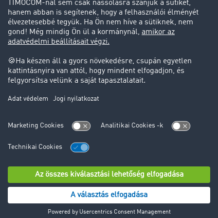
Jogi információk
Impresszum
ÁSZF
Adatvédelem
süti-beállítások
Támogatás
Támogatás
© TIMOCOM GmbH 2024. Minden jog fenntartva