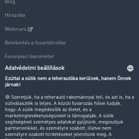
Blog
Hírszoba
Webinars
Betekintés a fuvarbörzébe
Fuvarpiaci barométer
Transzportlexikon
Tehergépkocsi-forgalomkorlátozás
Cég
Sikertörténetek
Ügyfél hoz ügyfelet