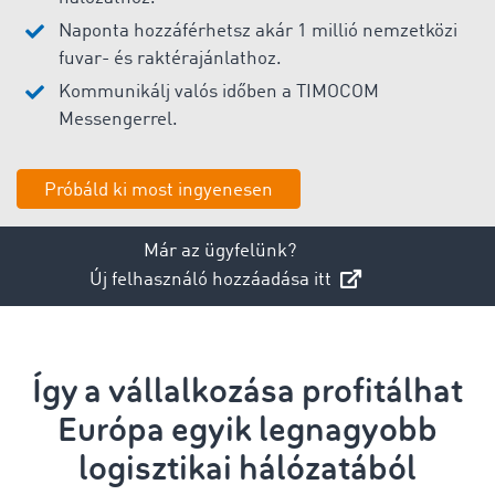
Naponta hozzáférhetsz akár 1 millió nemzetközi
fuvar- és raktérajánlathoz.
Kommunikálj valós időben a TIMOCOM
Messengerrel.
Próbáld ki most ingyenesen
Már az ügyfelünk?
Új felhasználó hozzáadása itt
Így a vállalkozása profitálhat
Európa egyik legnagyobb
logisztikai hálózatából