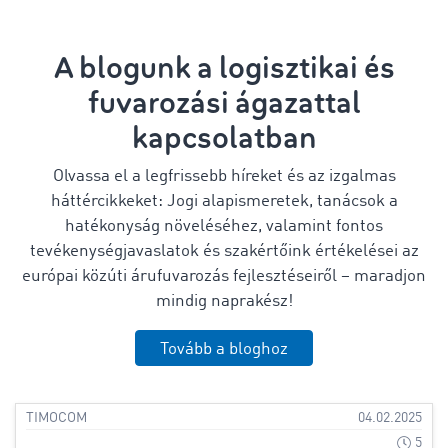
A blogunk a logisztikai és
fuvarozási ágazattal
kapcsolatban
Olvassa el a legfrissebb híreket és az izgalmas
háttércikkeket: Jogi alapismeretek, tanácsok a
hatékonyság növeléséhez, valamint fontos
tevékenységjavaslatok és szakértőink értékelései az
európai közúti árufuvarozás fejlesztéseiről – maradjon
mindig naprakész!
Tovább a bloghoz
TIMOCOM
04.02.2025
5