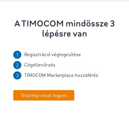
A TIMOCOM mindössze 3
lépésre van
Regisztráció véglegesítése
Cégellenőrzés
TIMOCOM Marketplace hozzáférés
Tesztelje most ingyen