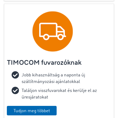
TIMOCOM fuvarozóknak
Jobb kihasználtság a naponta új
szállítmányozási ajánlatokkal
Találjon visszfuvarokat és kerülje el az
üresjáratokat
Tudjon meg többet