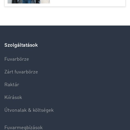
Szolgáltatások
Fuvarbörze
Zárt fuvarbörze
Raktár
Kiírások
Útvonalak & költségek
Fuvarmegbízások