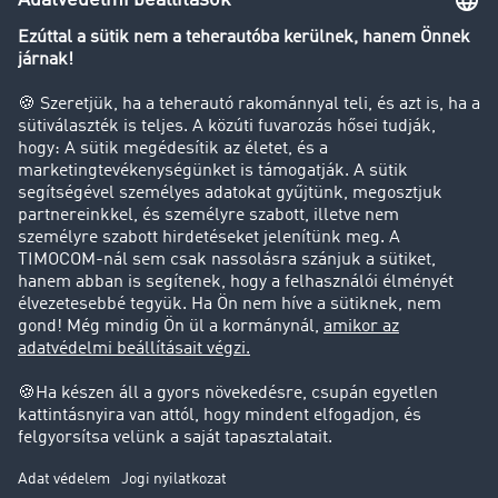
Transzportlexikon
Tehergépkocsi-forgalomkorlátozás
Cég
Sikertörténetek
Ügyfél hoz ügyfelet
Jogi információk
Impresszum
ÁSZF
Adatvédelem
süti-beállítások