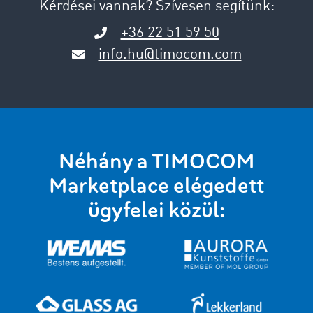
Kérdései vannak? Szívesen segítünk:
+36 22 51 59 50
info.hu@timocom.com
Néhány a TIMOCOM
Marketplace elégedett
ügyfelei közül: