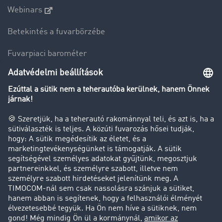
Webinars
Betekintés a fuvarbörzébe
Fuvarpiaci barométer
Transzportlexikon
Tehergépkocsi-forgalomkorlátozás
Cég
Sikertörténetek
Ügyfél hoz ügyfelet
Jogi információk
Impresszum