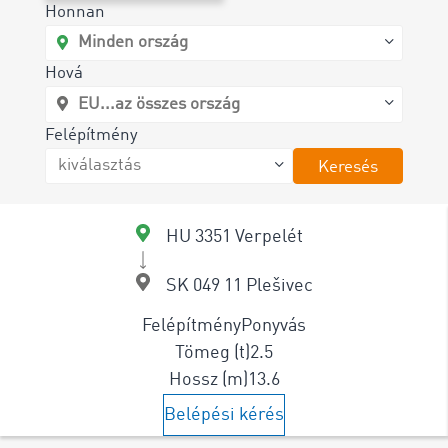
Honnan
Hová
Felépítmény
Keresés
HU 3351 Verpelét
SK 049 11 Plešivec
Felépítmény
Ponyvás
Tömeg (t)
2.5
Hossz (m)
13.6
Belépési kérés