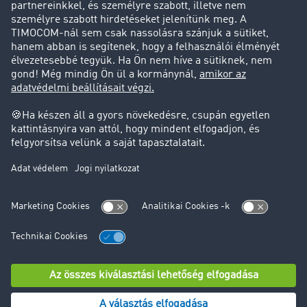
Ügyfél hoz ügyfelet
Jogi információk
Impresszum
ÁSZF
Adatvédelem
süti-beállítások
Támogatás
Támogatás