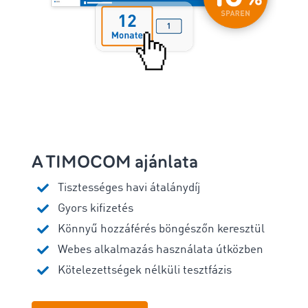
A TIMOCOM ajánlata
Tisztességes havi átalánydíj
Gyors kifizetés
Könnyű hozzáférés böngészőn keresztül
Webes alkalmazás használata útközben
Kötelezettségek nélküli tesztfázis