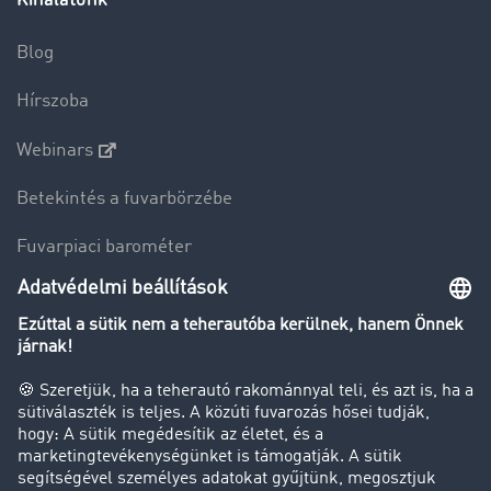
Blog
Hírszoba
Webinars
Betekintés a fuvarbörzébe
Fuvarpiaci barométer
Transzportlexikon
Tehergépkocsi-forgalomkorlátozás
Cég
Sikertörténetek