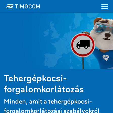
Tehergépkocsi-
forgalomkorlátozás
Minden, amit a tehergépkocsi-
forgalomkorlátozási szabályokról