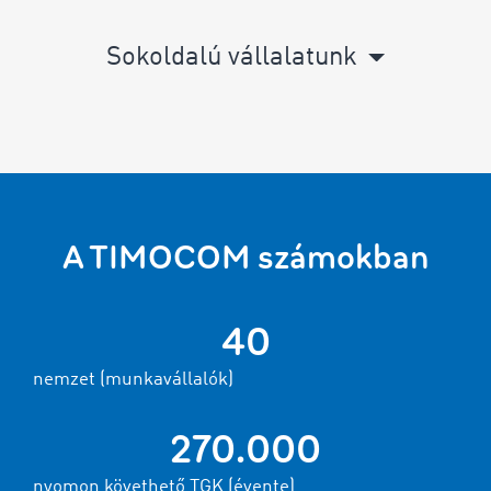
Sokoldalú vállalatunk
A TIMOCOM számokban
40
nemzet (munkavállalók)
270.000
nyomon követhető TGK (évente)