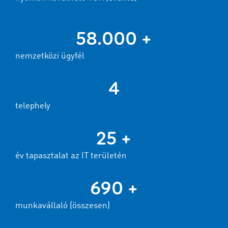
58.000 +
nemzetközi ügyfél
4
telephely
25 +
év tapasztalat az IT területén
690 +
munkavállaló (összesen)