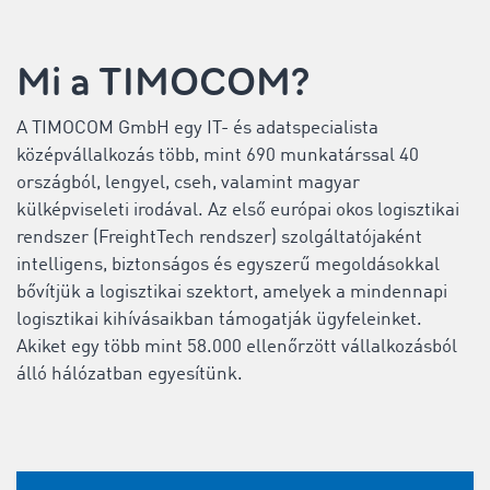
Mi a TIMOCOM?
A TIMOCOM GmbH egy IT- és adatspecialista
középvállalkozás több, mint 690 munkatárssal 40
országból, lengyel, cseh, valamint magyar
külképviseleti irodával. Az első európai okos logisztikai
rendszer (
FreightTech rendszer
) szolgáltatójaként
intelligens, biztonságos és egyszerű megoldásokkal
bővítjük a logisztikai szektort, amelyek a mindennapi
logisztikai kihívásaikban támogatják ügyfeleinket.
Akiket egy több mint 58.000 ellenőrzött vállalkozásból
álló hálózatban egyesítünk.