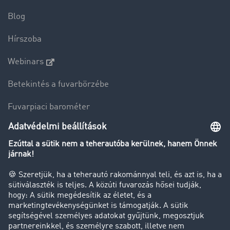
Blog
Hírszoba
Webinars
Betekintés a fuvarbörzébe
Fuvarpiaci barométer
Transzportlexikon
Tehergépkocsi-forgalomkorlátozás
Cég
Sikertörténetek