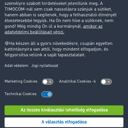
Ügyfél hoz ügyfelet
Jogi információk
Impresszum
ÁSZF
Adatvédelem
süti-beállítások
Támogatás
Támogatás
© TIMOCOM GmbH 2024. Minden jog fenntartva