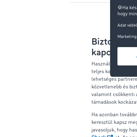
Biztonság
kapcsolatf
Használd a
TIMOCO
teljes kommunikáci
lehetséges partnere
közvetlenebb és bi
valamint csökkenti 
támadások kockázat
Ha azonban továbbr
keresztül kapsz me
javasoljuk, hogy ha