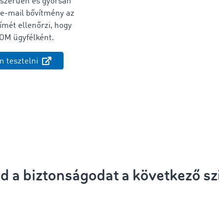
yszerűen és gyorsan
 e-mail bővítmény
az
ímét ellenőrzi, hogy
COM ügyfélként.
n tesztelni
d a biztonságodat a következő szi