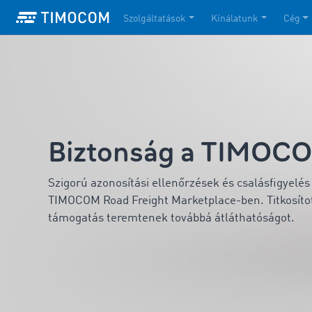
Szolgáltatások
Kínálatunk
Cég
Biztonság a TIMOC
Szigorú azonosítási ellenőrzések és csalásfigyelés 
TIMOCOM Road Freight Marketplace-ben. Titkosítot
támogatás teremtenek továbbá átláthatóságot.