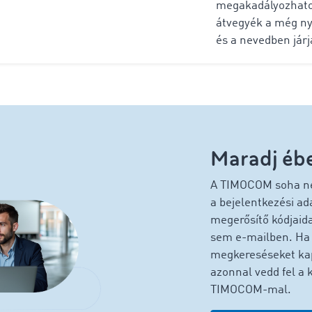
megakadályozhatod
átvegyék a még n
és a nevedben járj
Maradj ébe
A TIMOCOM soha nem
a bejelentkezési ad
megerősítő kódjaid
sem e-mailben. Ha
megkereséseket kap
azonnal vedd fel a 
TIMOCOM-mal.