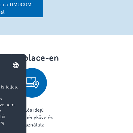
tba a TIMOCOM-
al
Marketplace-en
valós idejű
küldeménykövetés
használata