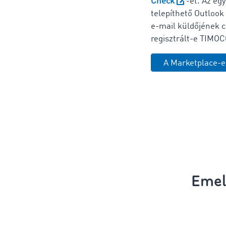
Check
-et. Az eg
telepíthető Outlook
e-mail küldőjének c
regisztrált-e TIMO
A Marketplace-e
Emel