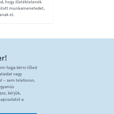
, hogy illetéktelenek
yitott munkamenetedet,
anak el.
r!
 fogja kérni tőled
ataidat vagy
at – sem telefonon,
 gyanús
sz, kérjük,
kapcsolatot a