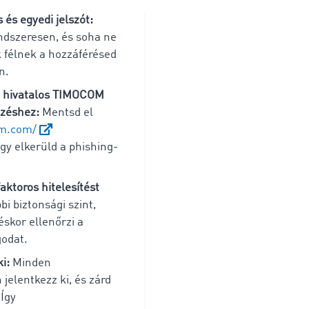
 és egyedi jelszót:
ndszeresen, és soha ne
félnek a hozzáférésed
n.
a hivatalos TIMOCOM
ezéshez:
Mentsd el
om.com/
gy elkerüld a phishing-
aktoros hitelesítést
bi biztonsági szint,
skor ellenőrzi a
odat.
ki:
Minden
elentkezz ki, és zárd
Így