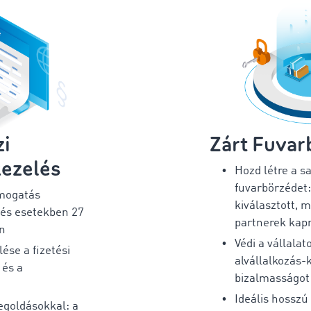
i
Zárt Fuvar
kezelés
Hozd létre a sa
fuvarbörzédet:
mogatás
kiválasztott, 
lés esetekben 27
partnerek kap
en
Védi a vállala
ése a fizetési
alvállalkozás-k
 és a
bizalmasságot
Ideális hosszú
egoldásokkal: a