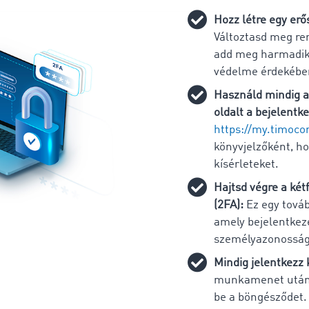
Hozz létre egy erős
Változtasd meg re
add meg harmadik 
védelme érdekébe
Használd mindig 
oldalt a bejelentk
https://my.timoc
könyvjelzőként, ho
kísérleteket.
Hajtsd végre a kétf
(2FA):
Ez egy továb
amely bejelentkezé
személyazonosság
Mindig jelentkezz 
munkamenet után j
be a böngésződet. 