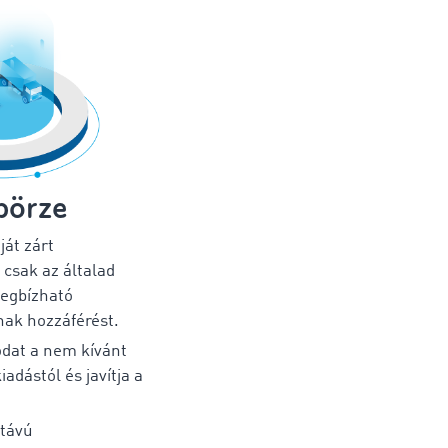
börze
ját zárt
 csak az általad
megbízható
nak hozzáférést.
todat a nem kívánt
iadástól és javítja a
 távú