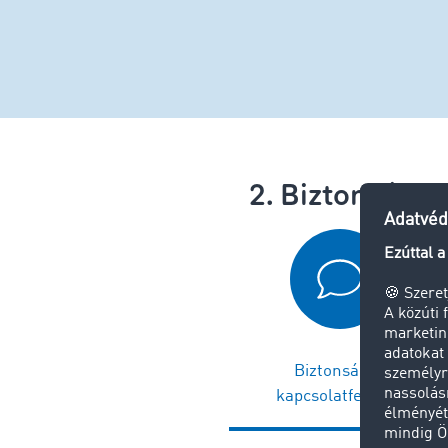
2. Biztonságo
Biztonságos
kapcsolatfelvétel