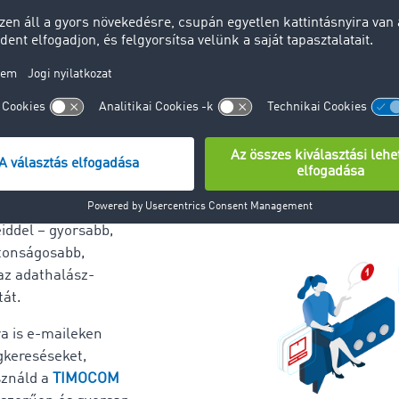
os
elvétel
M Messengert
a
óhoz partnereiddel és
iddel – gyorsabb,
ztonságosabb,
az adathalász-
át.
a is e-maileken
gkereséseket,
sználd a
TIMOCOM