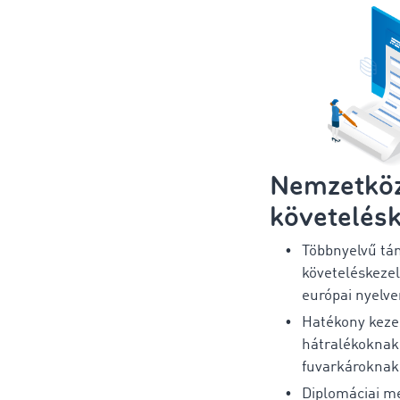
Nemzetköz
követelés
Többnyelvű tá
követeléskeze
európai nyelv
Hatékony kezel
hátralékoknak
fuvarkároknak
Diplomáciai m