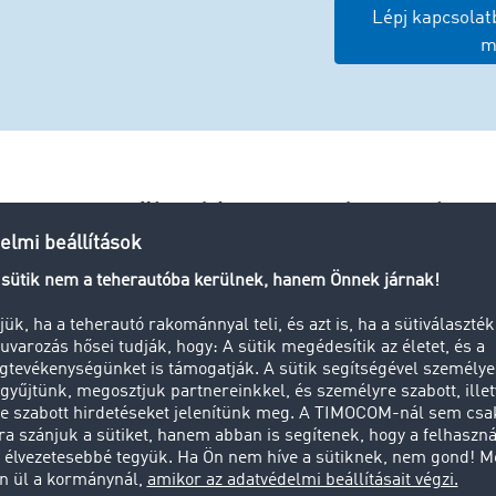
Lépj kapcsola
m
s együttműködés a Road Freight 
Biztonságosan zárja le az
Fuvarpartner értékelése
üzletet