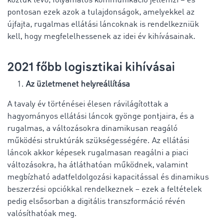
köztük lévő, folyamatos kommunikáció jellemzi – és
pontosan ezek azok a tulajdonságok, amelyekkel az
újfajta, rugalmas ellátási láncoknak is rendelkezniük
kell, hogy megfelelhessenek az idei év kihívásainak.
2021 főbb logisztikai kihívásai
Az üzletmenet helyreállítása
A tavaly év történései élesen rávilágítottak a
hagyományos ellátási láncok gyönge pontjaira, és a
rugalmas, a változásokra dinamikusan reagáló
működési struktúrák szükségességére. Az ellátási
láncok akkor képesek rugalmasan reagálni a piaci
változásokra, ha átláthatóan működnek, valamint
megbízható adatfeldolgozási kapacitással és dinamikus
beszerzési opciókkal rendelkeznek – ezek a feltételek
pedig elsősorban a digitális transzformáció révén
valósíthatóak meg.