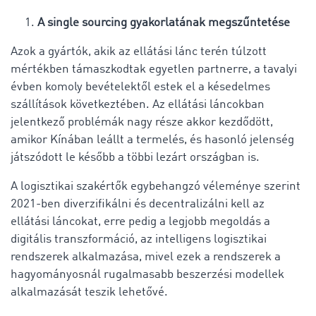
A single sourcing gyakorlatának megszűntetése
Azok a gyártók, akik az ellátási lánc terén túlzott
mértékben támaszkodtak egyetlen partnerre, a tavalyi
évben komoly bevételektől estek el a késedelmes
szállítások következtében. Az ellátási láncokban
jelentkező problémák nagy része akkor kezdődött,
amikor Kínában leállt a termelés, és hasonló jelenség
játszódott le később a többi lezárt országban is.
A logisztikai szakértők egybehangzó véleménye szerint
2021-ben diverzifikálni és decentralizálni kell az
ellátási láncokat, erre pedig a legjobb megoldás a
digitális transzformáció, az intelligens logisztikai
rendszerek alkalmazása, mivel ezek a rendszerek a
hagyományosnál rugalmasabb beszerzési modellek
alkalmazását teszik lehetővé.