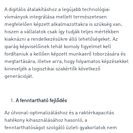
A digitális átalakításhoz a legújabb technológiai
vívmányok integrálása mellett természetesen
megfelelően képzett alkalmazottakra is szükség van,
hiszen a vállalatok csak így tudják teljes mértékben
kiaknázni a rendelkezésükre álló lehetőségeket. Az
iparág képviselőinek tehát komoly figyelmet kell
fordítaniuk a kellően képzett munkaerő toborzására és
megtartására, illetve arra, hogy folyamatos képzésekkel
kineveljék a logisztikai szakértők következő
generációját.
A fenntartható fejlődés
Az útvonal-optimalizáláshoz és a raktérkapacitás
hatékony kihasználásához hasonló, a
fenntarthatóságot szolgáló üzleti gyakorlatok nem