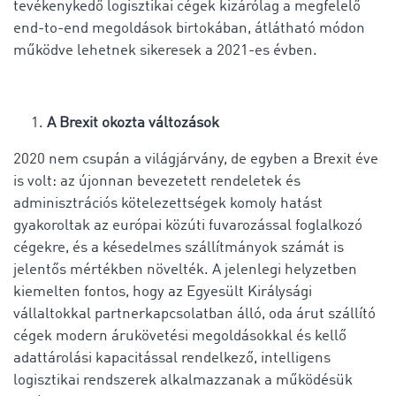
tevékenykedő logisztikai cégek kizárólag a megfelelő
end-to-end megoldások birtokában, átlátható módon
működve lehetnek sikeresek a 2021-es évben.
A Brexit okozta változások
2020 nem csupán a világjárvány, de egyben a Brexit éve
is volt: az újonnan bevezetett rendeletek és
adminisztrációs kötelezettségek komoly hatást
gyakoroltak az európai közúti fuvarozással foglalkozó
cégekre, és a késedelmes szállítmányok számát is
jelentős mértékben növelték. A jelenlegi helyzetben
kiemelten fontos, hogy az Egyesült Királysági
vállaltokkal partnerkapcsolatban álló, oda árut szállító
cégek modern árukövetési megoldásokkal és kellő
adattárolási kapacitással rendelkező, intelligens
logisztikai rendszerek alkalmazzanak a működésük