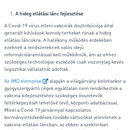
A hideg ellátási lánc fejlesztése
A Covid-19 vírus elleni vakcinák disztribúciója által
generált kihívások komoly terheket rónak a hideg
ellátási láncokra. A hatékony működés érdekében
ezeknek a rendszereknek valós idejű
információáramlással kell működniük, ám az ehhez
szükséges technológiai eszközök csak viszonylag kevés
logisztikai vállalatnál adottak.
Az IMD elemzése
alapján a világjárvány kitörésekor a
gyógyszergyártó cégek egyáltalán nem rendelkeztek a
vakcina kifejlesztéshez szükséges összetevők
feltérképezését lehetővé tevő, központi adatbázissal.
Mivel a Covid-19 járvánnyal kapcsolatos
kormányintézkedések további változókat jelentenek a
vakcina-ellátási láncban, az ebben a szektorban