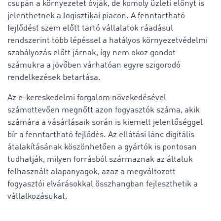
csupán a környezetet óvják, de komoly üzleti előnyt is
jelenthetnek a logisztikai piacon. A fenntartható
fejlődést szem előtt tartó vállalatok ráadásul
rendszerint több lépéssel a hatályos környezetvédelmi
szabályozás előtt járnak, így nem okoz gondot
számukra a jövőben várhatóan egyre szigorodó
rendelkezések betartása.
Az e-kereskedelmi forgalom növekedésével
számottevően megnőtt azon fogyasztók száma, akik
számára a vásárlásaik során is kiemelt jelentőséggel
bír a fenntartható fejlődés. Az ellátási lánc digitális
átalakításának köszönhetően a gyártók is pontosan
tudhatják, milyen forrásból származnak az általuk
felhasznált alapanyagok, azaz a megváltozott
fogyasztói elvárásokkal összhangban fejleszthetik a
vállalkozásukat.