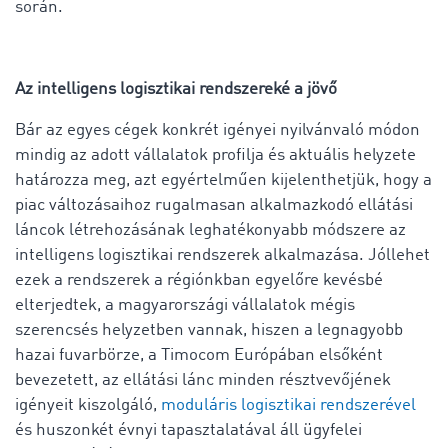
során.
Az intelligens logisztikai rendszereké a jövő
Bár az egyes cégek konkrét igényei nyilvánvaló módon
mindig az adott vállalatok profilja és aktuális helyzete
határozza meg, azt egyértelműen kijelenthetjük, hogy a
piac változásaihoz rugalmasan alkalmazkodó ellátási
láncok létrehozásának leghatékonyabb módszere az
intelligens logisztikai rendszerek alkalmazása. Jóllehet
ezek a rendszerek a régiónkban egyelőre kevésbé
elterjedtek, a magyarországi vállalatok mégis
szerencsés helyzetben vannak, hiszen a legnagyobb
hazai fuvarbörze, a Timocom Európában elsőként
bevezetett, az ellátási lánc minden résztvevőjének
igényeit kiszolgáló,
moduláris logisztikai rendszerével
és huszonkét évnyi tapasztalatával áll ügyfelei