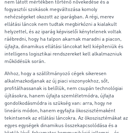
nem látott mértékben történő növekedése és a
fogyasztói szokások megváltozása komoly
nehézségeket okozott az iparágban. A régi, merev
ellátási láncok nem tudtak megbirkózni a kialakult
helyzettel, és az iparág képviselői kénytelenek voltak
ráébredni, hogy ha talpon akarnak maradni a piacon,
újfajta, dinamikus ellátási láncokat kell kiépíteniük és
intelligens logisztikai rendszereket kell alkalmazniuk
működésük során.
Ahhoz, hogy a szállítmányozó cégek sikeresen
alkalmazkodjanak az új piaci viszonyokhoz, sőt,
profitálhassanak is belőlük, nem csupán technológiai
újításokra, hanem újfajta szemléletmódra, újfajta
gondolkodásmódra is szükség van: arra, hogy ne
lineáris módon, hanem egyfajta ökoszisztémaként
tekintsenek az ellátási láncokra. Az ökoszisztémákat az
egyes egységek dinamikus összekapcsolódása és a