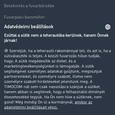
Betekintés a fuvarbörzébe
Fuvarpiaci barométer
Transzportlexikon
Tehergépkocsi-forgalomkorlátozás
Cég
Sikertörténetek
Ügyfél hoz ügyfelet
Jogi információk
Impresszum
ÁSZF