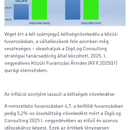
Véget ért a két számjegyű költségnövekedés a közúti
fuvarozásban, a vállalkozások fele azonban még
veszteséges – olvashatjuk a DigiLog Consulting
stratégiai tanácsadócég által közzétett, 2025. I.
negyedéves Közúti Fuvarozási Árindex (KFX 2025Q1)
iparági elemzésben.
Az infláció szintjére lassult a költségek növekedése
A nemzetközi fuvarozásban 4,7, a belföldi fuvarozásban
pedig 5,2%-os összköltség-növekedést mért a DigiLog
Consulting 2025 I. negyedévében az előző év azonos
időszakához képest. Ezek az értékek lényegesen