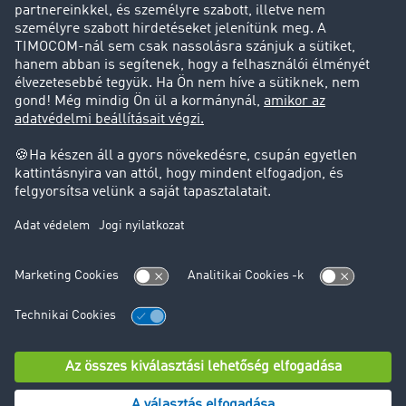
Ügyfél hoz ügyfelet
Jogi információk
Impresszum
ÁSZF
Adatvédelem
süti-beállítások
Támogatás
Támogatás