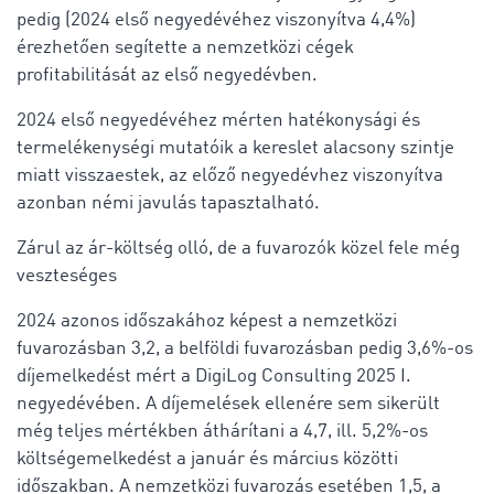
pedig (2024 első negyedévéhez viszonyítva 4,4%)
érezhetően segítette a nemzetközi cégek
profitabilitását az első negyedévben.
2024 első negyedévéhez mérten hatékonysági és
termelékenységi mutatóik a kereslet alacsony szintje
miatt visszaestek, az előző negyedévhez viszonyítva
azonban némi javulás tapasztalható.
Zárul az ár-költség olló, de a fuvarozók közel fele még
veszteséges
2024 azonos időszakához képest a nemzetközi
fuvarozásban 3,2, a belföldi fuvarozásban pedig 3,6%-os
díjemelkedést mért a DigiLog Consulting 2025 I.
negyedévében. A díjemelések ellenére sem sikerült
még teljes mértékben áthárítani a 4,7, ill. 5,2%-os
költségemelkedést a január és március közötti
időszakban. A nemzetközi fuvarozás esetében 1,5, a