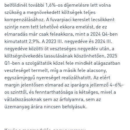
belföldinél további 1,6%-os díjemelésre lett volna
szükség a megnövekedett költségek teljes
kompenzálásához. A fuvarpiaci kereslet lecsökkent
szintje nem tett lehetővé ekkora emelést, de ez
elmaradás már csak feleakkora, mint a 2024 Q4-ben
kimutatott 2,9%. A 2023 III. negyedéve és 2024 III.
negyedéve közötti öt veszteséges negyedév után, a
költségnövekedés lassulásának köszönhetően, 2025
Q1-ben a szolgáltatók közel fele mindkét alágazatban
veszteséget termelt, míg a másik fele alacsony,
egyszámjegyű nyereséget realizálhatott. Az elért
margin jelentősen elmarad az iparágra jellemző 4–6%-
os szinttől, és fenntarthatósága is kétséges, mivel a
vállalkozásoknak sem az árfolyamra, sem az
üzemanyag árára nincsen befolyásuk.