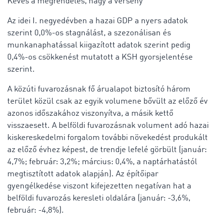
Kevés a megrendelés, nagy a verseny
Az idei I. negyedévben a hazai GDP a nyers adatok
szerint 0,0%-os stagnálást, a szezonálisan és
munkanaphatással kiigazított adatok szerint pedig
0,4%-os csökkenést mutatott a KSH gyorsjelentése
szerint.
A közúti fuvarozásnak fő árualapot biztosító három
terület közül csak az egyik volumene bővült az előző év
azonos időszakához viszonyítva, a másik kettő
visszaesett. A belföldi fuvarozásnak volument adó hazai
kiskereskedelmi forgalom további növekedést produkált
az előző évhez képest, de trendje lefelé görbült (január:
4,7%; február: 3,2%; március: 0,4%, a naptárhatástól
megtisztított adatok alapján). Az építőipar
gyengélkedése viszont kifejezetten negatívan hat a
belföldi fuvarozás keresleti oldalára (január: -3,6%,
február: -4,8%).