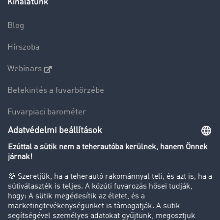
Kínálatunk
Blog
Hírszoba
Webinars
Betekintés a fuvarbörzébe
Fuvarpiaci barométer
Transzportlexikon
Tehergépkocsi-forgalomkorlátozás
Cég
Sikertörténetek