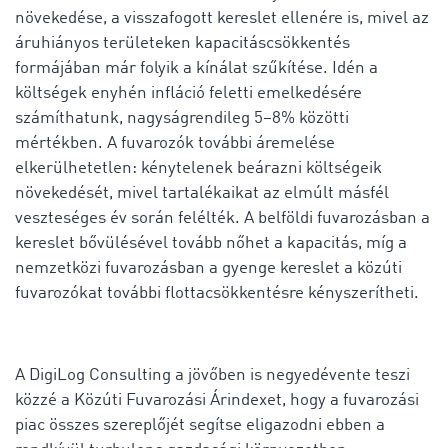
növekedése, a visszafogott kereslet ellenére is, mivel az
áruhiányos területeken kapacitáscsökkentés
formájában már folyik a kínálat szűkítése. Idén a
költségek enyhén infláció feletti emelkedésére
számíthatunk, nagyságrendileg 5–8% közötti
mértékben. A fuvarozók további áremelése
elkerülhetetlen: kénytelenek beárazni költségeik
növekedését, mivel tartalékaikat az elmúlt másfél
veszteséges év során felélték. A belföldi fuvarozásban a
kereslet bővülésével tovább nőhet a kapacitás, míg a
nemzetközi fuvarozásban a gyenge kereslet a közúti
fuvarozókat további flottacsökkentésre kényszerítheti.
A DigiLog Consulting a jövőben is negyedévente teszi
közzé a Közúti Fuvarozási Árindexet, hogy a fuvarozási
piac összes szereplőjét segítse eligazodni ebben a