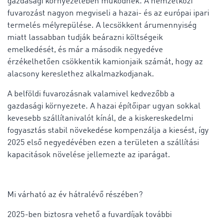
gazdasági környezeteben működnek. A nemzetközi
fuvarozást nagyon megviseli a hazai- és az európai ipari
termelés mélyrepülése. A lecsökkent árumennyiség
miatt lassabban tudják beárazni költségeik
emelkedését, és már a második negyedéve
érzékelhetően csökkentik kamionjaik számát, hogy az
alacsony kereslethez alkalmazkodjanak.
A belföldi fuvarozásnak valamivel kedvezőbb a
gazdasági környezete. A hazai építőipar ugyan sokkal
kevesebb szállítanivalót kínál, de a kiskereskedelmi
fogyasztás stabil növekedése kompenzálja a kiesést, így
2025 első negyedévében ezen a területen a szállítási
kapacitások növelése jellemezte az iparágat.
Mi várható az év hátralévő részében?
2025-ben biztosra vehető a fuvardíjak további