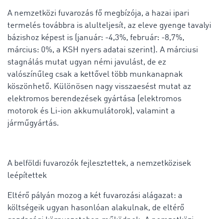
A nemzetközi fuvarozás fő megbízója, a hazai ipari
termelés továbbra is alulteljesít, az eleve gyenge tavalyi
bázishoz képest is (január: -4,3%, február: -8,7%,
március: 0%, a KSH nyers adatai szerint). A márciusi
stagnálás mutat ugyan némi javulást, de ez
valószínűleg csak a kettővel több munkanapnak
köszönhető. Különösen nagy visszaesést mutat az
elektromos berendezések gyártása (elektromos
motorok és Li-ion akkumulátorok), valamint a
járműgyártás.
A belföldi fuvarozók fejlesztettek, a nemzetközisek
leépítettek
Eltérő pályán mozog a két fuvarozási alágazat: a
költségeik ugyan hasonlóan alakulnak, de eltérő