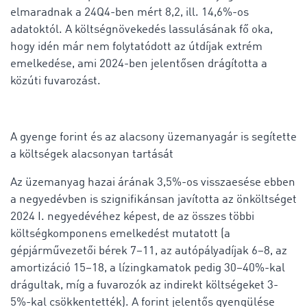
elmaradnak a 24Q4-ben mért 8,2, ill. 14,6%-os
adatoktól. A költségnövekedés lassulásának fő oka,
hogy idén már nem folytatódott az útdíjak extrém
emelkedése, ami 2024-ben jelentősen drágította a
közúti fuvarozást.
A gyenge forint és az alacsony üzemanyagár is segítette
a költségek alacsonyan tartását
Az üzemanyag hazai árának 3,5%-os visszaesése ebben
a negyedévben is szignifikánsan javította az önköltséget
2024 I. negyedévéhez képest, de az összes többi
költségkomponens emelkedést mutatott (a
gépjárművezetői bérek 7–11, az autópályadíjak 6–8, az
amortizáció 15–18, a lízingkamatok pedig 30–40%-kal
drágultak, míg a fuvarozók az indirekt költségeket 3-
5%-kal csökkentették). A forint jelentős gyengülése