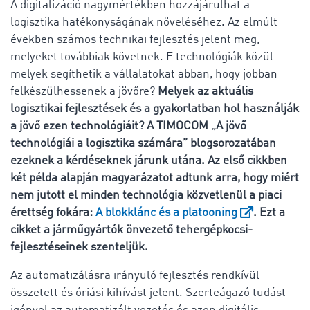
A digitalizáció nagymértékben hozzájárulhat a
logisztika hatékonyságának növeléséhez. Az elmúlt
években számos technikai fejlesztés jelent meg,
melyeket továbbiak követnek. E technológiák közül
melyek segíthetik a vállalatokat abban, hogy jobban
felkészülhessenek a jövőre?
Melyek az aktuális
logisztikai fejlesztések és a gyakorlatban hol használják
a jövő ezen technológiáit? A TIMOCOM „A jövő
technológiái a logisztika számára” blogsorozatában
ezeknek a kérdéseknek járunk utána. Az első cikkben
két példa alapján magyarázatot adtunk arra, hogy miért
nem jutott el minden technológia közvetlenül a piaci
érettség fokára:
A blokklánc és a platooning
. Ezt a
cikket a járműgyártók önvezető tehergépkocsi-
fejlesztéseinek szenteljük.
Az automatizálásra irányuló fejlesztés rendkívül
összetett és óriási kihívást jelent. Szerteágazó tudást