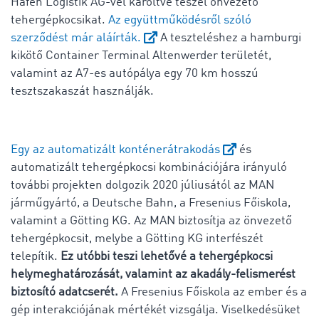
Hafen Logistik AG-vel karöltve teszel önvezető
tehergépkocsikat.
Az együttműködésről szóló
szerződést már aláírták.
A teszteléshez a hamburgi
kikötő Container Terminal Altenwerder területét,
valamint az A7-es autópálya egy 70 km hosszú
tesztszakaszát használják.
Egy az automatizált konténerátrakodás
és
automatizált tehergépkocsi kombinációjára irányuló
további projekten dolgozik 2020 júliusától az MAN
járműgyártó, a Deutsche Bahn, a Fresenius Főiskola,
valamint a Götting KG. Az MAN biztosítja az önvezető
tehergépkocsit, melybe a Götting KG interfészét
telepítik.
Ez utóbbi teszi lehetővé a tehergépkocsi
helymeghatározását, valamint az akadály-felismerést
biztosító adatcserét.
A Fresenius Főiskola az ember és a
gép interakciójának mértékét vizsgálja. Viselkedésüket