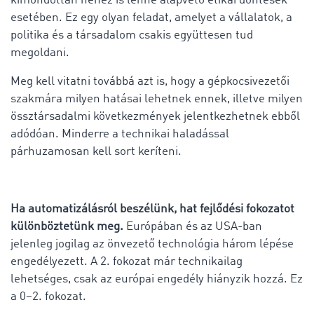
kimondottan nehéz is lenne alapvető etikai döntések
esetében. Ez egy olyan feladat, amelyet a vállalatok, a
politika és a társadalom csakis együttesen tud
megoldani.
Meg kell vitatni továbbá azt is, hogy a gépkocsivezetői
szakmára milyen hatásai lehetnek ennek, illetve milyen
össztársadalmi következmények jelentkezhetnek ebből
adódóan. Minderre a technikai haladással
párhuzamosan kell sort keríteni.
Ha automatizálásról beszélünk, hat fejlődési fokozatot
különböztetünk meg.
Európában és az USA-ban
jelenleg jogilag az önvezető technológia három lépése
engedélyezett. A 2. fokozat már technikailag
lehetséges, csak az európai engedély hiányzik hozzá. Ez
a 0–2. fokozat.