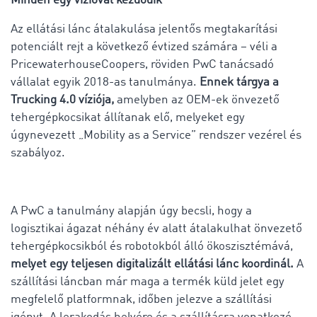
Minden egy vízióval kezdődik
Az ellátási lánc átalakulása jelentős megtakarítási
potenciált rejt a következő évtized számára – véli a
PricewaterhouseCoopers, röviden PwC tanácsadó
vállalat egyik 2018-as tanulmánya.
Ennek tárgya a
Trucking 4.0 víziója,
amelyben az OEM-ek önvezető
tehergépkocsikat állítanak elő, melyeket egy
úgynevezett „Mobility as a Service” rendszer vezérel és
szabályoz.
A PwC a tanulmány alapján úgy becsli, hogy a
logisztikai ágazat néhány év alatt átalakulhat önvezető
tehergépkocsikból és robotokból álló ökoszisztémává,
melyet egy teljesen digitalizált ellátási lánc koordinál.
A
szállítási láncban már maga a termék küld jelet egy
megfelelő platformnak, időben jelezve a szállítási