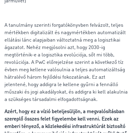
járművet)
A tanulmány szerinti forgatókönyvben felvázolt, teljes
mértékben digitalizált és nagymértékben automatizált
ellátási lánc alapjaiban változtatná meg a logisztikai
ágazatot. Nehéz megjósolni azt, hogy 2030-ig
megtörténik-e a logisztika evolúciója, sőt mi több,
revolúciója. A PwC előrejelzése szerint
a következő tíz
évben meg kellene valósulnia a teljes automatizáltság
hátralévő három fejlődési fokozatának. Ez azt
jelentené, hogy addigra le kellene gyűrni a fennálló
műszaki és jogi akadályokat, és addigra ki kell alakulnia
a szükséges társadalmi elfogadottságnak.
Azért, hogy ez a vízió beteljesüljön, a megvalósításban
szereplő összes felet figyelembe kell venni. Ezek az
emberi tényező, a közlekedési infrastruktúrát biztosító