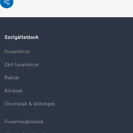
Szolgáltatások
Fuvarbörze
Zárt fuvarbörze
Raktár
Kiírások
Útvonalak & költségek
Fuvarmegbízások