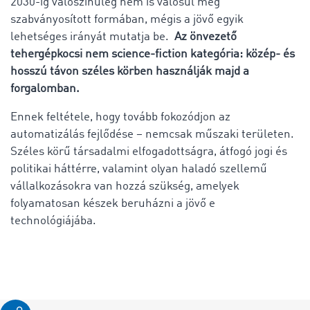
2030-ig valószínűleg nem is valósul meg
szabványosított formában, mégis a jövő egyik
lehetséges irányát mutatja be.
Az önvezető
tehergépkocsi nem science-fiction kategória: közép- és
hosszú távon széles körben használják majd a
forgalomban.
Ennek feltétele, hogy tovább fokozódjon az
automatizálás fejlődése – nemcsak műszaki területen.
Széles körű társadalmi elfogadottságra, átfogó jogi és
politikai háttérre, valamint olyan haladó szellemű
vállalkozásokra van hozzá szükség, amelyek
folyamatosan készek beruházni a jövő e
technológiájába.