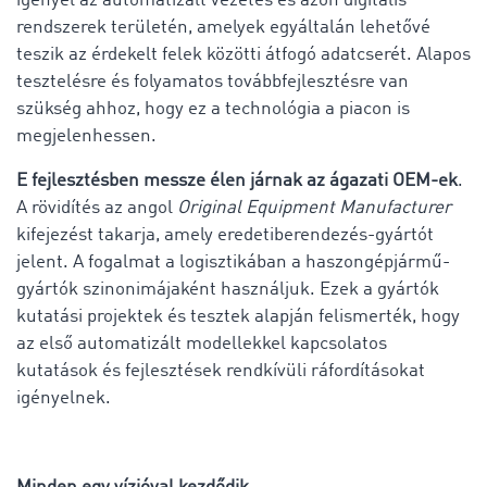
igényel az automatizált vezetés és azon digitális
rendszerek területén, amelyek egyáltalán lehetővé
teszik az érdekelt felek közötti átfogó adatcserét. Alapos
tesztelésre és folyamatos továbbfejlesztésre van
szükség ahhoz, hogy ez a technológia a piacon is
megjelenhessen.
E fejlesztésben messze élen járnak az ágazati OEM-ek
.
A rövidítés az angol
Original Equipment Manufacturer
kifejezést takarja, amely eredetiberendezés-gyártót
jelent. A fogalmat a logisztikában a haszongépjármű-
gyártók szinonimájaként használjuk. Ezek a gyártók
kutatási projektek és tesztek alapján felismerték, hogy
az első automatizált modellekkel kapcsolatos
kutatások és fejlesztések rendkívüli ráfordításokat
igényelnek.