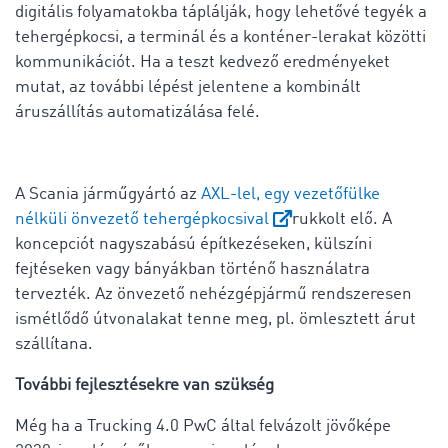
digitális folyamatokba táplálják, hogy lehetővé tegyék a
tehergépkocsi, a terminál és a konténer-lerakat közötti
kommunikációt. Ha a teszt kedvező eredményeket
mutat, az további lépést jelentene a kombinált
áruszállítás automatizálása felé.
A Scania járműgyártó az
AXL-lel, egy vezetőfülke
nélküli önvezető tehergépkocsival
rukkolt elő. A
koncepciót nagyszabású építkezéseken, külszíni
fejtéseken vagy bányákban történő használatra
tervezték. Az önvezető nehézgépjármű rendszeresen
ismétlődő útvonalakat tenne meg, pl. ömlesztett árut
szállítana.
További fejlesztésekre van szükség
Még ha a Trucking 4.0 PwC által felvázolt jövőképe