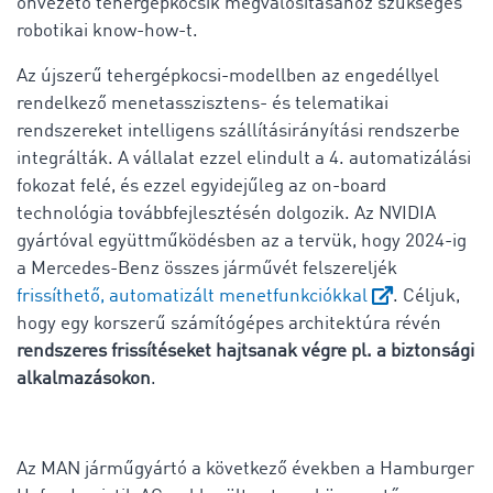
önvezető tehergépkocsik megvalósításához szükséges
robotikai know-how-t.
Az újszerű tehergépkocsi-modellben az engedéllyel
rendelkező menetasszisztens- és telematikai
rendszereket intelligens szállításirányítási rendszerbe
integrálták. A vállalat ezzel elindult a 4. automatizálási
fokozat felé, és ezzel egyidejűleg az on-board
technológia továbbfejlesztésén dolgozik. Az NVIDIA
gyártóval együttműködésben az a tervük, hogy 2024-ig
a Mercedes-Benz összes járművét felszereljék
frissíthető, automatizált menetfunkciókkal
. Céljuk,
hogy egy korszerű számítógépes architektúra révén
rendszeres frissítéseket hajtsanak végre pl. a biztonsági
alkalmazásokon
.
Az MAN járműgyártó a következő években a Hamburger