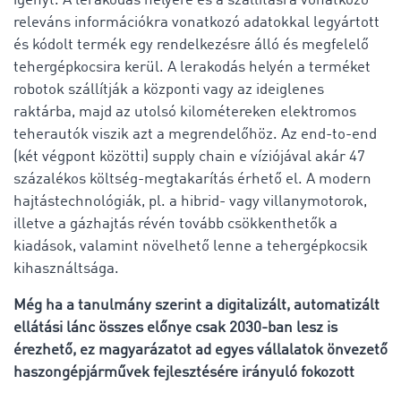
igényt. A lerakodás helyére és a szállításra vonatkozó
releváns információkra vonatkozó adatokkal legyártott
és kódolt termék egy rendelkezésre álló és megfelelő
tehergépkocsira kerül. A lerakodás helyén a terméket
robotok szállítják a központi vagy az ideiglenes
raktárba, majd az utolsó kilométereken elektromos
teherautók viszik azt a megrendelőhöz. Az end-to-end
(két végpont közötti) supply chain e víziójával akár 47
százalékos költség-megtakarítás érhető el. A modern
hajtástechnológiák, pl. a hibrid- vagy villanymotorok,
illetve a gázhajtás révén tovább csökkenthetők a
kiadások, valamint növelhető lenne a tehergépkocsik
kihasználtsága.
Még ha a tanulmány szerint a digitalizált, automatizált
ellátási lánc összes előnye csak 2030-ban lesz is
érezhető, ez magyarázatot ad egyes vállalatok önvezető
haszongépjárművek fejlesztésére irányuló fokozott