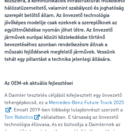
közszféra, a kommunikációs infrastruktúrát működtető
hálózatüzemeltető, valamint szabályozó és joghatóság
szerepét betöltő állam. Az önvezető technológia
jövőképes modellje csak ezeknek a szereplőknek az
együttműködése nyomán jöhet létre. Az önvezető
járművek európai közúti közlekedésbe történő
bevezetéséhez azonban rendelkezésre állnak a
műszaki fejlődésnek megfelelő járművek. Vessünk
tehát egy pillantást a technika jelenlegi állására.
Az OEM-ek aktuális fejlesztései
A Daimler tesztelés céljából kifejlesztett egy önvezető
tehergépkocsit, ez a
Mercedes-Benz Future Truck 2025
. Emiatt 2019-ben többségi tulajdonrészt szerzett a
Torc Robotics
vállalatban. E társaság az önvezető
technológia éllovasa, és ez biztosítja a Daimlernek az