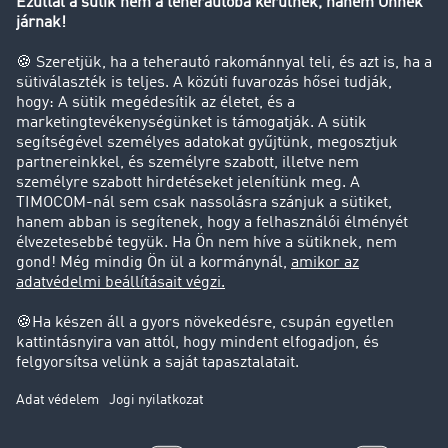
Tehergépkocsi-forgalomkorlátozás
Cég
Sikertörténetek
Ügyfél hoz ügyfelet
Jogi információk
Impresszum
ÁSZF
Adatvédelem
süti-beállítások
Támogatás