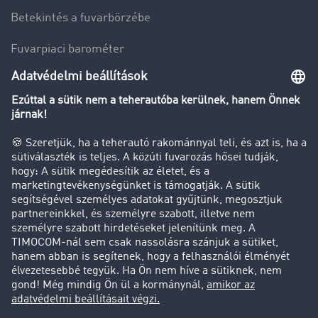
Betekintés a fuvarbörzébe
Fuvarpiaci barométer
Transzportlexikon
Tehergépkocsi-forgalomkorlátozás
Cég
Sikertörténetek
Ügyfél hoz ügyfelet
Jogi információk
Impresszum
ÁSZF