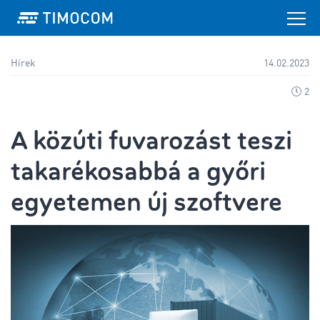
Hírek
14.02.2023
2
A közúti fuvarozást teszi
takarékosabbá a győri
egyetemen új szoftvere