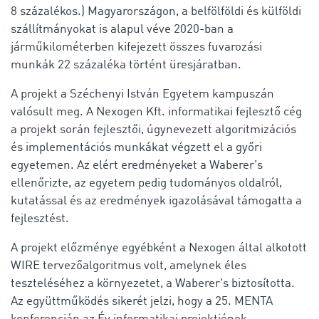
8 százalékos.) Magyarországon, a belfölföldi és külföldi
szállítmányokat is alapul véve 2020-ban a
járműkilométerben kifejezett összes fuvarozási
munkák 22 százaléka történt üresjáratban.
A projekt a Széchenyi István Egyetem kampuszán
valósult meg. A Nexogen Kft. informatikai fejlesztő cég
a projekt során fejlesztői, úgynevezett algoritmizációs
és implementációs munkákat végzett el a győri
egyetemen. Az elért eredményeket a Waberer's
ellenőrizte, az egyetem pedig tudományos oldalról,
kutatással és az eredmények igazolásával támogatta a
fejlesztést.
A projekt előzménye egyébként a Nexogen által alkotott
WIRE tervezőalgoritmus volt, amelynek éles
teszteléséhez a környezetet, a Waberer's biztosította.
Az együttműködés sikerét jelzi, hogy a 25. MENTA