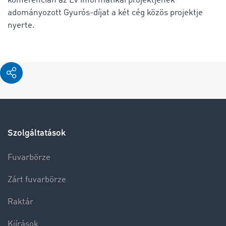
konferencián az Év informatikai projektjének
adományozott Gyurós-díjat a két cég közös projektje
nyerte.
Szolgáltatások
Fuvarbörze
Zárt fuvarbörze
Raktár
Kiírások