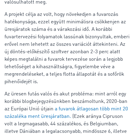
valósulhatott meg.
A projekt célja az volt, hogy növekedjen a fuvarozás
hatékonysága, ezzel együtt minimálisra csökkenjen az
üresjáratok száma és a várakozási idő. A korábbi
fuvartervezési folyamatok lassúnak bizonyultak, emberi
erővel nem lehetett az összes variációt áttekinteni. Az
új döntés-előkészítő szoftver azonban 2-3 perc alatt
képes megtalálni a fuvarok tervezése során a legjobb
lehetőséget a kihasználtságra, figyelembe véve a
megrendeléseket, a teljes flotta állapotát és a sofőrök
pihenőidejét is.
Az üresen futás valós és akut probléma: mint arról egy
korábbi blogbejegyzésünkben beszámoltunk, 2020-ban
az Európai Unió útjain
a fuvarok átlagosan több mint 20
százaléka ment üresjáratban.
(Ezek aránya Cipruson
volt a legmagasabb, 44 százalékos, és Belgiumban,
illetve Dániában a legalacsonyabb, mindössze 6, illetve