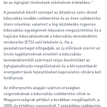
be az éghajlati törekvések elérésének érdekében.”
A javaslatok között szerepel az általános szén-dioxid
kibocsátás további csökkentése és az éves csökkentési
ütem növelése, valamint a légi közlekedés ingyenes
kibocsátási egységeinek fokozatos megszüntetése és a
hajózási kibocsátásoknak a kibocsátás-kereskedelmi
rendszerbe (ETS) való felvétele is. Ha a
javaslatcsomagot elfogadják, az új előírások szerint az
Uniós tagállamoknak emellett a kibocsátás-
kereskedelemből származó teljes bevételüket az
éghajlatváltozás megelőzésével és a környezetbarát
energiaforrások fejlesztésével kapcsolatos célokra kell
fordítaniuk.
Az előterjesztés alapján számos országban
szigorodnának a kibocsátás-csökkentési célok is:
Magyarországnak például a korábban megállapított, a
2005-ös értékhez viszonyított 7 százalékos csökkentés