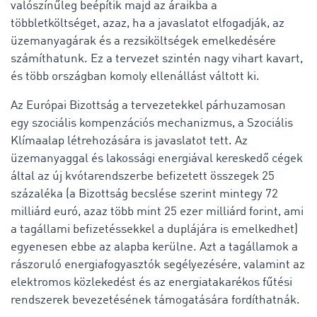
valószínűleg beépítik majd az áraikba a
többletköltséget, azaz, ha a javaslatot elfogadják, az
üzemanyagárak és a rezsiköltségek emelkedésére
számíthatunk. Ez a tervezet szintén nagy vihart kavart,
és több országban komoly ellenállást váltott ki.
Az Európai Bizottság a tervezetekkel párhuzamosan
egy szociális kompenzációs mechanizmus, a Szociális
Klímaalap létrehozására is javaslatot tett. Az
üzemanyaggal és lakossági energiával kereskedő cégek
által az új kvótarendszerbe befizetett összegek 25
százaléka (a Bizottság becslése szerint mintegy 72
milliárd euró, azaz több mint 25 ezer milliárd forint, ami
a tagállami befizetéssekkel a duplájára is emelkedhet)
egyenesen ebbe az alapba kerülne. Azt a tagállamok a
rászoruló energiafogyasztók segélyezésére, valamint az
elektromos közlekedést és az energiatakarékos fűtési
rendszerek bevezetésének támogatására fordíthatnák.