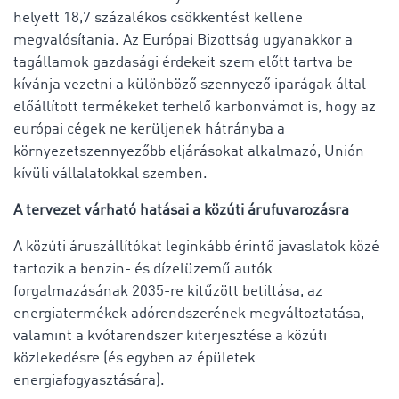
helyett 18,7 százalékos csökkentést kellene
megvalósítania. Az Európai Bizottság ugyanakkor a
tagállamok gazdasági érdekeit szem előtt tartva be
kívánja vezetni a különböző szennyező iparágak által
előállított termékeket terhelő karbonvámot is, hogy az
európai cégek ne kerüljenek hátrányba a
környezetszennyezőbb eljárásokat alkalmazó, Unión
kívüli vállalatokkal szemben.
A tervezet várható hatásai a közúti árufuvarozásra
A közúti áruszállítókat leginkább érintő javaslatok közé
tartozik a benzin- és dízelüzemű autók
forgalmazásának 2035-re kitűzött betiltása, az
energiatermékek adórendszerének megváltoztatása,
valamint a kvótarendszer kiterjesztése a közúti
közlekedésre (és egyben az épületek
energiafogyasztására).