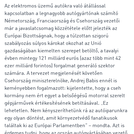
Az elektromos üzemű autókra való átállással
kapcsolatban a legnagyobb autógyártónak számító
Németország, Franciaország és Csehország vezetői
már a javaslatcsomag közzététele előtt jelezték az
Európai Bizottságnak, hogy a túlzottan szigorú
szabályozás súlyos károkat okozhat az Unió
gazdaságában kiemelten szerepet betöltő, a tavalyi
évben mintegy 121 milliárd eurós (azaz több mint 42
ezer milliárd forintos) forgalmat generáló szektor
számára. A tervezet megjelenését követően
Csehország miniszterelnöke, Andrej Babis ennél is
keményebben fogalmazott: kijelentette, hogy a cseh
kormány nem ért egyet a belsőégésű motorral szerelt
gépjárművek értékesítésének betiltásával. „Ez
lehetetlen. Nem kényszeríthetünk rá az autóiparunkra
egy olyan döntést, amit környezetvédő fanatikusok
találtak ki az Európai Parlamentben” – mondta. Azt is
érdemes tudni, hogy az ország autógyártásában vezető