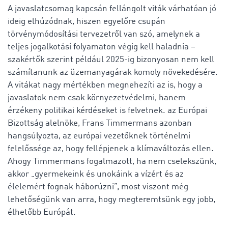
A javaslatcsomag kapcsán fellángolt viták várhatóan jó
ideig elhúzódnak, hiszen egyelőre csupán
törvénymódosítási tervezetről van szó, amelynek a
teljes jogalkotási folyamaton végig kell haladnia –
szakértők szerint például 2025-ig bizonyosan nem kell
számítanunk az üzemanyagárak komoly növekedésére.
A vitákat nagy mértékben megnehezíti az is, hogy a
javaslatok nem csak környezetvédelmi, hanem
érzékeny politikai kérdéseket is felvetnek. az Európai
Bizottság alelnöke, Frans Timmermans azonban
hangsúlyozta, az európai vezetőknek történelmi
felelőssége az, hogy fellépjenek a klímaváltozás ellen.
Ahogy Timmermans fogalmazott, ha nem cselekszünk,
akkor „gyermekeink és unokáink a vízért és az
élelemért fognak háborúzni”, most viszont még
lehetőségünk van arra, hogy megteremtsünk egy jobb,
élhetőbb Európát.