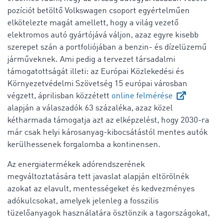
pozíciót betöltő Volkswagen csoport egyértelműen
elkötelezte magát amellett, hogy a világ vezető
elektromos autó gyártójává váljon, azaz egyre kisebb
szerepet szán a portfoliójában a benzin- és dízelüzemű
járműveknek. Ami pedig a tervezet társadalmi
támogatottságát illeti: az Európai Közlekedési és
Környezetvédelmi Szövetség 15 európai városban
végzett, áprilisban közzétett
online felmérése
alapján a válaszadók 63 százaléka, azaz közel
kétharmada támogatja azt az elképzelést, hogy 2030-ra
már csak helyi károsanyag-kibocsátástól mentes autók
kerülhessenek forgalomba a kontinensen.
Az energiatermékek adórendszerének
megváltoztatására tett javaslat alapján eltörölnék
azokat az elavult, mentességeket és kedvezményes
adókulcsokat, amelyek jelenleg a fosszilis
tüzelőanyagok használatára ösztönzik a tagországokat,