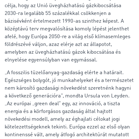
célja, hogy az Unió üvegházhatású gázkibocsátása
2030-ra legalább 55 százalékkal csökkenjen a
bázisévként értelmezett 1990-as szinthez képest. A
középtávú terv megvalósítása komoly lépést jelenthet
afelé, hogy Európa 2050-re a világ első klímasemleges
földrészévé váljon, azaz elérje azt az állapotot,
amelyben az üvegházhatású gázok kibocsátása és
elnyelése egyensúlyban van egymással.
„A fosszilis tüzelőanyag-gazdaság elérte a határait.
Egészséges bolygót, jó munkahelyeket és a természetet
nem károsító gazdasági növekedést szeretnénk hagyni
a következő generációra”, mondta Ursula von Leyden.
„Az európai „green deal” egy, az innováció, a tiszta
energia és a körforgásos gazdaság által hajtott
növekedési modell, amely az éghajlati célokat jogi
kötelezettségeknek tekinti. Európa ezzel az első olyan
kontinenssé vált, amely átfogó architektúrát mutatott