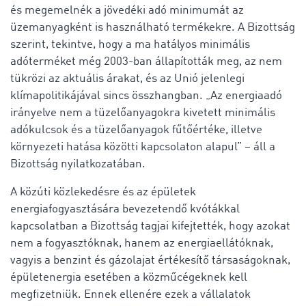
és megemelnék a jövedéki adó minimumát az
üzemanyagként is használható termékekre. A Bizottság
szerint, tekintve, hogy a ma hatályos minimális
adóterméket még 2003-ban állapították meg, az nem
tükrözi az aktuális árakat, és az Unió jelenlegi
klímapolitikájával sincs összhangban. „Az energiaadó
irányelve nem a tüzelőanyagokra kivetett minimális
adókulcsok és a tüzelőanyagok fűtőértéke, illetve
környezeti hatása közötti kapcsolaton alapul” – áll a
Bizottság nyilatkozatában.
A közúti közlekedésre és az épületek
energiafogyasztására bevezetendő kvótákkal
kapcsolatban a Bizottság tagjai kifejtették, hogy azokat
nem a fogyasztóknak, hanem az energiaellátóknak,
vagyis a benzint és gázolajat értékesítő társaságoknak,
épületenergia esetében a közműcégeknek kell
megfizetniük. Ennek ellenére ezek a vállalatok