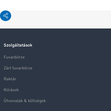
Szolgáltatások
Fuvarbörze
Zárt fuvarbörze
Raktár
Kiírások
Útvonalak & költségek