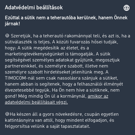
Transzportlexikon
Tehergépkocsi-forgalomkorlátozás
Cég
Sikertörténetek
Ügyfél hoz ügyfelet
Jogi információk
Impresszum
ÁSZF
Adatvédelem