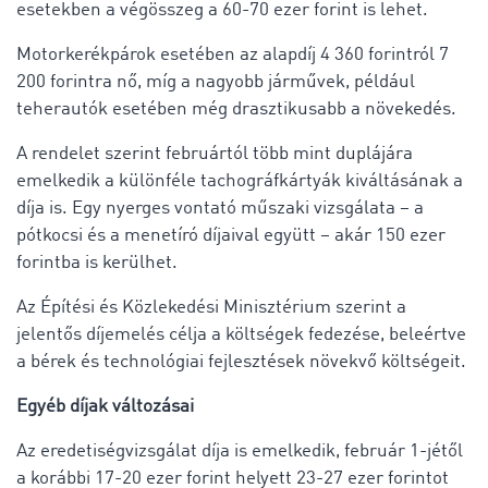
esetekben a végösszeg a 60-70 ezer forint is lehet.
Motorkerékpárok esetében az alapdíj 4 360 forintról 7
200 forintra nő, míg a nagyobb járművek, például
teherautók esetében még drasztikusabb a növekedés.
A rendelet szerint februártól több mint duplájára
emelkedik a különféle tachográfkártyák kiváltásának a
díja is. Egy nyerges vontató műszaki vizsgálata – a
pótkocsi és a menetíró díjaival együtt – akár 150 ezer
forintba is kerülhet.
Az Építési és Közlekedési Minisztérium szerint a
jelentős díjemelés célja a költségek fedezése, beleértve
a bérek és technológiai fejlesztések növekvő költségeit.
Egyéb díjak változásai
Az eredetiségvizsgálat díja is emelkedik, február 1-jétől
a korábbi 17-20 ezer forint helyett 23-27 ezer forintot