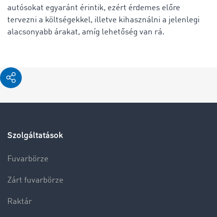
autósokat egyaránt érintik, ezért érdemes előre
tervezni a költségekkel, illetve kihasználni a jelenlegi
alacsonyabb árakat, amíg lehetőség van rá.
Szolgáltatások
Fuvarbörze
Zárt fuvarbörze
Raktár