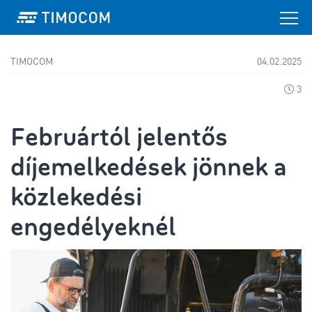
TIMOCOM
04.02.2025
3
Februártól jelentős
díjemelkedések jönnek a
közlekedési
engedélyeknél