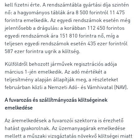
kell fizetni érte. A rendszámtábla gyártási díja szintén
nő: a hagyományos táblák ára 8 500 forintról 11 475
forintra emelkedik. Az egyedi rendszámok esetén még
jelentősebb a drágulás: a korábban 112 450 forintos
egyedi rendszámok ára 151 810 forintra nő, míg a
teljesen egyedi rendszámok esetén 435 ezer forintról
587 ezer forintra ugrik a költség.
Külföldről behozott járművek regisztrációs adója
március 1-jén emelkedik. Az adó mértékét a
teljesítmény alapján állapítják meg, a részleteket
februárban közli a Nemzeti Adó- és Vámhivatal (NAV).
A fuvarozás és szállítmányozás költségeinek
emelkedése
Az áremelkedések a fuvarozói szektorra is érezhető
hatást gyakorolnak. Az üzemanyagárak emelkedése
mellett a műszaki vizsgáztatás növekvő költségei miatt