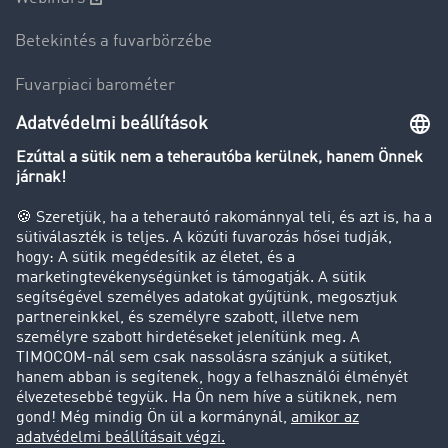
Betekintés a fuvarbörzébe
Fuvarpiaci barométer
Transzportlexikon
Tehergépkocsi-forgalomkorlátozás
Cég
Sikertörténetek
Ügyfél hoz ügyfelet
Jogi információk
Impresszum