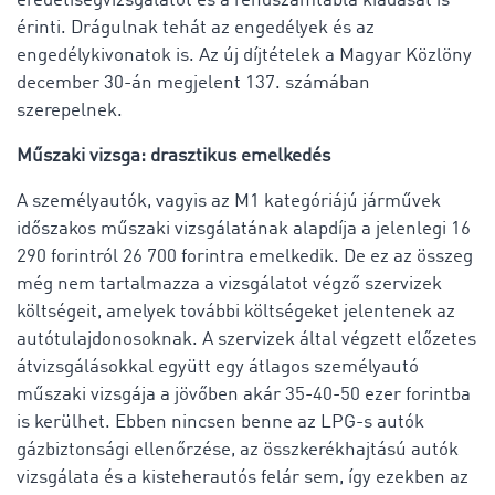
eredetiségvizsgálatot és a rendszámtábla kiadását is
érinti. Drágulnak tehát az engedélyek és az
engedélykivonatok is. Az új díjtételek a Magyar Közlöny
december 30-án megjelent 137. számában
szerepelnek.
Műszaki vizsga: drasztikus emelkedés
A személyautók, vagyis az M1 kategóriájú járművek
időszakos műszaki vizsgálatának alapdíja a jelenlegi 16
290 forintról 26 700 forintra emelkedik. De ez az összeg
még nem tartalmazza a vizsgálatot végző szervizek
költségeit, amelyek további költségeket jelentenek az
autótulajdonosoknak. A szervizek által végzett előzetes
átvizsgálásokkal együtt egy átlagos személyautó
műszaki vizsgája a jövőben akár 35-40-50 ezer forintba
is kerülhet. Ebben nincsen benne az LPG-s autók
gázbiztonsági ellenőrzése, az összkerékhajtású autók
vizsgálata és a kisteherautós felár sem, így ezekben az