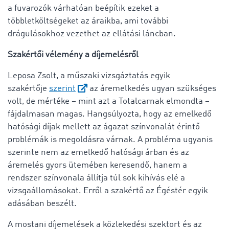
a fuvarozók várhatóan beépítik ezeket a
többletköltségeket az áraikba, ami további
drágulásokhoz vezethet az ellátási láncban.
Szakértői vélemény a díjemelésről
Leposa Zsolt, a műszaki vizsgáztatás egyik
szakértője
szerint
az áremelkedés ugyan szükséges
volt, de mértéke – mint azt a Totalcarnak elmondta –
fájdalmasan magas. Hangsúlyozta, hogy az emelkedő
hatósági díjak mellett az ágazat színvonalát érintő
problémák is megoldásra várnak. A probléma ugyanis
szerinte nem az emelkedő hatósági árban és az
áremelés gyors ütemében keresendő, hanem a
rendszer színvonala állítja túl sok kihívás elé a
vizsgaállomásokat. Erről a szakértő az Égéstér egyik
adásában beszélt.
A mostani díjemelések a közlekedési szektort és az