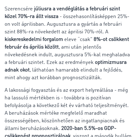
Szerencsére
júliusra a vendéglátás a februári szint
közel 70%-ra állt vissza
- összehasonlításképpen 25%-
on volt áprilisban. Augusztusra a gyártás a februári
szint 88%-ra növekedett az áprilisi 70%-ról. A
kiskereskedelmi forgalom
eleve “csak”
8%-ot csökkent
február és április között
, ami után jelentős
növekedésnek indult, augusztusra 5%-kal meghaladva
a februári szintet. Ezek az eredmények
optimizmusra
adnak okot
, láthatóan hamarabb elindult a fejlődés,
mint ahogy azt korábban prognosztizálták.
A lakossági fogyasztás és az export helyreállása - még
ha lassuló mértékben is - továbbra is pozitívan
befolyásolja a következő két év várható teljesítményét.
A beruházások mértéke megfelelő maradhat
összességében, köszönhetően az ingatlanpiacnak és
állami beruházásoknak.
2020-ban 5.5%-os GDP-
csökkenést prognosztizálnak
, viszont a második hullám