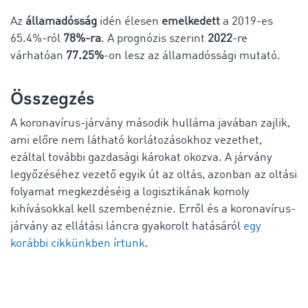
Az
államadósság
idén élesen
emelkedett
a 2019-es
65.4%-ról
78%-ra
. A prognózis szerint
2022
-re
várhatóan
77.25%
-on lesz az államadóssági mutató.
Összegzés
A koronavírus-járvány második hulláma javában zajlik,
ami előre nem látható korlátozásokhoz vezethet,
ezáltal további gazdasági károkat okozva. A járvány
legyőzéséhez vezető egyik út az oltás, azonban az oltási
folyamat megkezdéséig a logisztikának komoly
kihívásokkal kell szembenéznie. Erről és a koronavírus-
járvány az ellátási láncra gyakorolt hatásáról
egy
korábbi cikkünkben írtunk
.