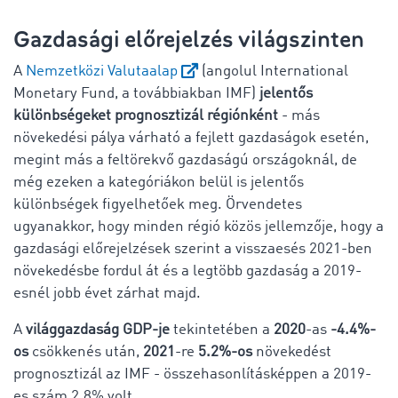
Gazdasági előrejelzés világszinten
A
Nemzetközi Valutaalap
(angolul International
Monetary Fund, a továbbiakban IMF)
jelentős
különbségeket prognosztizál régiónként
- más
növekedési pálya várható a fejlett gazdaságok esetén,
megint más a feltörekvő gazdaságú országoknál, de
még ezeken a kategóriákon belül is jelentős
különbségek figyelhetőek meg. Örvendetes
ugyanakkor, hogy minden régió közös jellemzője, hogy a
gazdasági előrejelzések szerint a visszaesés 2021-ben
növekedésbe fordul át és a legtöbb gazdaság a 2019-
esnél jobb évet zárhat majd.
A
világgazdaság GDP-je
tekintetében a
2020
-as
-4.4%-
os
csökkenés után,
2021
-re
5.2%-os
növekedést
prognosztizál az IMF - összehasonlításképpen a 2019-
es szám 2.8% volt.