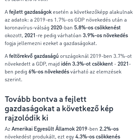
A
fejlett gazdaságok
esetén a következőképp alakulnak
az adatok: a 2019-es 1.7%-os GDP növekedés után a
koronavírus-válság
2020
-ban
5.8%-os csökkenést
okozott,
2021
-re pedig várhatóan
3.9%-os növekedés
fogja jellemezni ezeket a gazdaságokat.
A
feltörekvő gazdaságú
országoknál 2019-ben 3.7%-ot
növekedett a GDP, majd
idén 3.3%-ot csökkent
-
2021
-
ben pedig
6%-os növekedés
várható az elemzések
szerint.
Tovább bontva a fejlett
gazdaságokat a következő kép
rajzolódik ki
Az
Amerikai Egyesült Államok 2019
-ben
2.2%-os
növekedést produkált, ezt egy
4.3%-os csökkenés