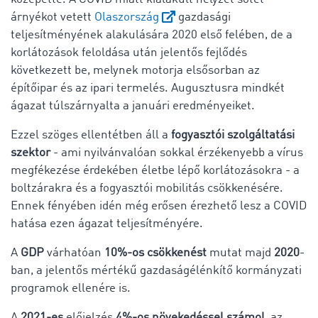
árnyékot vetett
Olaszország
gazdasági
teljesítményének alakulására 2020 első felében, de a
korlátozások feloldása után jelentős fejlődés
következett be, melynek motorja elsősorban az
építőipar és az ipari termelés. Augusztusra mindkét
ágazat túlszárnyalta a januári eredményeiket.
Ezzel szöges ellentétben áll a
fogyasztói szolgáltatási
szektor
- ami nyilvánvalóan sokkal érzékenyebb a vírus
megfékezése érdekében életbe lépő korlátozásokra - a
boltzárakra és a fogyasztói mobilitás csökkenésére.
Ennek fényében idén még erősen érezhető lesz a COVID
hatása ezen ágazat teljesítményére.
A
GDP
várhatóan
10%-os csökkenést
mutat majd
2020
-
ban, a jelentős mértékű gazdaságélénkítő kormányzati
programok ellenére is.
A
2021-es
előjelzés
4%-os növekedéssel számol
, az