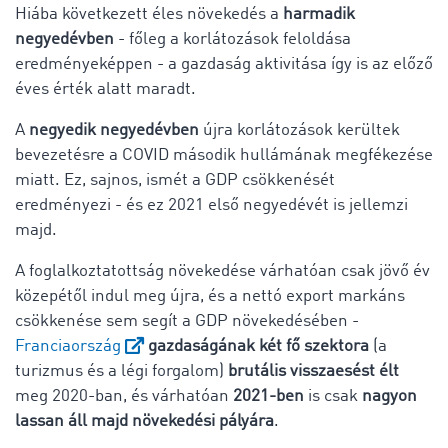
Hiába következett éles növekedés a
harmadik
negyedévben
- főleg a korlátozások feloldása
eredményeképpen - a gazdaság aktivitása így is az előző
éves érték alatt maradt.
A
negyedik negyedévben
újra korlátozások kerültek
bevezetésre a COVID második hullámának megfékezése
miatt. Ez, sajnos, ismét a GDP csökkenését
eredményezi - és ez 2021 első negyedévét is jellemzi
majd.
A foglalkoztatottság növekedése várhatóan csak jövő év
közepétől indul meg újra, és a nettó export markáns
csökkenése sem segít a GDP növekedésében -
Franciaország
gazdaságának két fő szektora
(a
turizmus és a légi forgalom)
brutális visszaesést élt
meg 2020-ban, és várhatóan
2021-ben
is csak
nagyon
lassan áll majd növekedési pályára
.