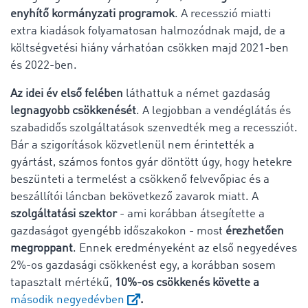
enyhítő kormányzati programok
. A recesszió miatti
extra kiadások folyamatosan halmozódnak majd, de a
költségvetési hiány várhatóan csökken majd 2021-ben
és 2022-ben.
Az idei év első felében
láthattuk a német gazdaság
legnagyobb csökkenését
. A legjobban a vendéglátás és
szabadidős szolgáltatások szenvedték meg a recessziót.
Bár a szigorítások közvetlenül nem érintették a
gyártást, számos fontos gyár döntött úgy, hogy hetekre
beszünteti a termelést a csökkenő felvevőpiac és a
beszállítói láncban bekövetkező zavarok miatt. A
szolgáltatási szektor
- ami korábban átsegítette a
gazdaságot gyengébb időszakokon - most
érezhetően
megroppant
. Ennek eredményeként az első negyedéves
2%-os gazdasági csökkenést egy, a korábban sosem
tapasztalt mértékű,
10%-os csökkenés követte a
második negyedévben
.