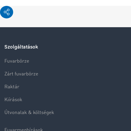
Szolgáltatások
Fuvarbörze
Zárt fuvarbörze
Raktár
Kiírások
Útvonalak & költségek
Fuvarmegbízások