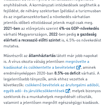
enyhítésének. A kormányzati intézkedések segíthetik a
fejlődést, de néhány szektorban (például a turizmusban
és az ingatlanszektorban) a növekedés várhatóan
jelentős időbeli eltolódással jelenik majd csak meg.
2021-ben
az előrejelzés szerint
4%-os GDP-növekedés
várható Magyarországon,
2022
-ben pedig
a gazdaság
elérheti a recesszió előtti szintet
is, 4.5%-os növekedést
mutatva.
Másrészről az
államháztartás
látott már jobb napokat
is. A vírus okozta válság jelentősen
megnövelte a
kiadásokat és csökkentette a bevételeket
, aminek
eredményeképpen 2020-ban
8.5%-os deficit
várható. A
legjelentősebb tényezők, amik ehhez vezettek a
következők:
csökkenő bevételek az áruforgalmi adóból,
egyéb adó- és járulékcsökkentések
, melyek bizonyos
szektorok és a munkahelyek megvédését célozták,
valamint a jelentősen megnőtt egészségügyi kiadások.