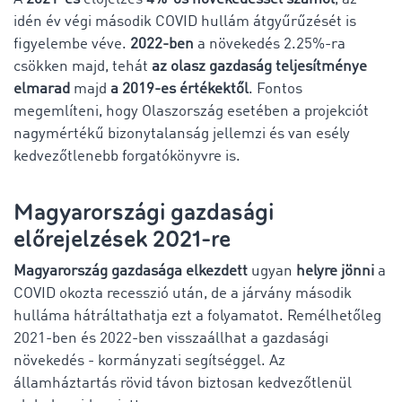
idén év végi második COVID hullám átgyűrűzését is
figyelembe véve.
2022-ben
a növekedés 2.25%-ra
csökken majd, tehát
az olasz gazdaság teljesítménye
elmarad
majd
a 2019-es értékektől
. Fontos
megemlíteni, hogy Olaszország esetében a projekciót
nagymértékű bizonytalanság jellemzi és van esély
kedvezőtlenebb forgatókönyvre is.
Magyarországi gazdasági
előrejelzések 2021-re
Magyarország gazdasága elkezdett
ugyan
helyre jönni
a
COVID okozta recesszió után, de a járvány második
hulláma hátráltathatja ezt a folyamatot. Remélhetőleg
2021-ben és 2022-ben visszaállhat a gazdasági
növekedés - kormányzati segítséggel. Az
államháztartás rövid távon biztosan kedvezőtlenül