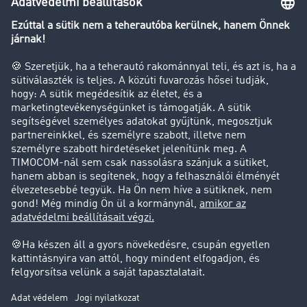
Transzportlexikon
Tehergépkocsi-forgalomkorlátozás
Cég
Sikertörténetek
Ügyfél hoz ügyfelet
Jogi információk
Impresszum
ÁSZF
Adatvédelem
süti-beállítások