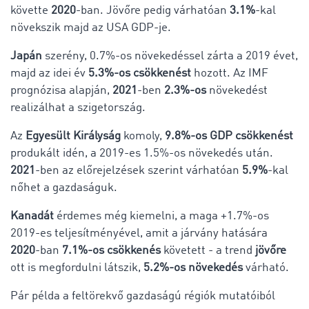
követte
2020
-ban. Jövőre pedig várhatóan
3.1%
-kal
növekszik majd az USA GDP-je.
Japán
szerény, 0.7%-os növekedéssel zárta a
2019 évet,
majd az idei év
5.3%-os csökkenést
hozott. Az IMF
prognózisa alapján,
2021
-ben
2.3%-os
növekedést
realizálhat a szigetország.
Az
Egyesült Királyság
komoly,
9.8%-os GDP csökkenést
produkált idén, a 2019-es 1.5%-os növekedés után.
2021
-ben az előrejelzések szerint várhatóan
5.9%
-kal
nőhet a gazdaságuk.
Kanadát
érdemes még kiemelni, a maga +1.7%-os
2019-es teljesítményével, amit a járvány hatására
2020
-ban
7.1%-os csökkenés
követett - a trend
jövőre
ott is megfordulni látszik,
5.2%-os növekedés
várható.
Pár példa a feltörekvő gazdaságú régiók mutatóiból