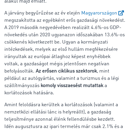
alakul majd emiatt.
A járvány begyűrűzése az év elején
Magyarországon
megszakította az egyébként erős gazdasági növekedést.
A 2019 második negyedévében realizált 4.6%-os GDP-
növekedés után 2020 ugyanazon időszakában 13.6%-os
csökkenés következett be. Ugyan a kormányzati
intézkedések, melyek az első hullám megfékezésére
irányultak az európai átlaghoz képest enyhébbek
voltak, a gazdaságot mégis jelentősen negatívan
befolyásolták.
Az erősen ciklikus szektorok
, mint
például az autógyártás, valamint a turizmus és a légi
szállítmányozás
komoly visszaesést mutattak
a
korlátozások hatására.
Amint feloldásra kerültek a korlátozások (valamint a
nemzetközi ellátási lánc is helyreállt), a gazdaság
teljesítménye azonnal élénk fellendülésbe kezdett.
Idén augusztusra az ipari termelés már csak 2.1% és a