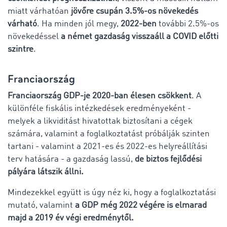
miatt várhatóan
jövőre csupán 3.5%-os növekedés
várható
. Ha minden jól megy,
2022-ben
további 2.5%-os
növekedéssel
a német gazdaság visszaáll a COVID előtti
szintre
.
Franciaország
Franciaország GDP-je 2020-ban élesen csökkent
. A
különféle fiskális intézkedések eredményeként -
melyek a likviditást hivatottak biztosítani a cégek
számára, valamint a foglalkoztatást próbálják szinten
tartani - valamint a 2021-es és 2022-es helyreállítási
terv hatására - a gazdaság lassú,
de biztos fejlődési
pályára látszik állni.
Mindezekkel együtt is úgy néz ki, hogy a foglalkoztatási
mutató, valamint
a GDP még 2022 végére is elmarad
majd a 2019 év végi eredménytől.