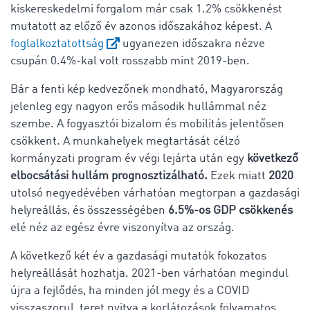
kiskereskedelmi forgalom már csak 1.2% csökkenést
mutatott az előző év azonos időszakához képest. A
foglalkoztatottság
ugyanezen időszakra nézve
csupán 0.4%-kal volt rosszabb mint 2019-ben.
Bár a fenti kép kedvezőnek mondható, Magyarország
jelenleg egy nagyon erős második hullámmal néz
szembe. A fogyasztói bizalom és mobilitás jelentősen
csökkent. A munkahelyek megtartását célzó
kormányzati program év végi lejárta után egy
következő
elbocsátási hullám prognosztizálható.
Ezek miatt
2020
utolsó negyedévében várhatóan megtorpan a gazdasági
helyreállás, és összességében
6.5%-os GDP csökkenés
elé néz az egész évre viszonyítva az ország.
A következő két év a gazdasági mutatók fokozatos
helyreállását hozhatja. 2021-ben várhatóan megindul
újra a fejlődés, ha minden jól megy és a COVID
visszaszorul, teret nyitva a korlátozások folyamatos