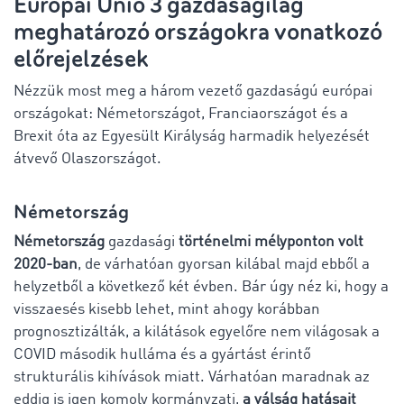
Európai Unió 3 gazdaságilag
meghatározó országokra vonatkozó
előrejelzések
Nézzük most meg a három vezető gazdaságú európai
országokat: Németországot, Franciaországot és a
Brexit óta az Egyesült Királyság harmadik helyezését
átvevő Olaszországot.
Németország
Németország
gazdasági
történelmi mélyponton volt
2020-ban
, de várhatóan gyorsan kilábal majd ebből a
helyzetből a következő két évben. Bár úgy néz ki, hogy a
visszaesés kisebb lehet, mint ahogy korábban
prognosztizálták, a kilátások egyelőre nem világosak a
COVID második hulláma és a gyártást érintő
strukturális kihívások miatt. Várhatóan maradnak az
eddig is igen komoly kormányzati,
a válság hatásait