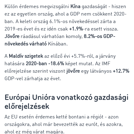
Külön érdemes megvizsgálni
Kína
gazdaságát - hiszen
ez az egyetlen ország, ahol a GDP nem csökkent 2020-
ban. A keleti ország
6.1%-os növekedéssel zárta a
2019-es évet és ez idén csak
+1.9%
-ra esett vissza.
Jövőre
ráadásul várhatóan komoly,
8.2%-os GDP-
növekedés várható
Kínában.
A
Maldív szigetek
az előző évi +5.7%-ról, a járvány
hatására
2020-ban -18.6%
képet mutat. Az IMF
előrejelzése szerint viszont
jövőre
egy látványos
+12.7%
GDP-vel zárhatja az évet.
Európai Unióra vonatkozó gazdasági
előrejelzések
Az EU esetén érdemes ketté bontani a régiót - azon
országokra, ahol már bevezették az eurót, és azokra,
ahol ez még várat magára.