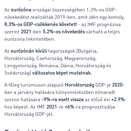
Az
eurózóna
országai összességében 1.3%-os GDP-
növekedést realizáltak 2019-ben, amit idén egy komoly,
8.3%-os GDP-csökkenés követett
- az IMF prognózisa
szerint
2021
-ben
5.2%-os növekedés
várható a teljes
eurózona tekintetében.
Az
eurózónán kívüli
tagországok (Bulgária,
Horvátország, Csehország, Magyarország,
Lengyelország, Románia, Dánia, Horvátország és
Svédország)
változatos képet mutatnak
.
A főleg turizmuson alapuló
Horvátország
GDP-je
2020
-
ban a járvány hatására túlnyomórészben elmaradt
szezon hatására
-9%-ra esett vissza
az előző évi
+2.9%
-
hoz képest. Az IMF
2021
-re
+6%
-ra prognosztizálja
Horvátország GDP-jét.