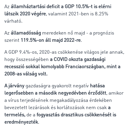
Az
államháztartási deficit a GDP 10.5%-t is elérni
látszik 2020 végére
, valamint 2021-ben is 8.25%
várható.
Az
államadósság
meredeken nő majd - a prognózis
szerint
119.5%-on áll majd 2022-re
.
A GDP 9.4%-os, 2020-as csökkenése világos jele annak,
hogy összességében
a COVID okozta gazdasági
recesszió sokkal komolyabb Franciaországban, mint a
2008-as válság volt.
A járvány
gazdaságra gyakorolt negatív
hatása
legerősebben a második negyedévben érződött
, amikor
a vírus terjedésének megakadályozása érdekében
bevezetett lezárások és korlátozások nem csak
a
termelés,
de a
fogyasztás drasztikus csökkenését is
eredményezték
.