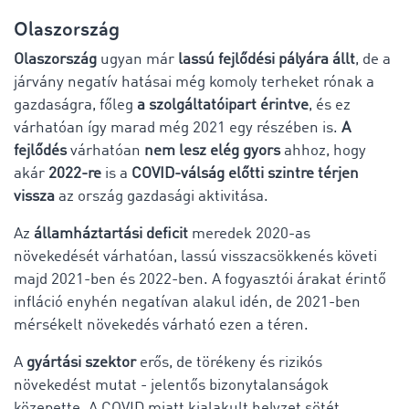
Olaszország
Olaszország
ugyan már
lassú fejlődési pályára állt
, de a
járvány negatív hatásai még komoly terheket
rónak a
gazdaságra, főleg
a szolgáltatóipart érintve
, és ez
várhatóan így marad még 2021 egy részében is.
A
fejlődés
várhatóan
nem lesz elég gyors
ahhoz, hogy
akár
2022-re
is a
COVID-válság előtti szintre térjen
vissza
az ország gazdasági aktivitása.
Az
államháztartási deficit
meredek 2020-as
növekedését várhatóan, lassú visszacsökkenés követi
majd 2021-ben és 2022-ben. A fogyasztói árakat érintő
infláció enyhén negatívan alakul idén, de 2021-ben
mérsékelt növekedés várható ezen a téren.
A
gyártási szektor
erős, de törékeny és rizikós
növekedést mutat - jelentős bizonytalanságok
közepette. A COVID miatt kialakult helyzet sötét