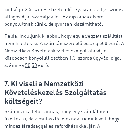
költség x 2,5-szerese fizetendő. Gyakran az 1,3-szoros
átlagos díjat számítják fel. Ez díjszabás elsőre
bonyolultnak tűnik, de gyorsan kiszámítható.
Példa:
Induljunk ki abból, hogy egy elvégzett szállítást
nem fizettek ki. A számlán szereplő összeg 500 euró. A
Nemzetközi Követeléskezelés Szolgáltatásdíj e
közepesen bonyolult esetben 1,3-szoros ügyvédi díjjal
számítva
58,50
euró.
7. Ki viseli a Nemzetközi
Követeléskezelés Szolgáltatás
költségeit?
Számos oka lehet annak, hogy egy számlát nem
fizettek ki, de a mulasztó feleknek tudniuk kell, hogy
mindez fáradsággal és ráfordításokkal jár. A