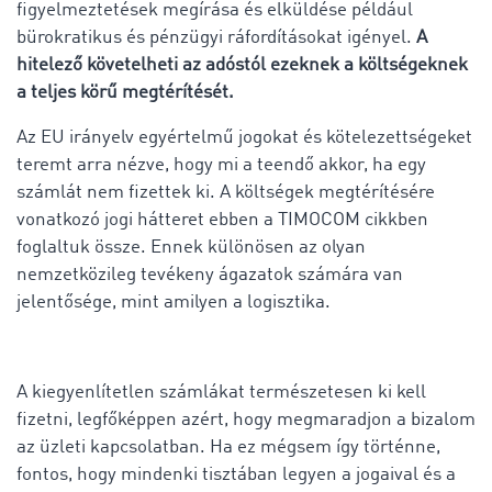
figyelmeztetések megírása és elküldése például
bürokratikus és pénzügyi ráfordításokat igényel.
A
hitelező követelheti az adóstól ezeknek a költségeknek
a teljes körű megtérítését.
Az EU irányelv egyértelmű jogokat és kötelezettségeket
teremt arra nézve, hogy mi a teendő akkor, ha egy
számlát nem fizettek ki. A költségek megtérítésére
vonatkozó jogi hátteret ebben a TIMOCOM cikkben
foglaltuk össze. Ennek különösen az olyan
nemzetközileg tevékeny ágazatok számára van
jelentősége, mint amilyen a logisztika.
A kiegyenlítetlen számlákat természetesen ki kell
fizetni, legfőképpen azért, hogy megmaradjon a bizalom
az üzleti kapcsolatban. Ha ez mégsem így történne,
fontos, hogy mindenki tisztában legyen a jogaival és a