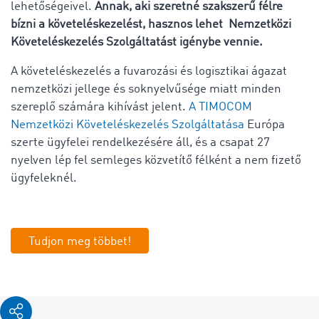
lehetőségeivel.
Annak, aki szeretné szakszerű félre
bízni a követeléskezelést, hasznos lehet Nemzetközi
Követeléskezelés Szolgáltatást igénybe vennie.
A követeléskezelés a fuvarozási és logisztikai ágazat
nemzetközi jellege és soknyelvűsége miatt minden
szereplő számára kihívást jelent.
A TIMOCOM
Nemzetközi Követeléskezelés Szolgáltatása
Európa
szerte ügyfelei rendelkezésére áll, és a csapat 27
nyelven lép fel semleges közvetítő félként a nem fizető
ügyfeleknél.
Tudjon meg többet!