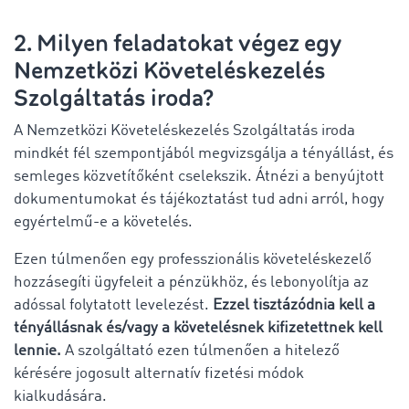
2. Milyen feladatokat végez egy
Nemzetközi Követeléskezelés
Szolgáltatás iroda?
A Nemzetközi Követeléskezelés Szolgáltatás iroda
mindkét fél szempontjából megvizsgálja a tényállást, és
semleges közvetítőként cselekszik. Átnézi a benyújtott
dokumentumokat és tájékoztatást tud adni arról, hogy
egyértelmű-e a követelés.
Ezen túlmenően egy professzionális követeléskezelő
hozzásegíti ügyfeleit a pénzükhöz, és lebonyolítja az
adóssal folytatott levelezést.
Ezzel tisztázódnia kell a
tényállásnak és/vagy a követelésnek kifizetettnek kell
lennie.
A szolgáltató ezen túlmenően a hitelező
kérésére jogosult alternatív fizetési módok
kialkudására.