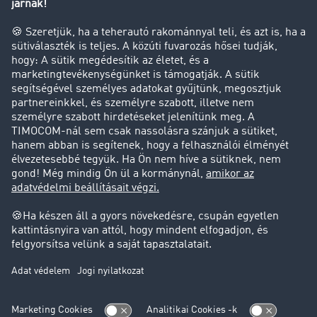
Tehergépkocsi-forgalomkorlátozás
Cég
Sikertörténetek
Ügyfél hoz ügyfelet
Jogi információk
Impresszum
ÁSZF
Adatvédelem
süti-beállítások
Támogatás