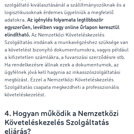
szolgáltató kiválasztásánál a szállítmányozóknak és a
logisztikusoknak érdemes ügyelniük a megfelelő
adatokra.
Az igénylés folyamata legtöbbször
egyszerűen, levélben vagy online űrlapon keresztül
elindítható.
Az Nemzetközi Követeléskezelés
Szolgáltatás irodának a munkavégzéshez szüksége van
a követelést bizonyító dokumentumokra, vagyis például
a kifizetetlen számlákra, a fuvarozási szerződésre stb.
Ha rendelkezésre állnak ezek a dokumentumok, az
ügyfélnek jóvá kell hagynia az inkasszószolgáltatási
megbízást. Ezzel a Nemzetközi Követeléskezelés
Szolgáltatás csapata megkezdheti a professzionális
követeléskezelést.
4. Hogyan működik a Nemzetközi
Követeléskezelés Szolgáltatás
eljárás?