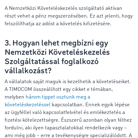
A Nemzetközi Követeléskezelés szolgáltató aktívan
részt vehet a pénz megszerzésében. Ez azt jelenti, hogy
felszólíthatja az adóst a követelés kifizetésére.
3. Hogyan lehet megbízni egy
Nemzetközi Követeléskezelés
Szolgáltatással foglalkozó
vállalkozást?
A vállalatok saját maguk is kezelhetik a követeléseiket.
A TIMOCOM összeállított egy cikket e témában,
melyben
három tippet osztunk meg a
követeléskezeléssel
kapcsolatban. Ennek egyik lépése
az ügyféllel való kapcsolatfelvétel és emlékeztetés a
fizetési kötelezettségre. Észszerű azonban olyan félhez
fordulni, aki ilyen tapasztalatokkal rendelkezik vagy –
ami még jobb – erre a tevékenységre specializálódott. A