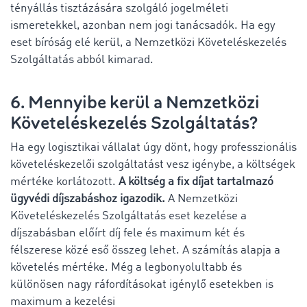
tényállás tisztázására szolgáló jogelméleti
ismeretekkel, azonban nem jogi tanácsadók. Ha egy
eset bíróság elé kerül, a Nemzetközi Követeléskezelés
Szolgáltatás abból kimarad.
6. Mennyibe kerül a Nemzetközi
Követeléskezelés Szolgáltatás?
Ha egy logisztikai vállalat úgy dönt, hogy professzionális
követeléskezelői szolgáltatást vesz igénybe, a költségek
mértéke korlátozott.
A költség a fix díjat tartalmazó
ügyvédi díjszabáshoz igazodik.
A Nemzetközi
Követeléskezelés Szolgáltatás eset kezelése a
díjszabásban előírt díj fele és maximum két és
félszerese közé eső összeg lehet. A számítás alapja a
követelés mértéke. Még a legbonyolultabb és
különösen nagy ráfordításokat igénylő esetekben is
maximum a kezelési