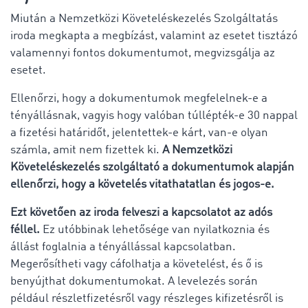
Miután a Nemzetközi Követeléskezelés Szolgáltatás
iroda megkapta a megbízást, valamint az esetet tisztázó
valamennyi fontos dokumentumot, megvizsgálja az
esetet.
Ellenőrzi, hogy a dokumentumok megfelelnek-e a
tényállásnak, vagyis hogy valóban túllépték-e 30 nappal
a fizetési határidőt, jelentettek-e kárt, van-e olyan
számla, amit nem fizettek ki.
A Nemzetközi
Követeléskezelés szolgáltató a dokumentumok alapján
ellenőrzi, hogy a követelés vitathatatlan és jogos-e.
Ezt követően az iroda felveszi a kapcsolatot az adós
féllel.
Ez utóbbinak lehetősége van nyilatkoznia és
állást foglalnia a tényállással kapcsolatban.
Megerősítheti vagy cáfolhatja a követelést, és ő is
benyújthat dokumentumokat. A levelezés során
például részletfizetésről vagy részleges kifizetésről is