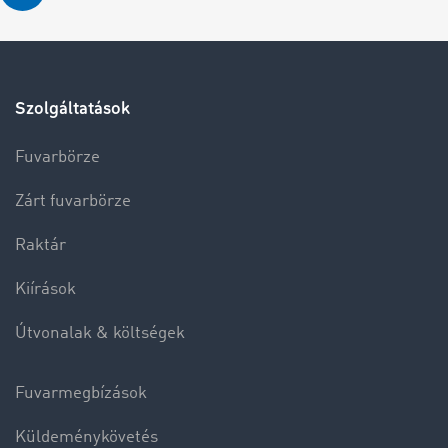
Szolgáltatások
Fuvarbörze
Zárt fuvarbörze
Raktár
Kiírások
Útvonalak & költségek
Fuvarmegbízások
Küldeménykövetés