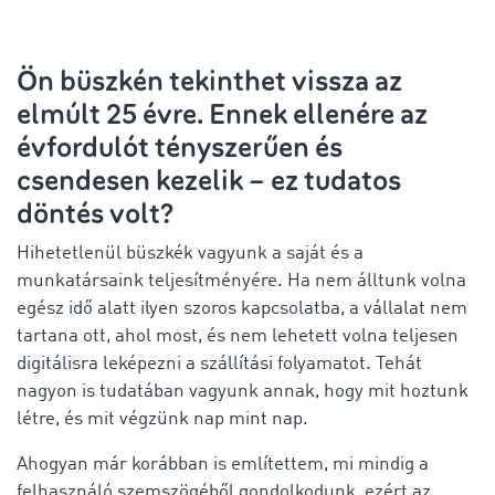
Ön büszkén tekinthet vissza az
elmúlt 25 évre. Ennek ellenére az
évfordulót tényszerűen és
csendesen kezelik – ez tudatos
döntés volt?
Hihetetlenül büszkék vagyunk a saját és a
munkatársaink teljesítményére. Ha nem álltunk volna
egész idő alatt ilyen szoros kapcsolatba, a vállalat nem
tartana ott, ahol most, és nem lehetett volna teljesen
digitálisra leképezni a szállítási folyamatot. Tehát
nagyon is tudatában vagyunk annak, hogy mit hoztunk
létre, és mit végzünk nap mint nap.
Ahogyan már korábban is említettem, mi mindig a
felhasználó szemszögéből gondolkodunk, ezért az