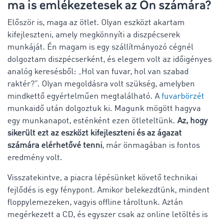
ma is emlékezetesek az Ön számára?
Először is, maga az ötlet. Olyan eszközt akartam
kifejleszteni, amely megkönnyíti a diszpécserek
munkáját. Én magam is egy szállítmányozó cégnél
dolgoztam diszpécserként, és elegem volt az időigényes
analóg keresésből: „Hol van fuvar, hol van szabad
raktér?”. Olyan megoldásra volt szükség, amelyben
mindkettő egyértelműen megtalálható. A
fuvarbörzét
munkaidő után dolgoztuk ki. Magunk mögött hagyva
egy munkanapot, esténként ezen ötleteltünk.
Az, hogy
sikerült ezt az eszközt kifejleszteni és az ágazat
számára elérhetővé tenni
, már önmagában is fontos
eredmény volt.
Visszatekintve, a piacra lépésünket követő technikai
fejlődés is egy fénypont. Amikor belekezdtünk, mindent
floppylemezeken, vagyis offline tároltunk. Aztán
megérkezett a CD, és egyszer csak az online letöltés is