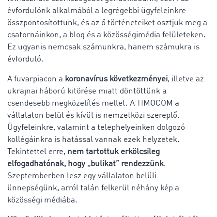
évfordulónk alkalmából a legrégebbi ügyfeleinkre
összpontosítottunk, és az ő történeteiket osztjuk meg a
csatornáinkon, a blog és a közösségimédia felületeken.
Ez ugyanis nemcsak számunkra, hanem számukra is
évforduló.
A fuvarpiacon a
koronavírus következményei
, illetve az
ukrajnai háború kitörése miatt döntöttünk a
csendesebb megközelítés mellet. A TIMOCOM a
vállalaton belül és kívül is nemzetközi szereplő.
Ügyfeleinkre, valamint a telephelyeinken dolgozó
kollégáinkra is hatással vannak ezek helyzetek.
Tekintettel erre,
nem tartottuk erkölcsileg
elfogadhatónak, hogy „bulikat” rendezzünk
.
Szeptemberben lesz egy vállalaton belüli
ünnepségünk, arról talán felkerül néhány kép a
közösségi médiába.