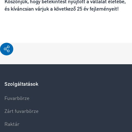
Köszönjük, hogy betekintést nyújtott a vállalat életébe,
és kíváncsian várjuk a következő 25 év fejleményeit!
Szolgáltatások
Fuvarbörze
Zárt fuvarbörze
Raktár