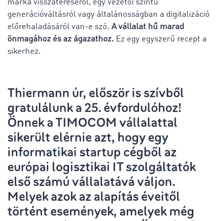
márka visszatéréséről, egy vezetői szintű
generációváltásról vagy általánosságban a digitalizáció
előrehaladásáról van-e szó.
A vállalat hű marad
önmagához és az ágazathoz.
Ez egy egyszerű recept a
sikerhez.
Thiermann úr, először is szívből
gratulálunk a 25. évfordulóhoz!
Önnek a TIMOCOM vállalattal
sikerült elérnie azt, hogy egy
informatikai startup cégből az
európai logisztikai IT szolgáltatók
első számú vállalatává váljon.
Melyek azok az alapítás éveitől
történt események, amelyek még