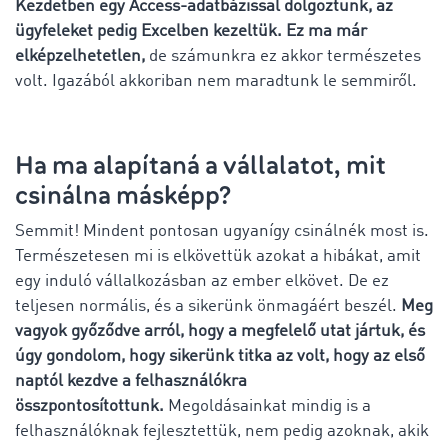
Kezdetben egy Access-adatbázissal dolgoztunk, az
ügyfeleket pedig Excelben kezeltük. Ez ma már
elképzelhetetlen,
de számunkra ez akkor természetes
volt. Igazából akkoriban nem maradtunk le semmiről.
Ha ma alapítaná a vállalatot, mit
csinálna másképp?
Semmit! Mindent pontosan ugyanígy csinálnék most is.
Természetesen mi is elkövettük azokat a hibákat, amit
egy induló vállalkozásban az ember elkövet. De ez
teljesen normális, és a sikerünk önmagáért beszél.
Meg
vagyok győződve arról, hogy a megfelelő utat jártuk, és
úgy gondolom, hogy sikerünk titka az volt, hogy az első
naptól kezdve a felhasználókra
összpontosítottunk.
Megoldásainkat mindig is a
felhasználóknak fejlesztettük, nem pedig azoknak, akik