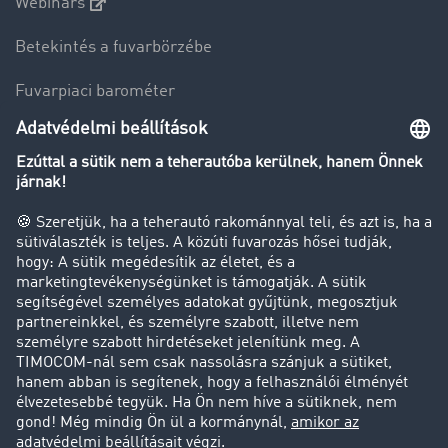
Webinars
Betekintés a fuvarbörzébe
Fuvarpiaci barométer
Transzportlexikon
Tehergépkocsi-forgalomkorlátozás
Cég
Sikertörténetek
Ügyfél hoz ügyfelet
Jogi információk
Impresszum