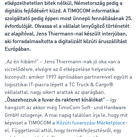
elképzelhetetlen bitek nélkül, Németország pedig a
digitális fejlődésért küzd. A TIMOCOM informatikai
szolgáltató pedig éppen most ünnepli fennállásának 25.
évfordulóját. Olvassa el a vállalat lenyűgöző történetét
az alapítóval, Jens Thiermann-nal készült interjúban,
aki forradalmasította a digitalizált közúti áruszállítást
Európában.
„Az én hibám!” – Jens Thiermann-nak jó oka van a
viccelődésre, elvégre az ő elképzelése helyesnek
bizonyult: amikor 1997 áprilisában partnereivel együtt a
logisztikai IT-piacra lépett a TC Truck & Cargo®
vállalattal, nagy sikert arattak az iparágban.
„Összehozzuk a fuvar és rakteret kínálókat”
– így
hangzott az akkor még TimoCom Soft- und Hardware
GmbH szlogenje. A mai napig találóan írja le, hogy mit
képvisel a TIMOCOM a
Közúti fuvarozási Marketplace
-
el. Függetlenül attól, hogy termékfejlesztésről, egy