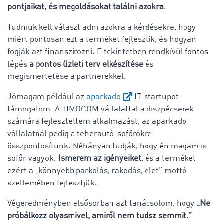
pontjaikat, és megoldásokat találni azokra
.
Tudniuk kell választ adni azokra a kérdésekre, hogy
miért pontosan ezt a terméket fejlesztik, és hogyan
fogják azt finanszírozni. E tekintetben rendkívül fontos
lépés
a pontos üzleti terv elkészítése
és
megismertetése a partnerekkel.
Jómagam például az
aparkado
IT-startupot
támogatom. A TIMOCOM vállalattal a diszpécserek
számára fejlesztettem alkalmazást, az aparkado
vállalatnál pedig a teherautó-sofőrökre
összpontosítunk. Néhányan tudják, hogy én magam is
sofőr vagyok.
Ismerem az igényeiket
, és a terméket
ezért a „könnyebb parkolás, rakodás, élet” mottó
szellemében fejlesztjük.
Végeredményben elsősorban azt tanácsolom, hogy
„Ne
próbálkozz olyasmivel, amiről nem tudsz semmit.”