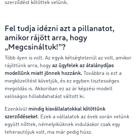
szerződést kötöttek velünk.
Fel tudja idézni azt a pillanatot,
amikor rájött arra, hogy
„Megcsináltuk!”?
Több ilyen is volt. Az egyik kétségtelenül az volt, amikor
rájöttünk arra, hogy
az ügyfelek az átalánydíjas
modellünk miatt jönnek hozzánk.
Továbbra is ezt a
megközelítést követjük, és ez egyben tisztességes
megoldás is. Akkoriban ez az ár képzési modell
valóságos hólabdahatást váltott ki.
Ezenkívül
mindig kisvállalatokkal kötöttünk
szerződéseket
. Ezek a vállalatok az évek során velünk
együtt nőttek, némelyiküknek induláskor csak egy
teherautójuk volt, ma már pedig húsz.