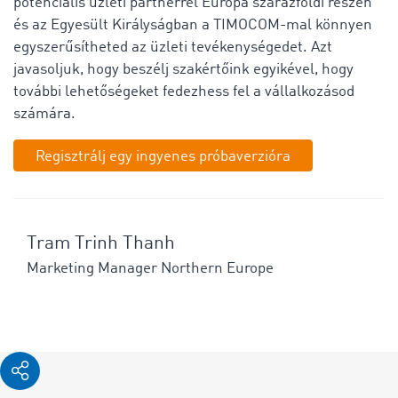
potenciális üzleti partnerrel Európa szárazföldi részén
és az Egyesült Királyságban a TIMOCOM-mal könnyen
egyszerűsítheted az üzleti tevékenységedet. Azt
javasoljuk, hogy beszélj szakértőink egyikével, hogy
további lehetőségeket fedezhess fel a vállalkozásod
számára.
Regisztrálj egy ingyenes próbaverzióra
Tram Trinh Thanh
Marketing Manager Northern Europe