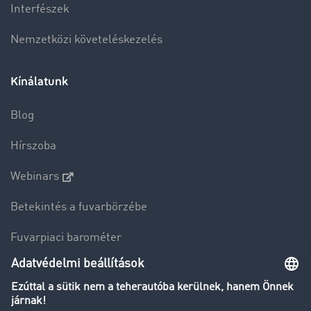
Interfészek
Nemzetközi követeléskezelés
Kínálatunk
Blog
Hírszoba
Webinars
Betekintés a fuvarbörzébe
Fuvarpiaci barométer
Transzportlexikon
Tehergépkocsi-forgalomkorlátozás