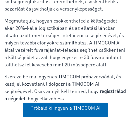
költségmegtakarítást teremthetnek, csökkenthetik a
pazarlást és javíthatják a versenyképességet.
Megmutatjuk, hogyan csökkentheted a költségeidet
akár 20%-kal a logisztikában és az ellátási láncban
alkalmazott mesterséges intelligencia segítségével, és
milyen további előnyökre számíthatsz. A TIMOCOM AI
által vezérelt fuvarajánlat-feladás segíthet csökkenteni
a költségeidet azzal, hogy egyszerre 30 fuvarajánlatot
tölthetsz fel kevesebb mint 20 másodperc alatt.
Szerezd be ma ingyenes TIMOCOM próbaverziódat, és
kezdj el közvetlenül dolgozni a TIMOCOM AI
segítségével. Csak annyit kell tenned, hogy
regisztrálod
a cégedet
, hogy elkezdhess.
Próbáld ki ingyen a TIMOCOM AI