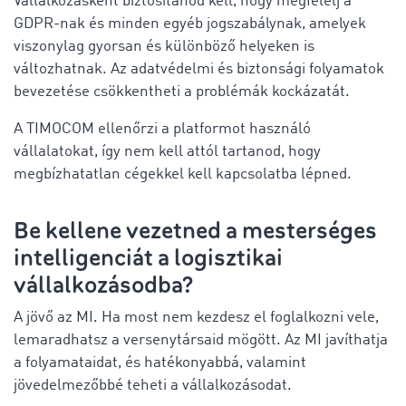
Vállalkozásként biztosítanod kell, hogy megfelelj a
GDPR-nak és minden egyéb jogszabálynak, amelyek
viszonylag gyorsan és különböző helyeken is
változhatnak. Az adatvédelmi és biztonsági folyamatok
bevezetése csökkentheti a problémák kockázatát.
A TIMOCOM ellenőrzi a platformot használó
vállalatokat, így nem kell attól tartanod, hogy
megbízhatatlan cégekkel kell kapcsolatba lépned.
Be kellene vezetned a mesterséges
intelligenciát a logisztikai
vállalkozásodba?
A jövő az MI. Ha most nem kezdesz el foglalkozni vele,
lemaradhatsz a versenytársaid mögött. Az MI javíthatja
a folyamataidat, és hatékonyabbá, valamint
jövedelmezőbbé teheti a vállalkozásodat.