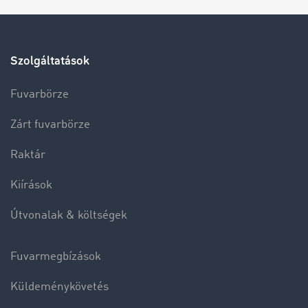
Szolgáltatások
Fuvarbörze
Zárt fuvarbörze
Raktár
Kiírások
Útvonalak & költségek
Fuvarmegbízások
Küldeménykövetés