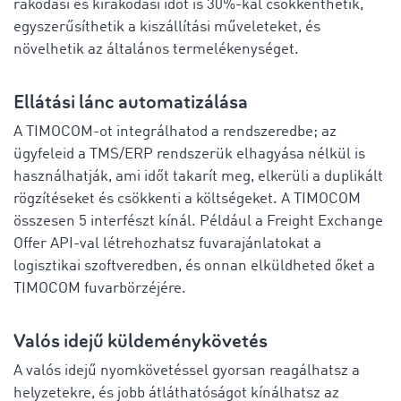
rakodási és kirakodási időt is 30%-kal csökkenthetik,
egyszerűsíthetik a kiszállítási műveleteket, és
növelhetik az általános termelékenységet.
Ellátási lánc automatizálása
A TIMOCOM-ot integrálhatod a rendszeredbe; az
ügyfeleid a TMS/ERP rendszerük elhagyása nélkül is
használhatják, ami időt takarít meg, elkerüli a duplikált
rögzítéseket és csökkenti a költségeket. A TIMOCOM
összesen 5 interfészt kínál. Például a Freight Exchange
Offer API-val létrehozhatsz fuvarajánlatokat a
logisztikai szoftveredben, és onnan elküldheted őket a
TIMOCOM fuvarbörzéjére.
Valós idejű küldeménykövetés
A valós idejű nyomkövetéssel gyorsan reagálhatsz a
helyzetekre, és jobb átláthatóságot kínálhatsz az