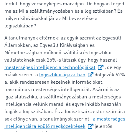
fordul, hogy versenyképes maradjon. De hogyan terjed
ma az MI a szállítmányozásban és a logisztikában? És
milyen kihívásokkal jár az MI bevezetése a
logisztikában?
A tanulmányok eltérnek: az egyik szerint az Egyesült
Államokban, az Egyesült Királyságban és
Németországban működő szállítási és logisztikai
vállalatoknak csak 25%-a látszik úgy, hogy használ
mesterséges intelligencia technológiákat
, de egy
másik szerint a
logisztikai ágazatban
dolgozók 62%-
a, akik rendszeresen kezelnek információkat,
használnak mesterséges intelligenciát. Akármi is az
igaz statisztika, a szállítmányozásban a mesterséges
intelligencia velünk marad, és egyre inkább használni
fogják a logisztikában. És a logisztikai szektor számára
sok előnye van, a tanulmányok szerint
a mesterséges
intelligenciára épülő megközelítések
jelentős