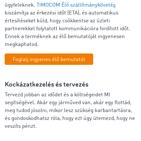
ügyfeleknek.
TIMOCOM
Élő szállítmányköveté
s
kiszámítja az érkezési időt (ETA), és automatikus
értesítéseket küld, hogy csökkentse az üzleti
partnerekkel folytatott kommunikációra fordított időt.
Ennek a terméknek az élő bemutatóját ingyenesen
megkaphatod.
Foglalj ingyenes élő bemutatót
Kockázatkezelés és tervezés
Tervezd jobban az idődet és a költségeidet MI
segítségével. Akár egy járműved van, akár egy flottád,
meg tudod jósolni, mikor lesz szükség karbantartásra,
és gondoskodhatsz róla, hogy ezt úgy ütemezd, hogy ne
veszíts pénzt.