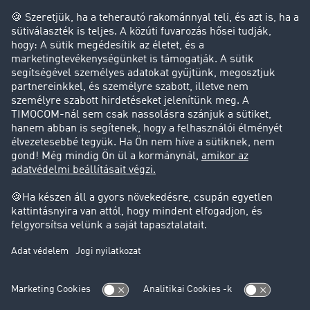
Cég
Sikertörténetek
Ügyfél hoz ügyfelet
Jogi információk
Impresszum
ÁSZF
Adatvédelem
süti-beállítások
Támogatás
Támogatás