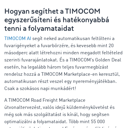
Hogyan segíthet a TIMOCOM
egyszerűsíteni és hatékonyabbá
tenni a folyamataidat
TIMOCOM
AI
segít neked automatikusan feltölteni a
fuvarigényeket a fuvarbörzére, és kevesebb mint 20
másodperc alatt létrehozni minden megadott feltételed
szerinti fuvarajánlatokat. És a
TIMOCOM’s Golden Deal
esetén, ha legalább három teljes fuvarmegbízást
rendelsz hozzá a TIMOCOM Marketplace-en keresztül,
automatikusan részt veszel egy nyereményjátékban.
Csak a szokásos napi munkádért!
A TIMOCOM Road Freight Marketplace
útvonaltervezést, valós idejű küldeménykövetést és
még sok más szolgáltatást is kínál, hogy segítsen
optimalizálni a folyamataidat. Több mint 55 000