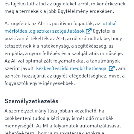
és tájékoztathatod az ügyfeleket arról, mikor érkeznek
meg a termékeik a jobb ügyfélélmény érdekében.
Az ügyfelek az AI-t is pozitívan fogadták, az
utolsó
mérföldes logisztikai szolgáltatások
ügyfelei is
pozitívan értékelték az AI-t, arról számoltak be, hogy
tetszett nekik a hatékonyság, a segítőkészség, az
empátia, a gyors fellépés és a szolgáltatás minősége.
Az AI-val optimalizált folyamatokkal a tanulmányok
szerint javult
kézbesítési idő megbízhatósága
, ami
szintén hozzájárul az ügyfél-elégedettséghez, mivel a
fogyasztók egyre igényesebbek.
Személyzetkezelés
A személyzet irányítása jobban kezelhető, ha
csökkenteni tudod a kézi vagy ismétlődő munkák
mennyiségét. Az MI a folyamatok automatizálásával
lehetővé teszi, hogy a munkatársak azokra a