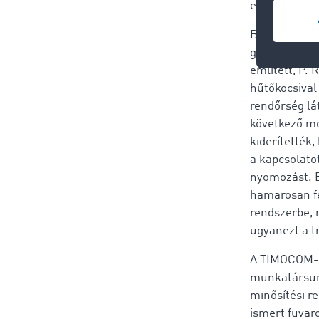
egy köztes ra
Bár a tolvaj
gyorsan érté
említett, P. 
hűtőkocsival
rendőrség lá
következő mo
kiderítették
a kapcsolato
nyomozást. B
hamarosan fe
rendszerbe, 
ugyanezt a t
A TIMOCOM-ná
munkatársunk
minősítési re
ismert fuvar