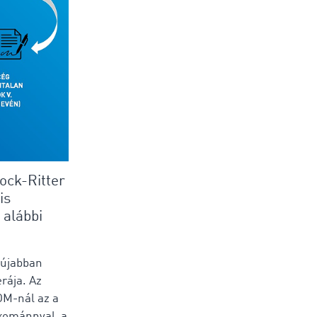
ock-Ritter
is
 alábbi
(újabban
rája. Az
OM-nál az a
akománnyal, a