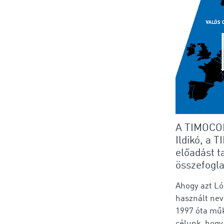
A TIMOCOM
Ildikó, a 
előadást t
összefogla
Ahogy azt Ló
használt nev
1997 óta műk
célunk, hogy 