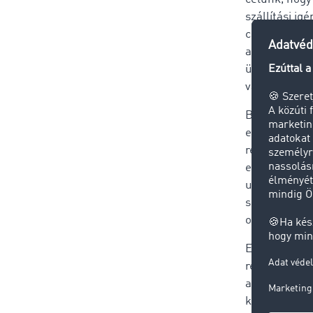
szállítási ig
csalásoknak 
adatbázisunk
üzleti dokum
változásokat
Bár mindent 
előfordultak
rendszerükbe
elenyészően 
ugyanaz a ba
sőt, gyakran
operandijáról
Először is m
rendben lévő
alatt e cég n
kapcsolódó fu