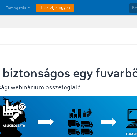
Tesztelje ingyen
Támogatás
 biztonságos egy fuvarb
sági webinárium összefoglaló