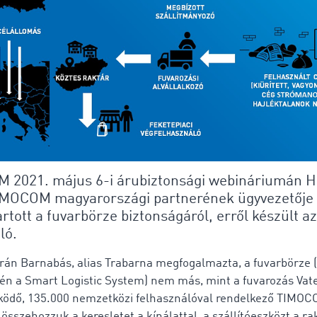
 2021. május 6-i árubiztonsági webináriumán H
TIMOCOM magyarországi partnerének ügyvezetője 
artott a fuvarbörze biztonságáról, erről készült az
ló.
rán Barnabás, alias Trabarna megfogalmazta, a fuvarbörze 
én a Smart Logistic System) nem más, mint a fuvarozás Vate
ödő, 135.000 nemzetközi felhasználóval rendelkező TIMOC
összehozzuk a keresletet a kínálattal, a szállítóeszközt a r