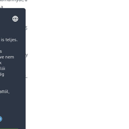
 a
be az
esetben az
l bekövetkező
s nálunk is
ekintve, hogy
 ez
nélkül
ől tanultunk,
ron teljesen
átírási idő
. A céghez
más helyett