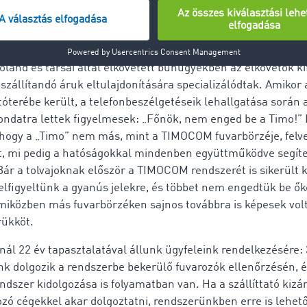
ktárba jut el, majd a feketepiacra kerül.
ok gyakorlatilag bármilyen árut hajlandóak meglovasítani, le
kesíthető árucikkeket, például az édességeket kedvelik – a 
Roland és társai által elkövetett bűnügyekben az elkövetők ki
 szállítandó áruk eltulajdonítására specializálódtak. Amikor
tóterébe került, a telefonbeszélgetéseik lehallgatása során 
ndatra lettek figyelmesek: „Főnök, nem enged be a Timo!”
, hogy a „Timo” nem más, mint a TIMOCOM fuvarbörzéje, felv
t, mi pedig a hatóságokkal mindenben együttműködve segíte
ár a tolvajoknak először a TIMOCOM rendszerét is sikerült k
lfigyeltünk a gyanús jelekre, és többet nem engedtük be ők
miközben más fuvarbörzéken sajnos továbbra is képesek volt
rükköt.
l 22 év tapasztalatával állunk ügyfeleink rendelkezésére:
 dolgozik a rendszerbe bekerülő fuvarozók ellenőrzésén, é
ndszer kidolgozása is folyamatban van. Ha a szállíttató kizár
ozó cégekkel akar dolgoztatni, rendszerünkben erre is lehető