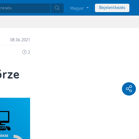
Bejelentkezés
Magyar
08.06.2021
2
örze