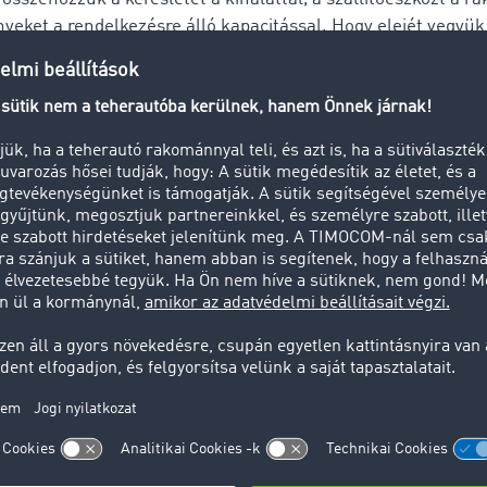
ényeket a rendelkezésre álló kapacitással. Hogy elejét vegyük
és lopásoknak, kizárólag olyan fuvarozó cégek kerülhetnek 
ba, amelyek legalább hat hónapja működnek – ezt minden 
entumok alapos átvizsgálásával ellenőrizzük, és a cégekné
 is folyamatosan nyomon követjük.
megteszünk a visszaélések elkerülésének érdekében, sajno
 már lopások: az utóbbi három évben összesen 19 esetben. T
n heti átlagban mintegy 1,9 millió fuvarajánlat jelenik meg,
csekély szám, ráadásul ezeket a bűntényeket szinte kivétel 
nda követte el, ugyanarra a mintára, mi pedig minden esetb
 mi informáltuk elsőként a rendőrséget az elkövetők modus
.
egvásárolnak és egy stróman nevére íratnak egy létező, papí
 céget, amelyet villámgyorsan kiürítenek, és a néhány napos 
evében vállalnak el a fuvarbörzékre feltett fuvarfeladatokat
varozási vállalkozás felveszi az árut, ami azonban a célállo