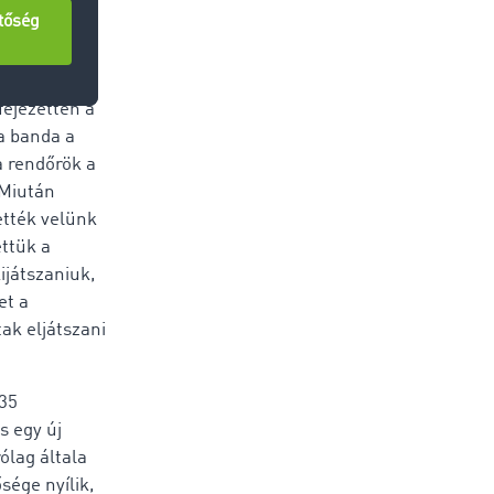
ginkább a
korábban
fejezetten a
 a banda a
a rendőrök a
 Miután
ették velünk
ttük a
ijátszaniuk,
et a
ak eljátszani
 35
s egy új
ólag általa
sége nyílik,