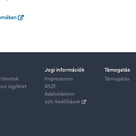
yomában
Jogi információk
Támogatás
rténetek
Impresszum
Támogatás
hoz ügyfelet
ÁSZF
Adatvédelem
süti-beállítások