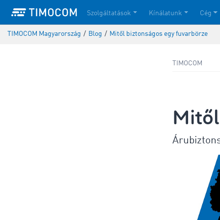
Szolgáltatások
Kínálatunk
Cég
TIMOCOM Magyarország
/
Blog
/
Mitől biztonságos egy fuvarbörze
TIMOCOM
Mitől
Árubizton