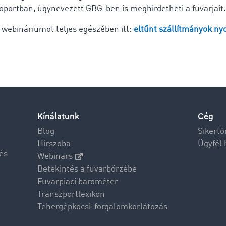
soportban, úgynevezett GBG-ben is meghirdetheti a fuvarjait.
webináriumot teljes egészében itt:
eltűnt szállítmányok n
Kínálatunk
Cég
Blog
Sikertö
Hírszoba
Ügyfél 
és
Webinars
Betekintés a fuvarbörzébe
Fuvarpiaci barométer
Transzportlexikon
Tehergépkocsi-forgalomkorlátozás