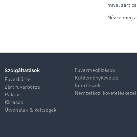
mivel zárt c
Nézze meg a 
Szolgáltatások
Fuvarmegbízások
Küldeménykövetés
Fuvarbörze
Interfészek
Zárt fuvarbörze
Nemzetközi követeléskezel
Raktár
Kiírások
Útvonalak & költségek