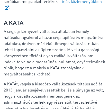
korábban megszokott értékek –
írják közleményükben
.
A KATA
A cégjogi környezet változása általában komoly
hatásokat gyakorol a hazai cégalapítási és megszűnési
adatokra, de ilyen mértékű tömeges változást ritkán
lehet tapasztalni az Opten szerint. Mivel a gazdasági
környezetben történt olyan radikális változás, ami
indokolta volna a megszűnési hullámot, egyértelműnek
tűnik, hogy ez a reakció a KATA szabályainak
megváltozásához köthető.
A KATÁt, vagyis a kisadózó vállalkozások tételes adóját
2013. január elsejével vezették be, és a lényege az volt,
hogy a kisvállalkozások mentesüljenek az
adminisztrációs terhek egy része alól, tervezhetővé
váljanak a kiadásaik és egyszerűbbé, átláthatóbbá