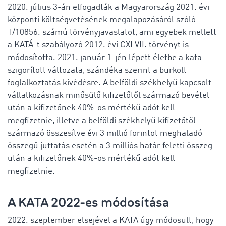
2020. július 3-án elfogadták a Magyarország 2021. évi
központi költségvetésének megalapozásáról szóló
T/10856. számú törvényjavaslatot, ami egyebek mellett
a KATÁ-t szabályozó 2012. évi CXLVII. törvényt is
módosította. 2021. január 1-jén lépett életbe a kata
szigorított változata, szándéka szerint a burkolt
foglalkoztatás kivédésre. A belföldi székhelyű kapcsolt
vállalkozásnak minősülő kifizetőtől származó bevétel
után a kifizetőnek 40%-os mértékű adót kell
megfizetnie, illetve a belföldi székhelyű kifizetőtől
származó összesítve évi 3 millió forintot meghaladó
összegű juttatás esetén a 3 milliós határ feletti összeg
után a kifizetőnek 40%-os mértékű adót kell
megfizetnie.
A KATA 2022-es módosítása
2022. szeptember elsejével a KATA úgy módosult, hogy