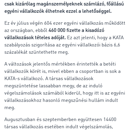
csak kizárólag magánszemélyeknek számlázó, főállású
egyéni vállalkozók élhetnek ezzel a lehetőséggel.
Ez év július végén 604 ezer egyéni vállalkozás működött
az országban, ebből
460 000 fizette a kisadózó
vállalkozások tételes adóját.
Ez azt jelenti, hogy a KATA
szabályozás szigorítása az egyéni vállalkozói bázis 6,6
százalékát szüntethette meg.
A változások jelentős mértékben érintették a betéti
vállalkozók körét is, mivel ebben a csoportban is sok a
KATA-s vállalkozó. A társas vállalkozások
megszüntetése lassabban megy, de az induló
végelszámolások számából kiderül, hogy itt is az egyéni
vállalkozásokhoz hasonló megszűnési hullám indult
meg.
Augusztusban és szeptemberben együttesen 14400
társas vállalkozás esetében indult végelszámolás,