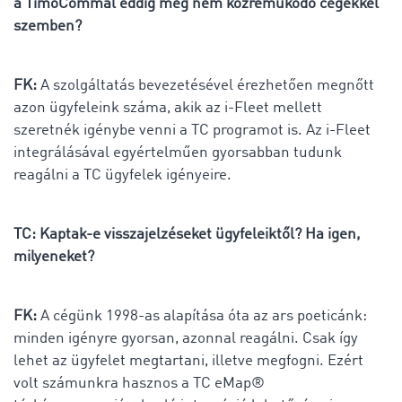
a TimoCommal eddig még nem közreműködő cégekkel
szemben?
FK:
A szolgáltatás bevezetésével érezhetően megnőtt
azon ügyfeleink száma, akik az i-Fleet mellett
szeretnék igénybe venni a TC programot is. Az i-Fleet
integrálásával egyértelműen gyorsabban tudunk
reagálni a TC ügyfelek igényeire.
TC: Kaptak-e visszajelzéseket ügyfeleiktől? Ha igen,
milyeneket?
FK:
A cégünk 1998-as alapítása óta az ars poeticánk:
minden igényre gyorsan, azonnal reagálni. Csak így
lehet az ügyfelet megtartani, illetve megfogni. Ezért
volt számunkra hasznos a TC eMap®