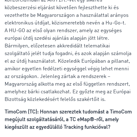
konzorciumban az ARH Zrt.-vel egy sikeres
közbeszerzési eljárást követően fejleszthette ki és
vezethette be Magyarországon a használattal arányos
elektronikus útdíjat, közismeretebb nevén a Hu-Go-t.
A HU-GO az első olyan rendszer, amely az egységes
európai útdíj szedési ajánlás alapján jött létre.
Bármilyen, előzetesen akkredidált telematikai
szolgáltató jelét tudja fogadni, és azok alapján számolja
el az útdíj használatot. Közeledik Európában a pillanat,
amikor egyetlen fedélzeti egységgel végig lehet menni
az országokon. Jelenleg zártak a rendszerek –
Magyarország alkotta meg az első független rendszert,
amelyhez bárki csatlakozhat. Ez győzte meg az Európai
Bizottság közlekedésért felelős szakértőit is.
TimoCom (TC): Honnan szereztek tudomást a TimoCom
megújult szolgáltatásáról, a TC eMap®-ről, amely
kiegészült az egyedülálló Tracking funkcióval?