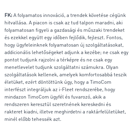
FK:
A folyamatos innováció, a trendek követése cégünk
hitvallása. A piacon is csak az tud talpon maradni, aki
folyamatosan figyeli a gazdasági és műszaki trendeket
és ezekkel együtt egy időben fejlődik, fejleszt. Fontos,
hogy ügyfeleinknek folyamatosan új szolgáltatásokat,
addicionális lehetőségeket adjunk a kezébe; ne csak egy
pontot tudjunk rajzolni a térképre és ne csak egy
menetlevelet tudjunk szolgáltatni számukra. Olyan
szolgáltatások kellenek, amelyek komfortosabbá teszik
életüket, ezért döntöttünk úgy, hogy a TimoCom
interfészt integráljuk az i-Fleet rendszerébe, hogy
mindazon TimoCom ügyfél és fuvarozó, akik a
rendszeren keresztül szeretnének kereskedni és
rakteret kiadni, illetve meghirdetni a raktárfelületüket,
minél előbb tehessék azt.