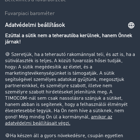
Fuvarpiaci barométer
Transzportlexikon
Tehergépkocsi-forgalomkorlátozás
Cég
Sikertörténetek
Ügyfél hoz ügyfelet
Jogi információk
Impresszum
ÁSZF