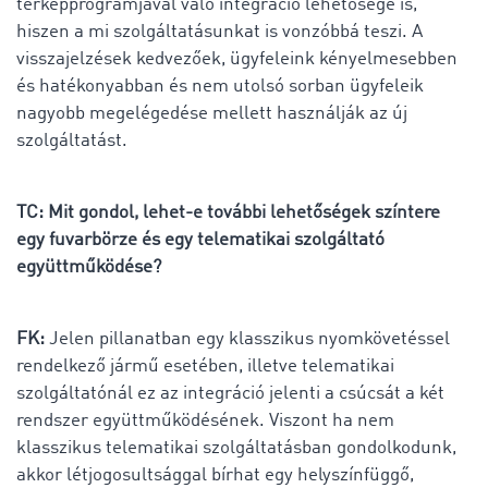
térképprogramjával való integráció lehetősége is,
hiszen a mi szolgáltatásunkat is vonzóbbá teszi. A
visszajelzések kedvezőek, ügyfeleink kényelmesebben
és hatékonyabban és nem utolsó sorban ügyfeleik
nagyobb megelégedése mellett használják az új
szolgáltatást.
TC: Mit gondol, lehet-e további lehetőségek színtere
egy fuvarbörze és egy telematikai szolgáltató
együttműködése?
FK:
Jelen pillanatban egy klasszikus nyomkövetéssel
rendelkező jármű esetében, illetve telematikai
szolgáltatónál ez az integráció jelenti a csúcsát a két
rendszer együttműködésének. Viszont ha nem
klasszikus telematikai szolgáltatásban gondolkodunk,
akkor létjogosultsággal bírhat egy helyszínfüggő,