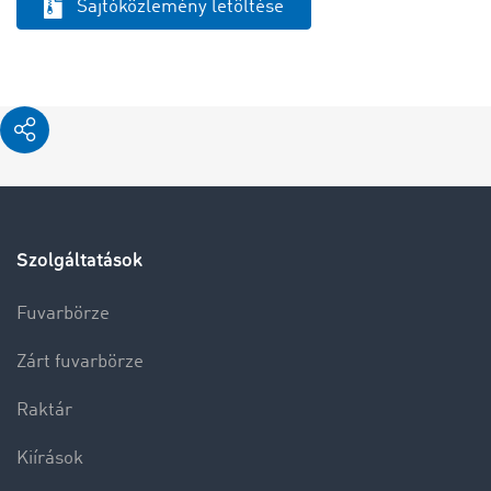
Sajtóközlemény letöltése
Szolgáltatások
Fuvarbörze
Zárt fuvarbörze
Raktár
Kiírások