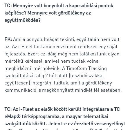
TC: Mennyire volt bonyolult a kapcsolódási pontok
kiépítése? Mennyire volt gördülékeny az
együttműködés?
FK:
Ami a bonyolultságát tekinti, egyáltalán nem volt
az. Az i-Fleet flottamenedzsment rendszer egy saját
fejlesztés. Ezért ez idáig még nem találkoztunk olyan
mértékű kéréssel, amivel nem tudtak volna
megbirkózni mérnökeink. A TimoCom Tracking
szolgáltatását alig 2 hét alatt (tesztidőszakkal
együttesen) integrálni tudtuk, amit a gördülékeny
kommunikáció is megkönnyített mindkét fél esetében.
TC: Az i-Fleet az elsők között került integrálásra a TC
eMap® térképprogramba, a magyar telematikai
szolgáltatók között. Jelent-e ez érezhető versenyelőnyt