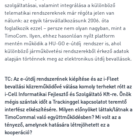
szolgáltatásai, valamint integrálása a különböző
telematikai rendszereknek már régóta jelen van
nálunk: az egyik társvállalkozásunk 2006. óta
foglalkozik ezzel – persze nem olyan nagyban, mint a
TimoCom. Ilyen, ehhez hasonlóan nyílt platform
mentén működik a HU-GO e-útdíj rendszer is, ahol
különböző járműkövetési rendszerekből érkező adatok
alapján történnek meg az elektronikus útdíj bevallások.
TC: Az e-útdíj rendszerének kiépítése és az i-Fleet
bevallási közreműködővé válása komoly terheket rótt az
i-Cell Informatikai Fejlesztő és Szolgáltató Kft-re. Önök
mégis szántak időt a Trackinggel kapcsolatot teremtő
interfész elkészítésére. Milyen előnyöket láttak/látnak a
TimoCommal való együttműködésben? Mi volt az a
tényező, amelynek hatására létrejöhetett ez a
kooperáció?