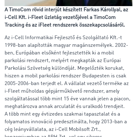
A TimoCom rövid interjút készített Farkas Károllyal, az
i-Cell Kft. i-Fleet üzletág vezetőjével a TimoCom
Tracking és az iFleet rendszerek összekapcsolásáról.
Az i-Cell Informatikai Fejlesztő és Szolgáltató Kft.-t
1998-ban alapították magyar magánszemélyek. 2002-
ben, Európában elsőként fejlesztették ki a mobil
parkolási rendszert, melyért megkapták az Európai
Parkolási Szövetség különdíját. Megelőzték korukat,
hiszen a mobil parkolási rendszer Budapesten is csak
2005-2006-ban terjedt el. A vállalat vezető terméke az
i-Fleet műholdas gépjárműkövető rendszer, amely
szolgáltatással több mint 15 éve vannak jelen a piacon,
meghatározva annak arculatát és uralkodó trendjeit.
A több mint egy évtizedes szakmai tapasztalat és a
folyamatos innováció predesztinálta, hogy 2013-ban a
cég leányvállalata, az i-Cell Mobilsoft Zrt.,