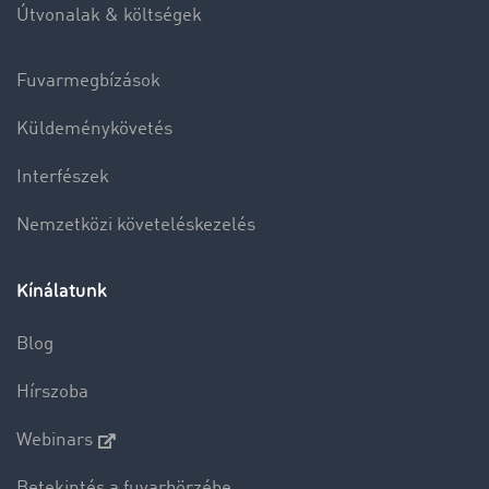
Útvonalak & költségek
Fuvarmegbízások
Küldeménykövetés
Interfészek
Nemzetközi követeléskezelés
Kínálatunk
Blog
Hírszoba
Webinars
Betekintés a fuvarbörzébe