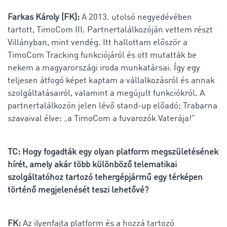
Farkas Károly (FK):
A 2013. utolsó negyedévében
tartott, TimoCom III. Partnertalálkozóján vettem részt
Villányban, mint vendég. Itt hallottam először a
TimoCom Tracking funkciójáról és ott mutatták be
nekem a magyarországi iroda munkatársai. Így egy
teljesen átfogó képet kaptam a vállalkozásról és annak
szolgáltatásairól, valamint a megújult funkciókról. A
partnertalálkozón jelen lévő stand-up előadó; Trabarna
szavaival élve: „a TimoCom a fuvarozók Vaterája!”
TC: Hogy fogadták egy olyan platform megszületésének
hírét, amely akár több különböző telematikai
szolgáltatóhoz tartozó tehergépjármű egy térképen
történő megjelenését teszi lehetővé?
FK:
Az ilyenfajta platform és a hozzá tartozó