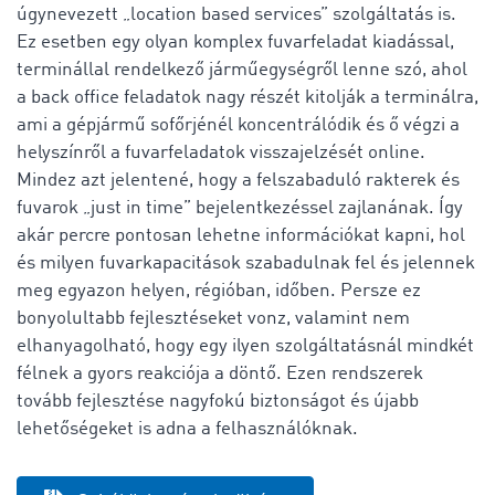
úgynevezett „location based services” szolgáltatás is.
Ez esetben egy olyan komplex fuvarfeladat kiadással,
terminállal rendelkező járműegységről lenne szó, ahol
a back office feladatok nagy részét kitolják a terminálra,
ami a gépjármű sofőrjénél koncentrálódik és ő végzi a
helyszínről a fuvarfeladatok visszajelzését online.
Mindez azt jelentené, hogy a felszabaduló rakterek és
fuvarok „just in time” bejelentkezéssel zajlanának. Így
akár percre pontosan lehetne információkat kapni, hol
és milyen fuvarkapacitások szabadulnak fel és jelennek
meg egyazon helyen, régióban, időben. Persze ez
bonyolultabb fejlesztéseket vonz, valamint nem
elhanyagolható, hogy egy ilyen szolgáltatásnál mindkét
félnek a gyors reakciója a döntő. Ezen rendszerek
tovább fejlesztése nagyfokú biztonságot és újabb
lehetőségeket is adna a felhasználóknak.