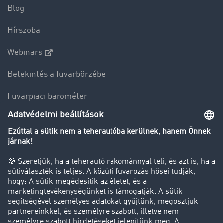
Blog
Hírszoba
Webinars
Betekintés a fuvarbörzébe
Fuvarpiaci barométer
Transzportlexikon
Tehergépkocsi-forgalomkorlátozás
Cég
Sikertörténetek
Ügyfél hoz ügyfelet