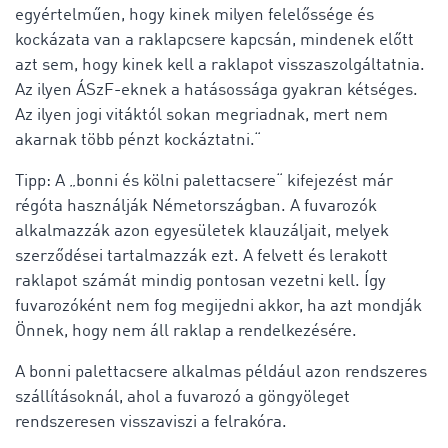
egyértelműen, hogy kinek milyen felelőssége és
kockázata van a raklapcsere kapcsán, mindenek előtt
azt sem, hogy kinek kell a raklapot visszaszolgáltatnia.
Az ilyen ÁSzF-eknek a hatásossága gyakran kétséges.
Az ilyen jogi vitáktól sokan megriadnak, mert nem
akarnak több pénzt kockáztatni.“
Tipp: A „bonni és kölni palettacsere“ kifejezést már
régóta használják Németországban. A fuvarozók
alkalmazzák azon egyesületek klauzáljait, melyek
szerződései tartalmazzák ezt. A felvett és lerakott
raklapot számát mindig pontosan vezetni kell. Így
fuvarozóként nem fog megijedni akkor, ha azt mondják
Önnek, hogy nem áll raklap a rendelkezésére.
A bonni palettacsere alkalmas például azon rendszeres
szállításoknál, ahol a fuvarozó a göngyöleget
rendszeresen visszaviszi a felrakóra.