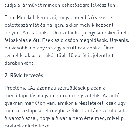
tudja a járművét minden eshetőségre felkészíteni.“
Tipp: Meg kell kérdezni, hogy a megbízó vezet-e
palettaszámlát és ha igen, akkor melyik központi
helyen. A raklapokat Ön is eladhatja egy kereskedőnél a
felpakolás előtt. Ezek az olcsóbb megoldások. Ugyanis:
ha később a hiányzó vagy sérült raklapokat Önre
terhelik, akkor ez akár több 10 eurót is jelenthet
darabonként.
2. Rövid tervezés
Probléma „Az azonnali szerződések piacán a
megállapodás nagyon hamar megszületik. Az autó
gyakran már úton van, amikor a részleteket, csak úgy,
mint a raklapcserét megbeszélik. Ez után szembesül a
fuvarozó azzal, hogy a fuvarja nem érte meg, mivel pl:
raklapkár keletkezett.“