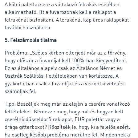
A kölni palettacsere a váltakozó felrakók esetében
alkalmazható. Itt a fuvarozónak kell a raklapot a
felrakónál biztosítani. A lerakónál kap üres raklapokat
további használatra.
5. Felszámolás tilalma
Probléma: „Széles körben elterjedt már az a törvény,
hogy először a fuvardíjat kell 100%-ban kiegyenlíteni.
Ez az általános alapelv csak az Általános Német és
Osztrák Szállítási Feltételekben van korlátozva. A
gyakorlatban csak a fuvardíjat és a viszontkövetelést
számolják fel.
Tipp: Beszéljék meg már az elején a cserére vonatkozó
feltételeket. Kérdezze meg, hogy mit és hogyan kell
cserélni: düsseldorfi raklapot, EUR palettát vagy a
drága gitterboxot? Rögzítsék le, hogy ki a felelős ezért,
ha esetleg később probléma merülne fel. Mindennek a