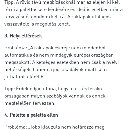
Tipp: A rövid távú megbízásoknál már az elején ki kell
térni a palettacsere kérdésére és ideális esetben már a
tervezésnél gondolni kell rá. A raklapok utólagos
visszavitele is megoldás lehet.
3. Helyi eltérések
Probléma: „A raklapok cseréje nem mindenhol
automatikus és nem mindegyik európai országban
megszokott. A kétséges esetekben nem csak a nyelvi
nehézségek, hanem a jogi akadályok miatt sem
juthatunk előrébb.“
Tipp: Érdeklődjön utána, hogy a fel- és lerakó
országában milyen szabályok vannak és ennek
megfelelően tervezzen.
4. Paletta a paletta ellen
Probléma: „Több klauzula nem határozza meg