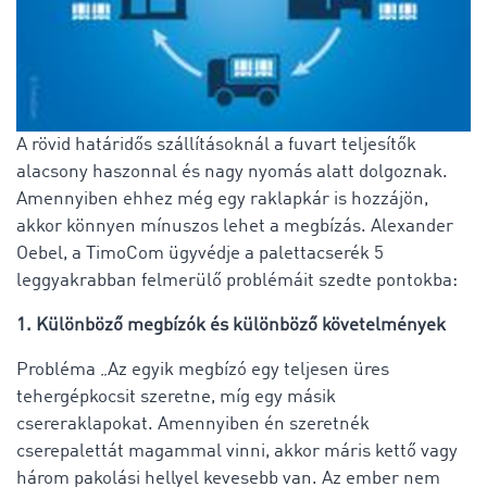
A rövid határidős szállításoknál a fuvart teljesítők
alacsony haszonnal és nagy nyomás alatt dolgoznak.
Amennyiben ehhez még egy raklapkár is hozzájön,
akkor könnyen mínuszos lehet a megbízás. Alexander
Oebel, a TimoCom ügyvédje a palettacserék 5
leggyakrabban felmerülő problémáit szedte pontokba:
1. Különböző megbízók és különböző követelmények
Probléma „Az egyik megbízó egy teljesen üres
tehergépkocsit szeretne, míg egy másik
csereraklapokat. Amennyiben én szeretnék
cserepalettát magammal vinni, akkor máris kettő vagy
három pakolási hellyel kevesebb van. Az ember nem