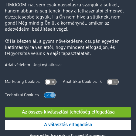
Jogi információk
Impresszum
ÁSZF
Adatvédelem
süti-beállítások
Támogatás
Támogatás
© TIMOCOM GmbH 2024. Minden jog fenntartva