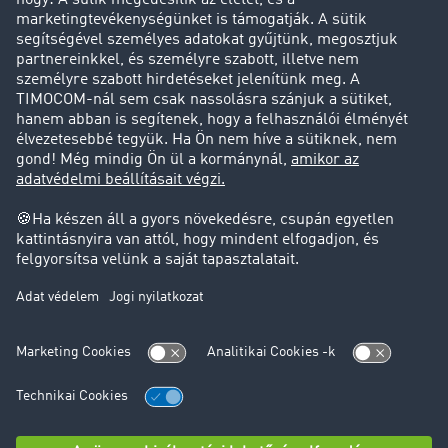
Sikertörténetek
Ügyfél hoz ügyfelet
Jogi információk
Impresszum
ÁSZF
Adatvédelem
süti-beállítások
Támogatás
Támogatás