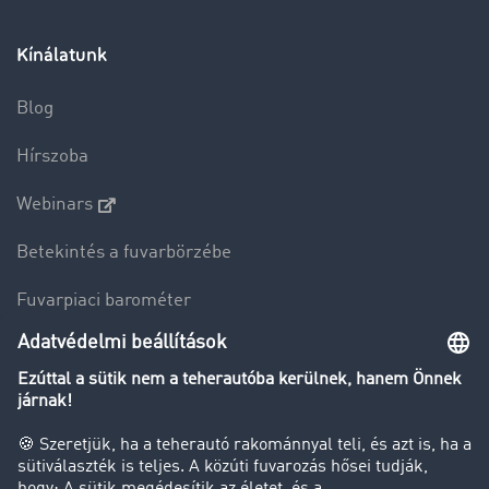
Kínálatunk
Blog
Hírszoba
Webinars
Betekintés a fuvarbörzébe
Fuvarpiaci barométer
Transzportlexikon
Tehergépkocsi-forgalomkorlátozás
Cég