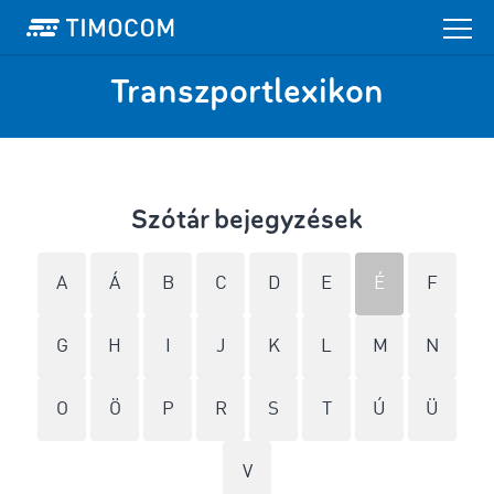
Transzportlexikon
Szótár bejegyzések
A
Á
B
C
D
E
É
F
G
H
I
J
K
L
M
N
O
Ö
P
R
S
T
Ú
Ü
V