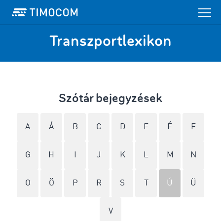
Transzportlexikon
Szótár bejegyzések
A
Á
B
C
D
E
É
F
G
H
I
J
K
L
M
N
O
Ö
P
R
S
T
Ú
Ü
V