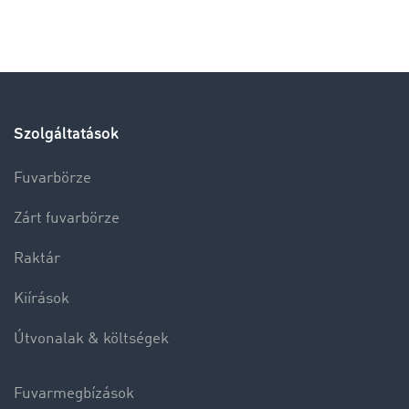
Szolgáltatások
Fuvarbörze
Zárt fuvarbörze
Raktár
Kiírások
Útvonalak & költségek
Fuvarmegbízások