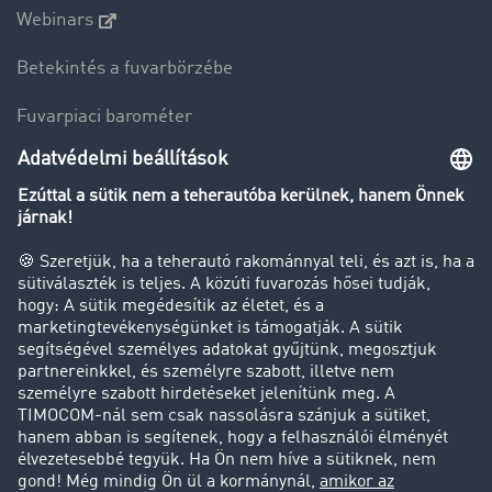
Webinars
Betekintés a fuvarbörzébe
Fuvarpiaci barométer
Transzportlexikon
Tehergépkocsi-forgalomkorlátozás
Cég
Sikertörténetek
Ügyfél hoz ügyfelet
Jogi információk
Impresszum