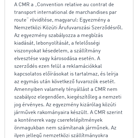
A CMR a „Convention relative au contrat de
transport international de marchandises par
route“ rövidítése, magyarul: Egyezmény a
Nemzetközi Közúti Árufuvarozási Szerződésről.
Az egyezmény szabályozza a megbízás
kiadását, lebonyolítását, a felelősségi
viszonyokat késedelem, a szállítmány
elvesztése vagy károsodása esetén. A
szerződés ezen felül a reklamációkkal
kapcsolatos előírásokat is tartalmaz, és leírja
az egymás után következő fuvarozók esetét.
Amennyiben valamely tényállást a CMR nem
szabályoz elegendően, kiegészítőleg a nemzeti
jog érvényes. Az egyezmény kizárólag közúti
járművek rakományaira készült. A CMR szerint
a konténerek vagy cserefelépítmények
önmagukban nem számítanak járműnek. Az
ilyen jellegű nemzetközi szállítmányokra