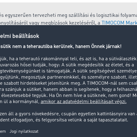
s egyszerűen tervezheti meg szállítási és logisztikai folyam
ebonyolításáról vagy megbízások kezeléséről, a
TIMOCOM Mark
gényeinek és digitalizációs szintjének megfelelő alkalmazás
ater
yan megoldás (képlet), amely a manapság egyre növekedő Di
 felek között. Ennek alkalmazása közös megegyezés alapján 