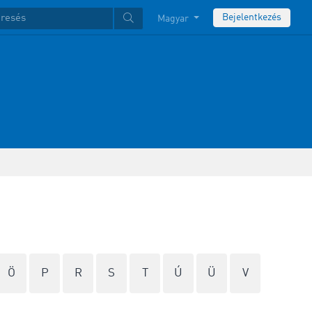
Bejelentkezés
Magyar
Ö
P
R
S
T
Ú
Ü
V