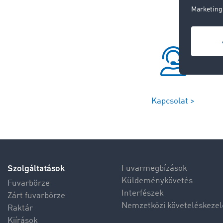
Kapcsolat >
Szolgáltatások
Fuvarmegbízások
Küldeménykövetés
Fuvarbörze
Interfészek
Zárt fuvarbörze
Nemzetközi követeléskezel
Raktár
Kiírások