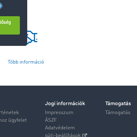
Több információ
Jogi információk
Támogatás
rténetek
Impresszum
Támogatás
hoz ügyfelet
ÁSZF
Adatvédelem
süti-beállítások