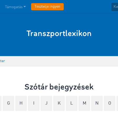
Tesztelje ingyen
Támogatás
Transzportlexikon
ater
Szótár bejegyzések
G
H
I
J
K
L
M
N
O