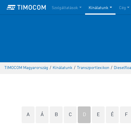
Szolgáltatások
Kínálatunk
Cég
TIMOCOM Magyarország
/
Kínálatunk
/
Transzportlexikon
/
Dieselflo
A
Á
B
C
D
E
É
F