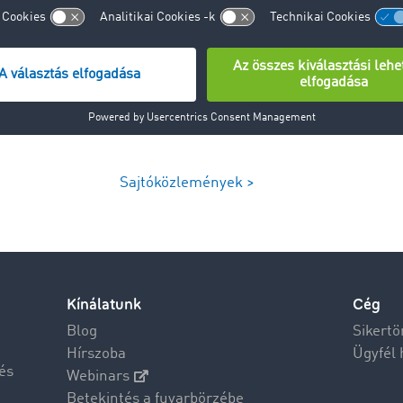
Sajtóközlemények >
Kínálatunk
Cég
Blog
Sikertö
Hírszoba
Ügyfél 
és
Webinars
Betekintés a fuvarbörzébe