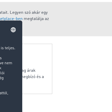
atait. Legyen szó akár egy
etplace-ben
megtalálja az
t.
esel üzemanyag árak
történik a megbízó és a