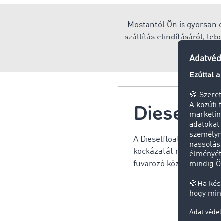
Mostantól Ön is gyorsan é
szállítás elindításáról, l
i
Dieselflo
A Dieselfloater egy ol
kockázatát megosztja a
fuvarozó között.