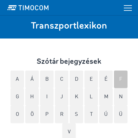
Transzportlexikon
Szótár bejegyzések
A
Á
B
C
D
E
É
F
G
H
I
J
K
L
M
N
O
Ö
P
R
S
T
Ú
Ü
V