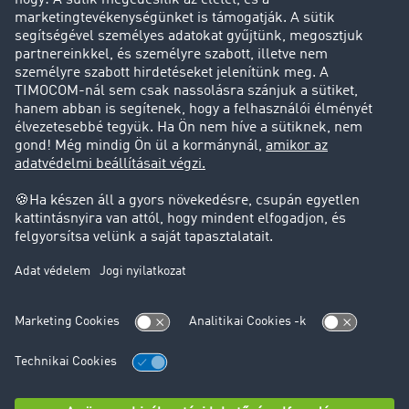
Sikertörténetek
Ügyfél hoz ügyfelet
Jogi információk
Impresszum
ÁSZF
Adatvédelem
süti-beállítások
Támogatás
Támogatás