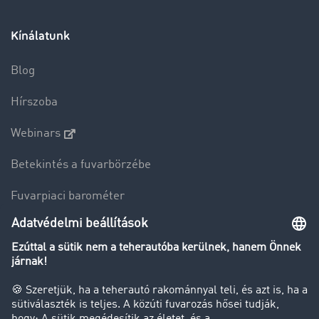
Kínálatunk
Blog
Hírszoba
Webinars
Betekintés a fuvarbörzébe
Fuvarpiaci barométer
Transzportlexikon
Tehergépkocsi-forgalomkorlátozás
Cég