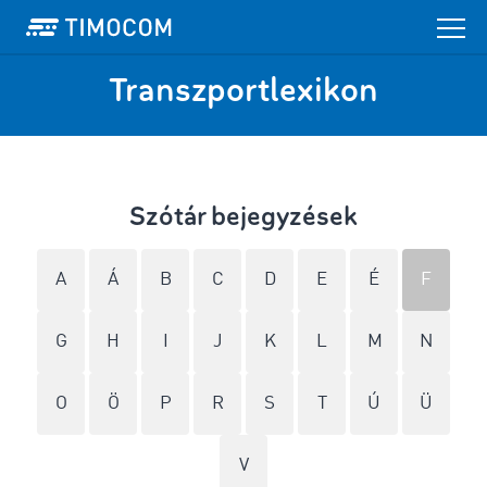
Transzportlexikon
Szótár bejegyzések
A
Á
B
C
D
E
É
F
G
H
I
J
K
L
M
N
O
Ö
P
R
S
T
Ú
Ü
V