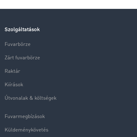
Szolgáltatások
Fuvarbörze
Zárt fuvarbörze
Raktár
Kiírások
Útvonalak & költségek
Fuvarmegbízások
Küldeménykövetés