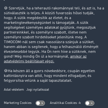
Cég
Sikertörténetek
Ügyfél hoz ügyfelet
Jogi információk
Impresszum
ÁSZF
Adatvédelem
süti-beállítások
Támogatás