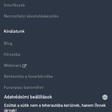
Interfészek
Nemzetközi követeléskezelés
Kínálatunk
Blog
Hírszoba
Webinars
Betekintés a fuvarbörzébe
Fuvarpiaci barométer
Transzportlexikon
Tehergépkocsi-forgalomkorlátozás