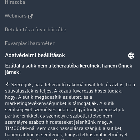
Hírszoba
Webinars
Betekintés a fuvarbörzébe
Fuvarpiaci barométer
Transzportlexikon
Tehergépkocsi-forgalomkorlátozás
Cég
Sikertörténetek
Ügyfél hoz ügyfelet
Jogi információk