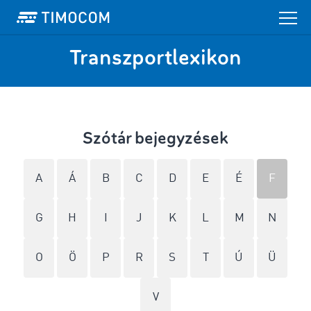
Transzportlexikon
Szótár bejegyzések
A
Á
B
C
D
E
É
F
G
H
I
J
K
L
M
N
O
Ö
P
R
S
T
Ú
Ü
V