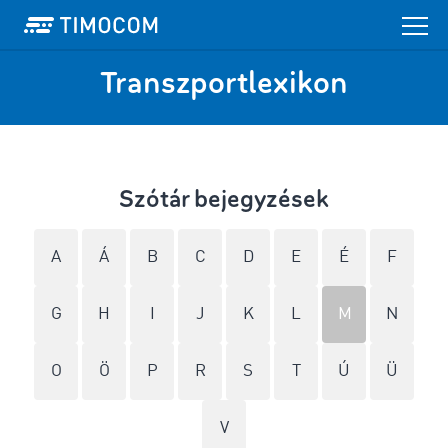
Transzportlexikon
Szótár bejegyzések
A
Á
B
C
D
E
É
F
G
H
I
J
K
L
M
N
O
Ö
P
R
S
T
Ú
Ü
V