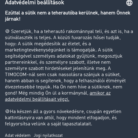
Transzportlexikon
Tehergépkocsi-forgalomkorlátozás
Cég
Sikertörténetek
Ügyfél hoz ügyfelet
Jogi információk
Impresszum
ÁSZF
Adatvédelem
süti-beállítások