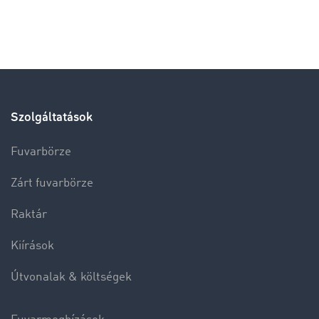
Szolgáltatások
Fuvarbörze
Zárt fuvarbörze
Raktár
Kiírások
Útvonalak & költségek