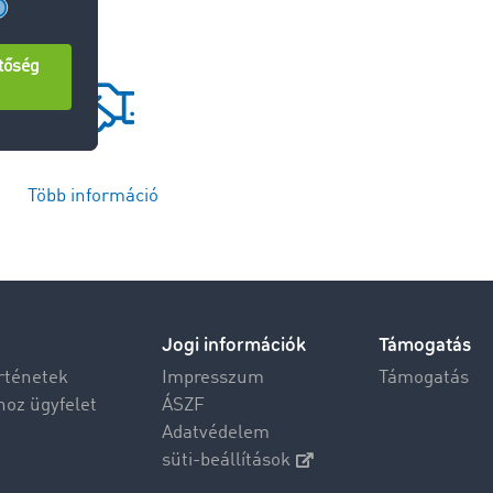
Több információ
Jogi információk
Támogatás
rténetek
Impresszum
Támogatás
hoz ügyfelet
ÁSZF
Adatvédelem
süti-beállítások