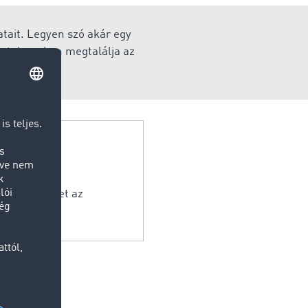
atait. Legyen szó akár egy
etplace-ben
megtalálja az
t.
lvállaló élhet az