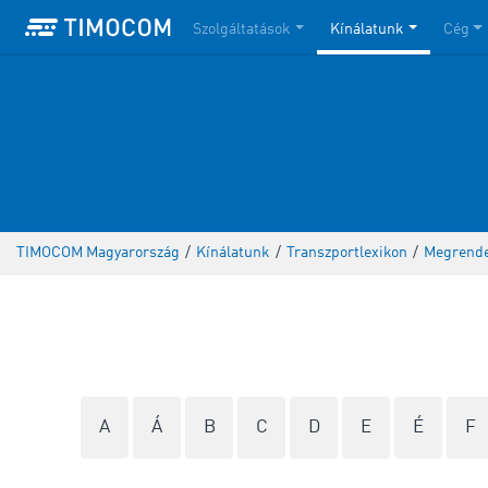
Szolgáltatások
Kínálatunk
Cég
TIMOCOM Magyarország
/
Kínálatunk
/
Transzportlexikon
/
Megrendel
A
Á
B
C
D
E
É
F