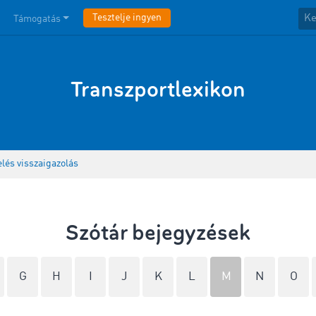
Tesztelje ingyen
Támogatás
Transzportlexikon
és visszaigazolás
Szótár bejegyzések
G
H
I
J
K
L
M
N
O