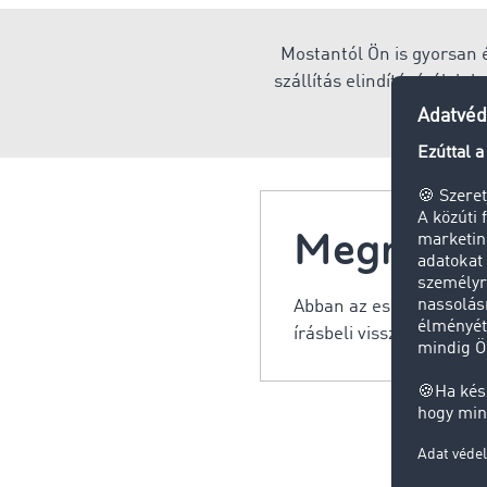
Mostantól Ön is gyorsan é
szállítás elindításáról, l
i
Megrendel
Abban az esetben, amikor
írásbeli visszaigazolás 