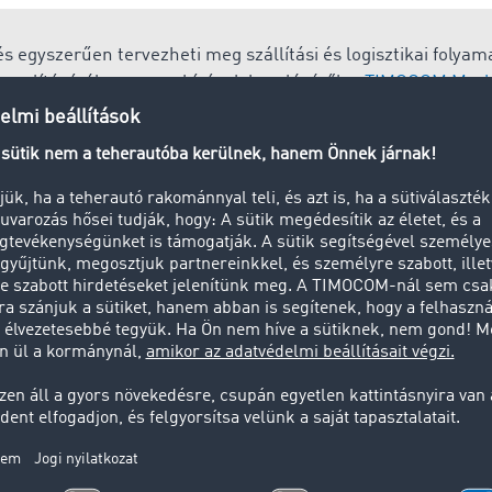
s egyszerűen tervezheti meg szállítási és logisztikai folyam
ebonyolításáról vagy megbízások kezeléséről, a
TIMOCOM Mark
gényeinek és digitalizációs szintjének megfelelő alkalmazás
és visszaigazolás
 egy fuvarozó cég elvállal egy megbízást, a fuvarajánlatot e
lehetőségével. Röviden: Visszaigazolás