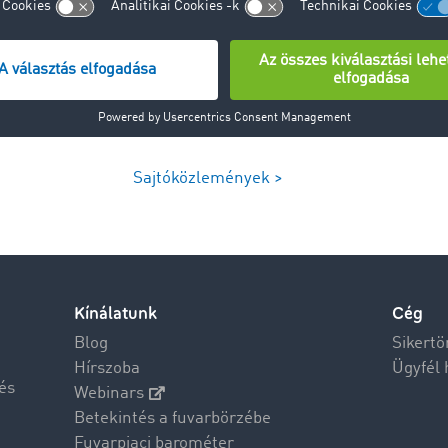
Sajtóközlemények >
Kínálatunk
Cég
Blog
Sikertö
Hírszoba
Ügyfél 
és
Webinars
Betekintés a fuvarbörzébe
Fuvarpiaci barométer