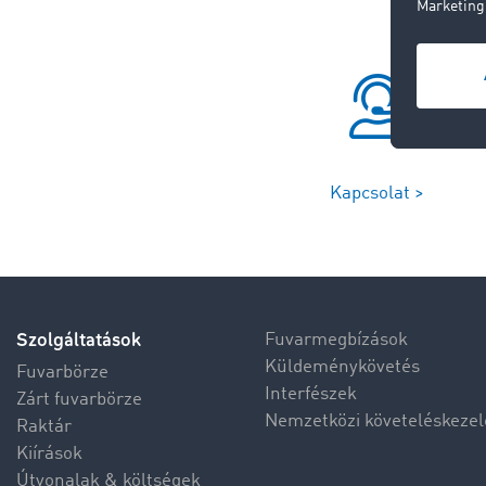
Kapcsolat >
Szolgáltatások
Fuvarmegbízások
Küldeménykövetés
Fuvarbörze
Interfészek
Zárt fuvarbörze
Nemzetközi követeléskezel
Raktár
Kiírások
Útvonalak & költségek