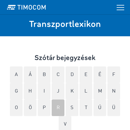
Transzportlexikon
Szótár bejegyzések
A
Á
B
C
D
E
É
F
G
H
I
J
K
L
M
N
O
Ö
P
R
S
T
Ú
Ü
V