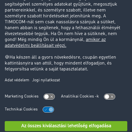
Ügyfél hoz ügyfelet
Jogi információk
Impresszum
ÁSZF
Adatvédelem
süti-beállítások
Támogatás
Támogatás