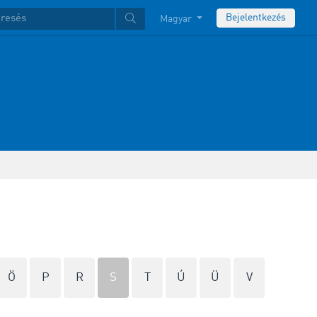
Bejelentkezés
Magyar
Ö
P
R
S
T
Ú
Ü
V