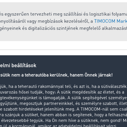
s egyszerűen tervezheti meg szállítási és logisztikai folyam
ebonyolításáról vagy megbízások kezeléséről, a
TIMOCOM Mark
gényeinek és digitalizációs szintjének megfelelő alkalmazás
ányozás
pedíció) olyan vállalkozás, amely saját nevében a megbízó h
lítását, anélkül, hogy ő maga végezné a szállítást. A megvás
tás fajtájától függően lehet vasúti, közúti, tengeri, folyami va
 megkülönböztetünk import-szállítmányozást, export-szál
ozást.