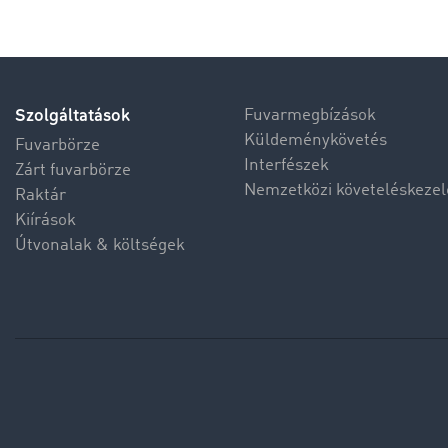
Szolgáltatások
Fuvarmegbízások
Küldeménykövetés
Fuvarbörze
Interfészek
Zárt fuvarbörze
Nemzetközi követeléskezel
Raktár
Kiírások
Útvonalak & költségek