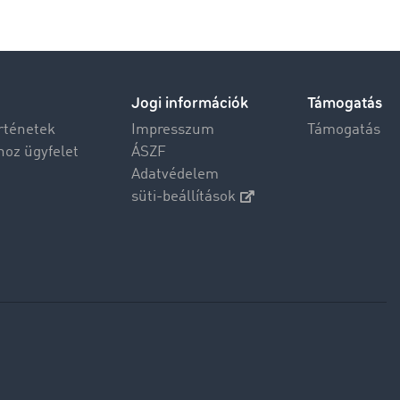
Jogi információk
Támogatás
rténetek
Impresszum
Támogatás
hoz ügyfelet
ÁSZF
Adatvédelem
süti-beállítások