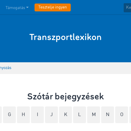
Tesztelje ingyen
Támogatás
Transzportlexikon
nyozás
Szótár bejegyzések
G
H
I
J
K
L
M
N
O