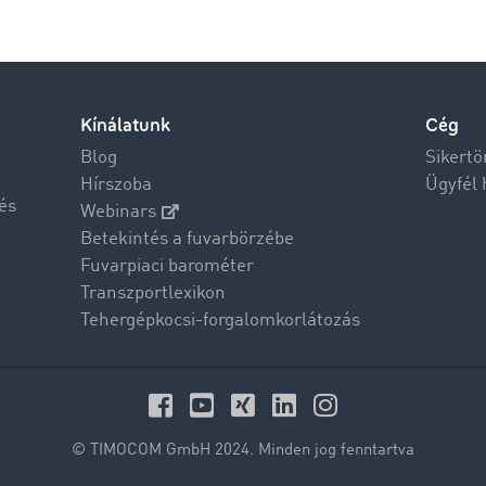
Kínálatunk
Cég
Blog
Sikertö
Hírszoba
Ügyfél 
és
Webinars
Betekintés a fuvarbörzébe
Fuvarpiaci barométer
Transzportlexikon
Tehergépkocsi-forgalomkorlátozás
© TIMOCOM GmbH 2024. Minden jog fenntartva