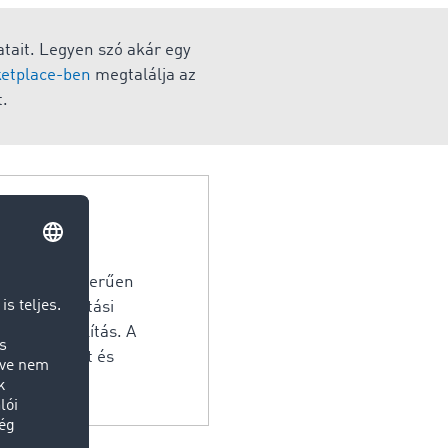
atait. Legyen szó akár egy
etplace-ben
megtalálja az
t.
elyett üzemszerűen
árolt szállítási
gy légi szállítás. A
lítmányozást és