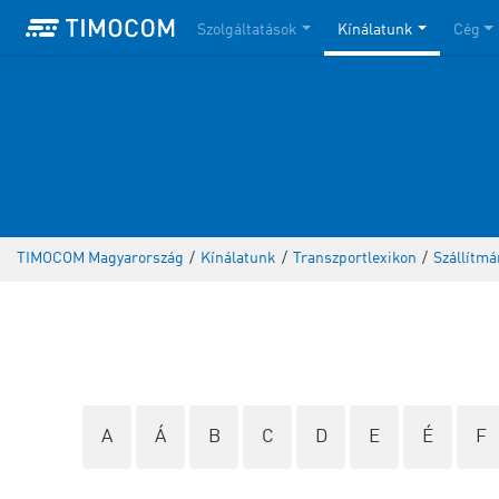
Szolgáltatások
Kínálatunk
Cég
TIMOCOM Magyarország
/
Kínálatunk
/
Transzportlexikon
/
Szállítmá
A
Á
B
C
D
E
É
F