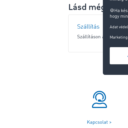
Lásd még:
Szállítás
Szállításon az áruforga
Kapcsolat >