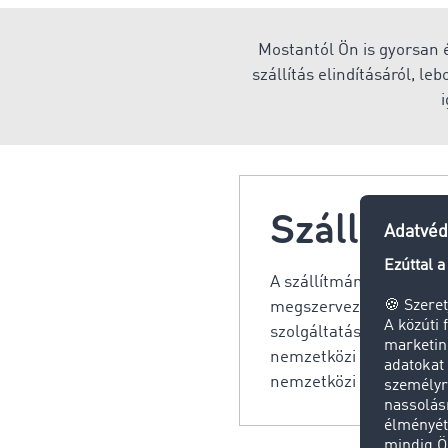
Mostantól Ön is gyorsan é
szállítás elindításáról, l
i
Szállítm
A szállítmányozás (v. s
megszervezi az áruk szál
szolgáltatás az áruszállí
nemzetközi forgalomban
nemzetközi szállítmány