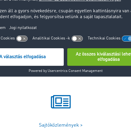
lomban áruk, személyi forgalomban személyek továbbítását 
Sajtóközlemények >