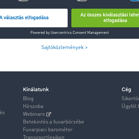
Sajtóközlemények >
Kínálatunk
Cég
Blog
Sikertö
Hírszoba
Ügyfél 
és
Webinars
Betekintés a fuvarbörzébe
Fuvarpiaci barométer
Transzportlexikon