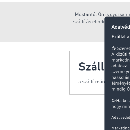
Mostantól Ön is gyorsan é
szállítás elindításáról, l
i
Szállítm
a szállítmányozó (spedit