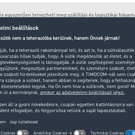
s egyszerűen tervezheti meg szállítási és logisztikai folyam
ebonyolításáról vagy megbízások kezeléséről, a
TIMOCOM Mark
gényeinek és digitalizációs szintjének megfelelő alkalmazás
ányozó
őr) az áru ill. termék fuvarozó általi szállítását megszervez