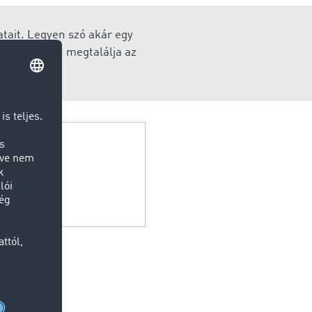
atait. Legyen szó akár egy
etplace-ben
megtalálja az
t.
ő kereskedő.