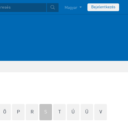
Bejelentkezés
Magyar
Ö
P
R
S
T
Ú
Ü
V