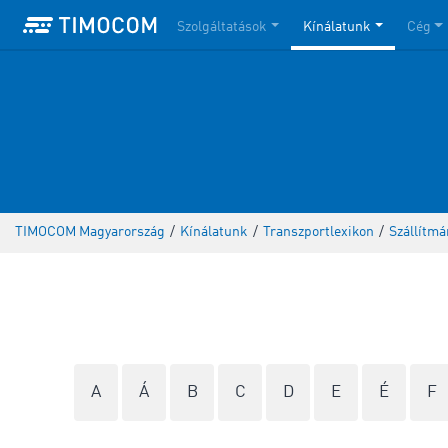
Szolgáltatások
Kínálatunk
Cég
TIMOCOM Magyarország
/
Kínálatunk
/
Transzportlexikon
/
Szállítmá
A
Á
B
C
D
E
É
F