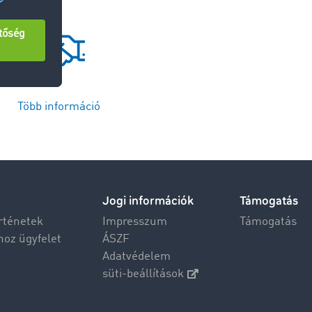
Több információ
Jogi információk
Támogatás
rténetek
Impresszum
Támogatás
hoz ügyfelet
ÁSZF
Adatvédelem
süti-beállítások