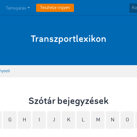
Tesztelje ingyen
Támogatás
Transzportlexikon
nyozó
Szótár bejegyzések
G
H
I
J
K
L
M
N
O