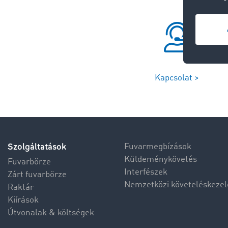
Kapcsolat >
Szolgáltatások
Fuvarmegbízások
Küldeménykövetés
Fuvarbörze
Interfészek
Zárt fuvarbörze
Nemzetközi követeléskezel
Raktár
Kiírások
Útvonalak & költségek