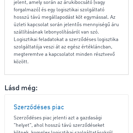
jelent, amely során az árukibocsátó (vagy
forgalmazó) és egy logisztikai szolgáltató
hosszú távú megállapodást köt egymással. Az
üzleti kapcsolat során jelentős mennyiségű áru
szállításának lebonyolításáról van szó.
Logisztikai feladatokat a szerződéses logisztika
szolgáltatója veszi át az egész értékláncban,
megteremtve a kapcsolatot minden résztvevő
között.
Lásd még:
Szerződéses piac
Szerződéses piac jelenti azt a gazdasági
"helyet", ahol hosszú távú szerződéseket
kötnek, komplex logisztikai szolgáltatásokról.