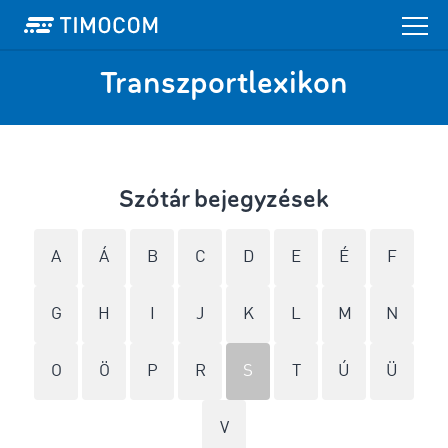
Transzportlexikon
Szótár bejegyzések
A
Á
B
C
D
E
É
F
G
H
I
J
K
L
M
N
O
Ö
P
R
S
T
Ú
Ü
V