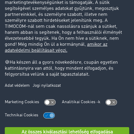
Sikertörténetek
Ügyfél hoz ügyfelet
Jogi információk
Impresszum
ÁSZF
Adatvédelem
süti-beállítások
Támogatás
Támogatás