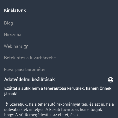
Kínálatunk
Blog
Hírszoba
Webinars
Betekintés a fuvarbörzébe
Fuvarpiaci barométer
Transzportlexikon
Tehergépkocsi-forgalomkorlátozás
Cég